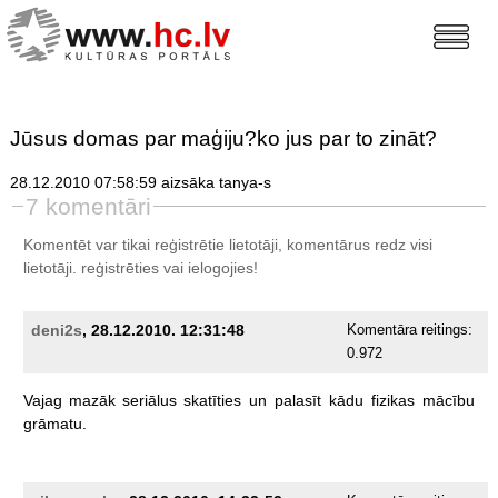
Jūsus domas par maģiju?ko jus par to zināt?
28.12.2010 07:58:59 aizsāka tanya-s
7 komentāri
Komentēt var tikai reģistrētie lietotāji, komentārus redz visi
lietotāji.
reģistrēties
vai ielogojies!
deni2s
, 28.12.2010. 12:31:48
Komentāra reitings:
0.972
Vajag
mazāk
seriālus
skatīties
un
palasīt
kādu
fizikas
mācību
grāmatu.