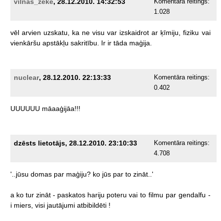
vilnas_zeke
, 28.12.2010. 14:32:53
Komentāra reitings:
1.028
vēl
arvien
uzskatu,
ka
ne
visu
var
izskaidrot
ar
ķīmiju,
fiziku
vai
vienkāršu
apstākļu
sakritību.
Ir
ir
tāda
maģija.
nuclear
, 28.12.2010. 22:13:33
Komentāra reitings:
0.402
UUUUUU
māaaģijāa!!!
dzēsts lietotājs, 28.12.2010. 23:10:33
Komentāra reitings:
4.708
'..jūsu
domas
par
maģiju?
ko
jūs
par
to
zināt..'
a
ko
tur
zināt
-
paskatos
hariju
poteru
vai
to
filmu
par
gendalfu
-
i
miers,
visi
jautājumi
atbibildēti
!