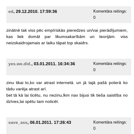
ed
, 29.12.2010. 17:59:36
Komentāra reitings:
0
zinātnē
tak
viss
pēc
empīriskās
pieredzes
un/vai
pierādījumiem,
kas
liek
domāt
par
likumsakarībām
un
teorijām.
viss
neizskaidrojamais
ar
laiku
tāpat
top
skaidrs.
yes.we.did.
, 03.01.2011. 16:34:36
Komentāra reitings:
0
zinu
tikai
to,ko
var
atrast
internetā.
un
jā
tajā
pašā
poterā
ko
tādu
varēja
atrast
arī.
bet
tā
kā
lai
ticētu,
nu
nezinu,lkm
nav
bijusi
tik
tieša
saistība
no
dzīves,lai
spētu
tam
noticēt.
save_ass
, 06.01.2011. 17:26:43
Komentāra reitings:
0