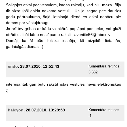
Sailgojos
atkal
pēc
vēstulēm,
kādas
rakstiju,
kad
biju
maza.
Bija
tik
aizraujoši
gaidīt
nākamo
vēstuli...
Un
jā,
tagad
pēc
daudzu
gadu
pārtraukuma,
šajā
lietainajā
dienā
es
atkal
nonācu
pie
domas
par
vēstuļdraugu.
Ja
arī
tev
gribas
ar
kādu
vienkārši
papļāpat
par
neko,
vai
gluži
otrādi
uzticēt
kādu
noslēpumu
raksti
-
aveniite56@inbox.lv
Domāj,
ka
šī
būs
lieliska
iespēja,
kā
aizpildīt
lietainās,
garlaicīgās
dienas.
:)
endo
, 28.07.2010. 12:51:43
Komentāra reitings:
3.382
interesantāk
gan
būtu
rakstīt
īstās
vēstules
nevis
elektroniskās
;)
halcyon
, 28.07.2010. 13:29:59
Komentāra reitings:
-1