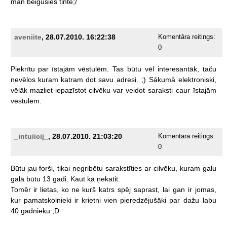
man
beigusies
tinte;/
aveniite
, 28.07.2010. 16:22:38
Komentāra reitings:
0
Piekrītu
par
īstajām
vēstulēm.
Tas
būtu
vēl
interesantāk,
taču
nevēlos
kuram
katram
dot
savu
adresi.
;)
Sākumā
elektroniski,
vēlāk
mazliet
iepazīstot
cilvēku
var
veidot
saraksti
caur
īstajām
vēstulēm.
_intuiicij_
, 28.07.2010. 21:03:20
Komentāra reitings:
0
Būtu
jau
forši,
tikai
negribētu
sarakstīties
ar
cilvēku,
kuram
galu
galā
būtu
13
gadi.
Kaut
kā
ņekatit.
Tomēr
ir
lietas,
ko
ne
kurš
katrs
spēj
saprast,
lai
gan
ir
jomas,
kur
pamatskolnieki
ir
krietni
vien
pieredzējušāki
par
dažu
labu
40
gadnieku
;D