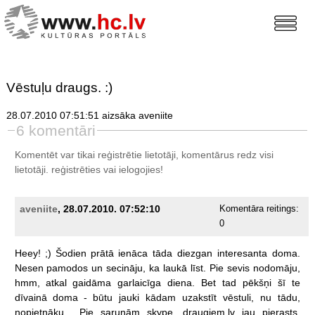
Vēstuļu draugs. :)
28.07.2010 07:51:51 aizsāka aveniite
6 komentāri
Komentēt var tikai reģistrētie lietotāji, komentārus redz visi
lietotāji.
reģistrēties
vai ielogojies!
aveniite
, 28.07.2010. 07:52:10
Komentāra reitings:
0
Heey!
;)
Šodien
prātā
ienāca
tāda
diezgan
interesanta
doma.
Nesen
pamodos
un
secināju,
ka
laukā
līst.
Pie
sevis
nodomāju,
hmm,
atkal
gaidāma
garlaicīga
diena.
Bet
tad
pēkšņi
šī
te
dīvainā
doma
-
būtu
jauki
kādam
uzakstīt
vēstuli,
nu
tādu,
nopietnāku...
Pie
sarunām
skype,
draugiem.lv
jau
pierasts.