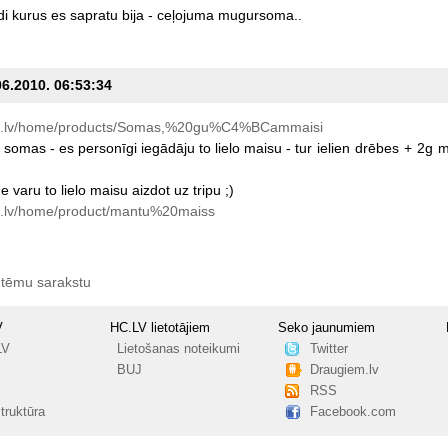
di
kurus
es
sapratu
bija
-
ceļojuma
mugursoma..
06.2010. 06:53:34
ti.lv/home/products/Somas,%20gu%C4%BCammaisi
somas
-
es
personīgi
iegādāju
to
lielo
maisu
-
tur
ielien
drēbes
+
2g
m
me
varu
to
lielo
maisu
aizdot
uz
tripu
;)
i.lv/home/product/mantu%20maiss
 tēmu sarakstu
V
HC.LV lietotājiem
Seko jaunumiem
LV
Lietošanas noteikumi
Twitter
BUJ
Draugiem.lv
RSS
truktūra
Facebook.com