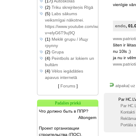
(17)
Autoskolas
vienīgie
vār
(2)
Triku skrejriteņis Rīgā
(5)
Labs sākums
veiksmīgai nākotnei.
endo
, 01.
https://www.youtube.com/watch?
v=elyG6T9uj9Q
www.patrio
(1)
Meklē grupu / Ищу
šiten
ir
lētas
группу
nu
10ls
;)
(2)
Grupa
ja
nu
ir
vēl
(4)
Peintbols ar lokiem un
www.patriot
bultām
(4)
Vēlos iegādāties
apavus internetā
atpakaļ uz
[
Forums
]
Par HC.L
Padalies priekā
Par HC.
Что должно быть в ППР?
Kontakti
Altongem
Reklāma
Portāla s
Проект организации
строительства (ПОС).