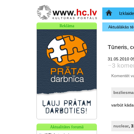
Sākumlapa
Izklaide
Reklāma
Aktuālākās t
Tūneris, 
31.05.2010 0
3 komen
Komentēt var 
bezliesm
varbūt
kād
nuclear
, 
Aktualitātes forumā