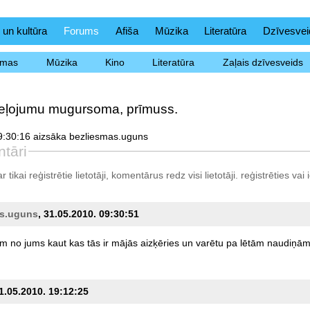
 un kultūra
Forums
Afiša
Mūzika
Literatūra
Dzīvesvei
ēmas
Mūzika
Kino
Literatūra
Zaļais dzīvesveids
ceļojumu mugursoma, prīmuss.
9:30:16 aizsāka bezliesmas.uguns
tāri
tikai reģistrētie lietotāji, komentārus redz visi lietotāji.
reģistrēties
vai i
as.uguns
, 31.05.2010. 09:30:51
am
no
jums
kaut
kas
tās
ir
mājās
aizķēries
un
varētu
pa
lētām
naudiņā
31.05.2010. 19:12:25