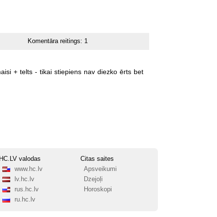
Komentāra reitings:
1
aisi
+
telts
-
tikai
stiepiens
nav
diezko
ērts
bet
HC.LV valodas
Citas saites
www.hc.lv
Apsveikumi
lv.hc.lv
Dzejoļi
rus.hc.lv
Horoskopi
ru.hc.lv