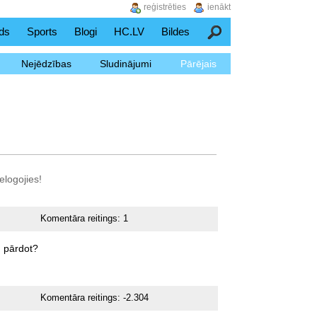
reģistrēties
ienākt
ds
Sports
Blogi
HC.LV
Bildes
Meklēšana
Nejēdzības
Sludinājumi
Pārējais
elogojies!
Komentāra reitings:
1
m
pārdot?
Komentāra reitings:
-2.304