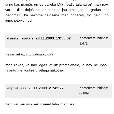
ja
nu
kas
mainās
un
es
palieku
LV?!
Īpašu
talantu
arī
man
nav,
varbūt
tikai
dejošana,
ar
kuru
es
jau
aizraujos
11
gadus,
bet
nedomāju,
ka
nākotnē
dejošana
man
noderēs,
tpc
gaidu
no
jums
ieteikumus!
dzēsts lietotājs, 29.11.2009. 13:55:02
Komentāra reitings:
1.471
nevari
iet
uz
citu
vidusskolu??
man
liekas,
ka
nav
jēgas
iet
uz
profesionālo,
ja
nav
ne
īpašu
talantu,
ne
konkrētu
vēlmju
nākotnei
export_ass
, 29.11.2009. 21:42:27
Komentāra reitings:
-2.889
heh..vari
jau
vsp
nekur
neiet
tālāk
mācīties..