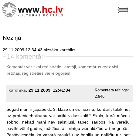
Neziņā
29.11.2009 12:34:43 aizsāka karchiks
14 komentāri
Komentēt var tikai reģistrētie lietotāji, komentārus redz visi
lietotāji.
reģistrēties
vai ielogojies!
karchiks
, 29.11.2009. 12:41:34
Komentāra reitings:
2.946
Šogad
man
ir
jāpabeidz
9.
klase
un
es
nezinu,
ko
darīt
tālāk,
iet
uz
profeni/tehnikumu
vai
palikt
vidusskolā?
Skola,
kurā
mācos
šobrīd,
nekad
mani
nav
saistījusi,
tāpēc
šaubos,
ka
varēšu
pavilkt
vēl
3
gadus,
mācīties
ar
pilnīgu
vienaldzību
arī
negribās.
Pastāv
iespēja,
ka
vasarā
braukšu
uz
Angliju
un
palikšu
tur,
bet