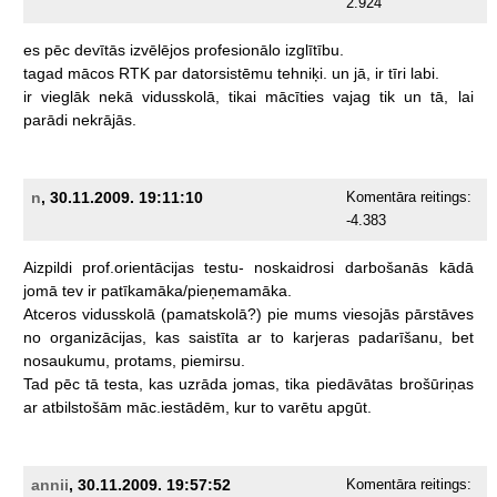
2.924
es
pēc
devītās
izvēlējos
profesionālo
izglītību.
tagad
mācos
RTK
par
datorsistēmu
tehniķi.
un
jā,
ir
tīri
labi.
ir
vieglāk
nekā
vidusskolā,
tikai
mācīties
vajag
tik
un
tā,
lai
parādi
nekrājās.
n
, 30.11.2009. 19:11:10
Komentāra reitings:
-4.383
Aizpildi
prof.orientācijas
testu-
noskaidrosi
darbošanās
kādā
jomā
tev
ir
patīkamāka/pieņemamāka.
Atceros
vidusskolā
(pamatskolā?)
pie
mums
viesojās
pārstāves
no
organizācijas,
kas
saistīta
ar
to
karjeras
padarīšanu,
bet
nosaukumu,
protams,
piemirsu.
Tad
pēc
tā
testa,
kas
uzrāda
jomas,
tika
piedāvātas
brošūriņas
ar
atbilstošām
māc.iestādēm,
kur
to
varētu
apgūt.
annii
, 30.11.2009. 19:57:52
Komentāra reitings: