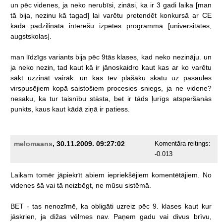
un
pēc
videnes,
ja
neko
nerubīsi,
zināsi,
ka
ir
3
gadi
laika
[man
tā
bija,
nezinu
kā
tagad]
lai
varētu
pretendēt
konkursā
ar
CE
kādā
padziļinātā
interešu
izpētes
programmā
[universitātes,
augstskolas].
man
līdzīgs
variants
bija
pēc
9tās
klases,
kad
neko
nezināju.
un
ja
neko
nezin,
tad
kaut
kā
ir
jānoskaidro
kaut
kas
ar
ko
varētu
sākt
uzzināt
vairāk.
un
kas
tev
plašāku
skatu
uz
pasaules
virspusējiem
kopā
saistošiem
procesies
sniegs,
ja
ne
videne?
nesaku,
ka
tur
taisnību
stāsta,
bet
ir
tāds
ļurīgs
atsperšanās
punkts,
kaus
kaut
kādā
ziņā
ir
patiess.
melomaans
, 30.11.2009. 09:27:02
Komentāra reitings:
-0.013
Laikam
tomēr
jāpiekrīt
abiem
iepriekšējiem
komentētājiem.
No
videnes
šā
vai
tā
neizbēgt,
ne
mūsu
sistēmā.
BET
-
tas
nenozīmē,
ka
obligāti
uzreiz
pēc
9.
klases
kaut
kur
jāskrien,
ja
dižas
vēlmes
nav.
Paņem
gadu
vai
divus
brīvu,