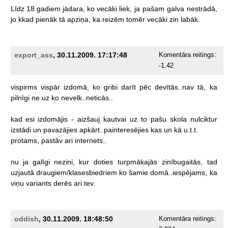
Līdz
18
gadiem
jādara,
ko
vecāki
liek,
ja
pašam
galva
nestrādā,
jo
kkad
pienāk
tā
apziņa,
ka
reizēm
tomēr
vecāki
zin
labāk.
export_ass
, 30.11.2009. 17:17:48
Komentāra reitings:
-1.42
vispirms
vispār
izdomā,
ko
gribi
darīt
pēc
devītās..nav
tā,
ka
pilnīgi
ne
uz
ko
nevelk..neticās..
kad
esi
izdomājis
-
aizšauj
kautvai
uz
to
pašu
skola
nulciktur
izstādi
un
pavazājies
apkārt..painteresējies
kas
un
kā
u.t.t.
protams,
pastāv
ari
internets..
nu
ja
galīgi
nezini,
kur
doties
turpmākajās
zinībugaitās,
tad
uzjautā
draugiem/klasesbiedriem
ko
šamie
domā..iespējams,
ka
viņu
variants
derēs
ari
tev.
oddish
, 30.11.2009. 18:48:50
Komentāra reitings: