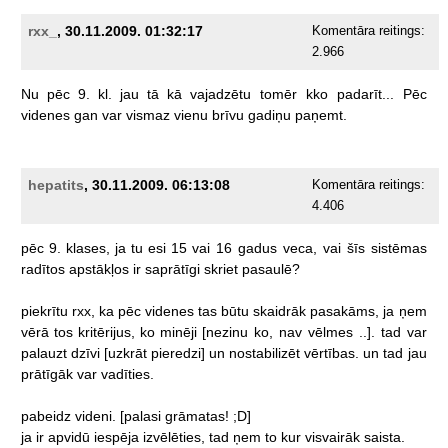
rxx_
, 30.11.2009. 01:32:17
Komentāra reitings:
2.966
Nu
pēc
9.
kl.
jau
tā
kā
vajadzētu
tomēr
kko
padarīt...
Pēc
videnes
gan
var
vismaz
vienu
brīvu
gadiņu
paņemt.
hepatits
, 30.11.2009. 06:13:08
Komentāra reitings:
4.406
pēc
9.
klases,
ja
tu
esi
15
vai
16
gadus
veca,
vai
šīs
sistēmas
radītos
apstākļos
ir
saprātīgi
skriet
pasaulē?
piekrītu
rxx,
ka
pēc
videnes
tas
būtu
skaidrāk
pasakāms,
ja
ņem
vērā
tos
kritērijus,
ko
minēji
[nezinu
ko,
nav
vēlmes
..].
tad
var
palauzt
dzīvi
[uzkrāt
pieredzi]
un
nostabilizēt
vērtības.
un
tad
jau
prātīgāk
var
vadīties.
pabeidz
videni.
[palasi
grāmatas!
;D]
ja
ir
apvidū
iespēja
izvēlēties,
tad
ņem
to
kur
visvairāk
saista.