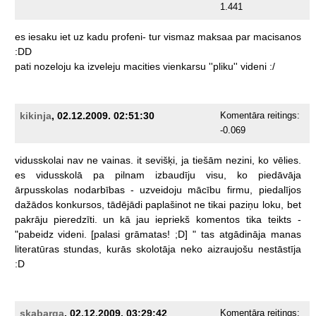
1.441
es
iesaku
iet
uz
kadu
profeni-
tur
vismaz
maksaa
par
macisanos
:DD
pati
nozeloju
ka
izveleju
macities
vienkarsu
''pliku''
videni
:/
kikinja
, 02.12.2009. 02:51:30
Komentāra reitings:
-0.069
vidusskolai
nav
ne
vainas.
it
sevišķi,
ja
tiešām
nezini,
ko
vēlies.
es
vidusskolā
pa
pilnam
izbaudīju
visu,
ko
piedāvāja
ārpusskolas
nodarbības
-
uzveidoju
mācību
firmu,
piedalījos
dažādos
konkursos,
tādējādi
paplašinot
ne
tikai
paziņu
loku,
bet
pakrāju
pieredzīti.
un
kā
jau
iepriekš
komentos
tika
teikts
-
"pabeidz
videni.
[palasi
grāmatas!
;D]
"
tas
atgādināja
manas
literatūras
stundas,
kurās
skolotāja
neko
aizraujošu
nestāstīja
:D
skabarga
, 02.12.2009. 03:29:42
Komentāra reitings: