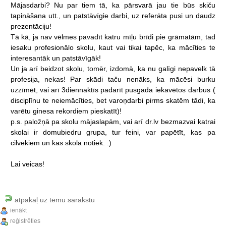
Mājasdarbi?
Nu
par
tiem
tā,
ka
pārsvarā
jau
tie
būs
skiču
tapināšana
utt.,
un
patstāvīgie
darbi,
uz
referāta
pusi
un
daudz
prezentāciju!
Tā
kā,
ja
nav
vēlmes
pavadīt
katru
mīļu
brīdi
pie
grāmatām,
tad
iesaku
profesionālo
skolu,
kaut
vai
tikai
tapēc,
ka
mācīties
te
interesantāk
un
patstāvīgāk!
Un
ja
arī
beidzot
skolu,
tomēr,
izdomā,
ka
nu
galīgi
nepavelk
tā
profesija,
nekas!
Par
skādi
taču
nenāks,
ka
mācēsi
burku
uzzīmēt,
vai
arī
3diennaktīs
padarīt
pusgada
iekavētos
darbus
(
disciplīnu
te
neiemācīties,
bet
varoņdarbi
pirms
skatēm
tādi,
ka
varētu
ginesa
rekordiem
pieskatīt)!
p.s.
paložņā
pa
skolu
mājaslapām,
vai
arī
dr.lv
bezmazvai
katrai
skolai
ir
domubiedru
grupa,
tur
feini,
var
papētīt,
kas
pa
cilvēkiem
un
kas
skolā
notiek.
:)
Lai
veicas!
atpakaļ uz tēmu sarakstu
ienākt
reģistrēties