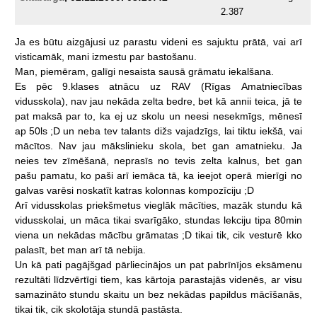
2.387
Ja
es
būtu
aizgājusi
uz
parastu
videni
es
sajuktu
prātā,
vai
arī
visticamāk,
mani
izmestu
par
bastošanu.
Man,
piemēram,
galīgi
nesaista
sausā
grāmatu
iekalšana.
Es
pēc
9.klases
atnācu
uz
RAV
(Rīgas
Amatniecības
vidusskola),
nav
jau
nekāda
zelta
bedre,
bet
kā
annii
teica,
jā
te
pat
maksā
par
to,
ka
ej
uz
skolu
un
neesi
nesekmīgs,
mēnesī
ap
50ls
;D
un
neba
tev
talants
dižs
vajadzīgs,
lai
tiktu
iekšā,
vai
mācītos.
Nav
jau
mākslinieku
skola,
bet
gan
amatnieku.
Ja
neies
tev
zīmēšanā,
neprasīs
no
tevis
zelta
kalnus,
bet
gan
pašu
pamatu,
ko
paši
arī
iemāca
tā,
ka
ieejot
operā
mierīgi
no
galvas
varēsi
noskatīt
katras
kolonnas
kompozīciju
;D
Arī
vidusskolas
priekšmetus
vieglāk
mācīties,
mazāk
stundu
kā
vidusskolai,
un
māca
tikai
svarīgāko,
stundas
lekciju
tipa
80min
viena
un
nekādas
mācību
grāmatas
;D
tikai
tik,
cik
vesturē
kko
palasīt,
bet
man
arī
tā
nebija.
Un
kā
pati
pagājšgad
pārliecinājos
un
pat
pabrīnījos
eksāmenu
rezultāti
līdzvērtīgi
tiem,
kas
kārtoja
parastajās
videnēs,
ar
visu
samazināto
stundu
skaitu
un
bez
nekādas
papildus
mācīšanās,
tikai
tik,
cik
skolotāja
stundā
pastāsta.