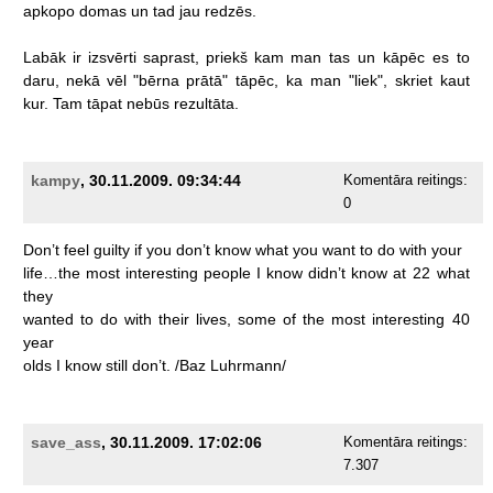
apkopo
domas
un
tad
jau
redzēs.
Labāk
ir
izsvērti
saprast,
priekš
kam
man
tas
un
kāpēc
es
to
daru,
nekā
vēl
"bērna
prātā"
tāpēc,
ka
man
"liek",
skriet
kaut
kur.
Tam
tāpat
nebūs
rezultāta.
kampy
, 30.11.2009. 09:34:44
Komentāra reitings:
0
Don’t
feel
guilty
if
you
don’t
know
what
you
want
to
do
with
your
life…the
most
interesting
people
I
know
didn’t
know
at
22
what
they
wanted
to
do
with
their
lives,
some
of
the
most
interesting
40
year
olds
I
know
still
don’t.
/Baz
Luhrmann/
save_ass
, 30.11.2009. 17:02:06
Komentāra reitings:
7.307