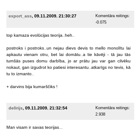
export_ass
, 09.11.2009. 21:30:27
Komentāra reitings:
-0.075
top
kamaza
evolūcijas
teorija..heh..
postroks
i
postroks..un
nejau
dievs
devis
to
mello
monolītu
lai
apkautu
vienam
otru,
bet
lai
domātu..a
tie
kāvēji
-
tā
jau
tās
tumšās
puses
domu
darbība,
jo
ar
prātu
jau
var
gan
cilvēku
nokaut,
gan
izgudrot
ko
patiesi
interesantu..atkarīgs
no
tevis,
kā
tu
to
izmanto..
+
darvins
bija
kumarščiks
!
delīrijs
, 09.11.2009. 21:32:54
Komentāra reitings:
2.938
Man
visam
ir
savas
teorijas...