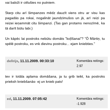
vai
baloži
ir
cēlušies
no
putniem.
Starp
citu
arī
šimpanzes
mēdz
dauzīt
viens
otru
ar
visu
kas
pagadās
pa
rokai,
nogalināt
jaundzimušos
un
jā,
arī
reizi
pa
reizei
ieņammāt
citu
šimpanzi.
(Tas
gan
protams
nenozīmē,
ka
tā
darīt
būtu
labi.)
Un
kāpēc
lai
postroks
nebūtu
domāts
"koļīšanai"?
"Ō
Mārtiņ,
tu
spēlē
postroku,
es
vnk
dievinu
postroku...
ejam
kniebties."
delīrijs
, 11.11.2009. 00:33:10
Komentāra reitings:
2.97
tev
ir
totāla
aplama
domāšana,
ja
tu
grib
teikt,
ka
postroks
prieksh
kniebšanās-
ej
un
knieb
pats!
ed
, 11.11.2009. 07:05:42
Komentāra reitings:
-1.928