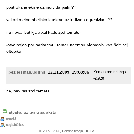
postroka
ietekme
uz
indivīda
psihi
??
vai
ari
melnā
obeliska
ietekme
uz
indivīda
agresivitāti
??
nu
nevar
būt
kja
atkal
kāds
zpd
temats..
/atvainojos
par
sarkasmu,
tomēr
neemsu
vienīgais
kas
šeit
sēj
oftopiku.
bezliesmas.uguns
, 12.11.2009. 19:08:06
Komentāra reitings:
-2.928
nē,
nav
tas
zpd
temats.
atpakaļ uz tēmu sarakstu
ienākt
reģistrēties
© 2005 - 2026, Darvina teorija, HC.LV.