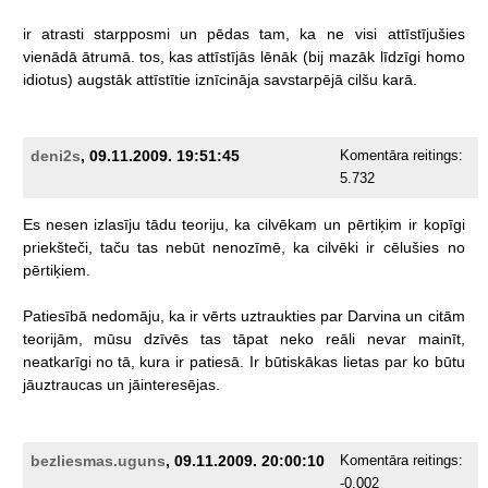
ir
atrasti
starpposmi
un
pēdas
tam,
ka
ne
visi
attīstījušies
vienādā
ātrumā.
tos,
kas
attīstījās
lēnāk
(bij
mazāk
līdzīgi
homo
idiotus)
augstāk
attīstītie
iznīcināja
savstarpējā
cilšu
karā.
deni2s
, 09.11.2009. 19:51:45
Komentāra reitings:
5.732
Es
nesen
izlasīju
tādu
teoriju,
ka
cilvēkam
un
pērtiķim
ir
kopīgi
priekšteči,
taču
tas
nebūt
nenozīmē,
ka
cilvēki
ir
cēlušies
no
pērtiķiem.
Patiesībā
nedomāju,
ka
ir
vērts
uztraukties
par
Darvina
un
citām
teorijām,
mūsu
dzīvēs
tas
tāpat
neko
reāli
nevar
mainīt,
neatkarīgi
no
tā,
kura
ir
patiesā.
Ir
būtiskākas
lietas
par
ko
būtu
jāuztraucas
un
jāinteresējas.
bezliesmas.uguns
, 09.11.2009. 20:00:10
Komentāra reitings:
-0.002