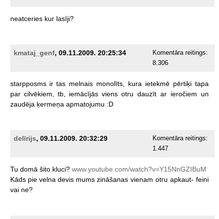
neatceries
kur
lasīji?
kmataj_genf
, 09.11.2009. 20:25:34
Komentāra reitings:
8.306
starpposms
ir
tas
melnais
monolīts,
kura
ietekmē
pērtiķi
tapa
par
cilvēkiem,
tb,
iemācījās
viens
otru
dauzīt
ar
ieročiem
un
zaudēja
ķermeņa
apmatojumu
:D
delīrijs
, 09.11.2009. 20:32:29
Komentāra reitings:
1.447
Tu
domā
šito
kluci?
www.youtube.com/watch?v=Y15NnGZIBuM
Kāds
pie
velna
devis
mums
zināšanas
vienam
otru
apkaut-
feini
vai
ne?