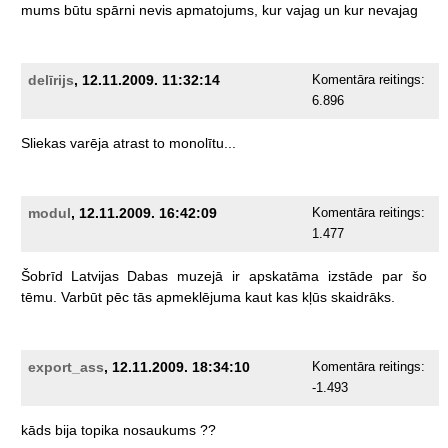
mums
būtu
spārni
nevis
apmatojums,
kur
vajag
un
kur
nevajag
delīrijs
, 12.11.2009. 11:32:14
Komentāra reitings:
6.896
Sliekas
varēja
atrast
to
monolītu...
modul
, 12.11.2009. 16:42:09
Komentāra reitings:
1.477
Šobrīd
Latvijas
Dabas
muzejā
ir
apskatāma
izstāde
par
šo
tēmu.
Varbūt
pēc
tās
apmeklējuma
kaut
kas
kļūs
skaidrāks.
export_ass
, 12.11.2009. 18:34:10
Komentāra reitings:
-1.493
kāds
bija
topika
nosaukums
??