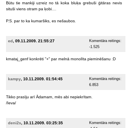
Būtu
tie
mankiji
uzreiz
no
tā
koka
bluķa
grebuši
ģitāras
nevis
situši
viens
otram
pa
ķobi....
P.S.
par
to
ka
kumaršiks,
es
nešaubos.
ed
, 09.11.2009. 21:55:27
Komentāra reitings:
-1.525
kmataj_genf
konkrēti
"+"
par
melnā
monolīta
pieminēšanu
:D
kampy
, 10.11.2009. 01:54:45
Komentāra reitings:
6.853
Tikko
prasīju
arī
Ādamam,
mēs
abi
nepiekrītam.
/Ieva/
deni2s
, 10.11.2009. 03:25:35
Komentāra reitings: