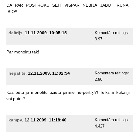
DA
PAR
POSTROKU
ŠEIT
VISPĀR
NEBIJA
JĀBŪT
RUNAI
IBIO!!
delīrijs
, 11.11.2009. 10:05:15
Komentāra reitings:
3.97
Par
monolītu
tak!
hepatits
, 12.11.2009. 11:02:54
Komentāra reitings:
2.96
Kas
būtu
ja
monolītu
uzietu
pirmie
ne-pērtiķi?!
Teiksim
kukaiņi
vai
putni?
kampy
, 12.11.2009. 11:18:40
Komentāra reitings:
4.427