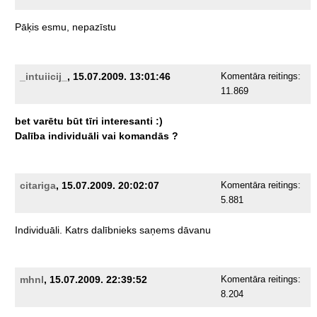
Pāķis
esmu,
nepazīstu
_intuiicij_
, 15.07.2009. 13:01:46
Komentāra reitings:
11.869
bet
varētu
būt
tīri
interesanti
:)
Dalība
individuāli
vai
komandās
?
citariga
, 15.07.2009. 20:02:07
Komentāra reitings:
5.881
Individuāli.
Katrs
dalībnieks
saņems
dāvanu
mhnl
, 15.07.2009. 22:39:52
Komentāra reitings:
8.204