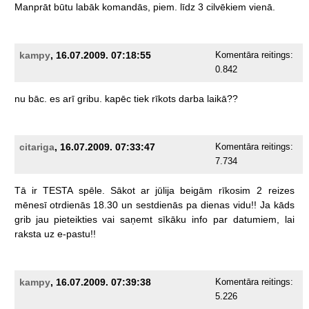
Manprāt
būtu
labāk
komandās,
piem.
līdz
3
cilvēkiem
vienā.
kampy
, 16.07.2009. 07:18:55
Komentāra reitings:
0.842
nu
bāc.
es
arī
gribu.
kapēc
tiek
rīkots
darba
laikā??
citariga
, 16.07.2009. 07:33:47
Komentāra reitings:
7.734
Tā
ir
TESTA
spēle.
Sākot
ar
jūlija
beigām
rīkosim
2
reizes
mēnesī
otrdienās
18.30
un
sestdienās
pa
dienas
vidu!!
Ja
kāds
grib
jau
pieteikties
vai
saņemt
sīkāku
info
par
datumiem,
lai
raksta
uz
e-pastu!!
kampy
, 16.07.2009. 07:39:38
Komentāra reitings:
5.226