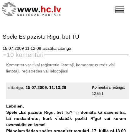
Spēle Es pazīstu Rīgu, bet TU
15.07.2009 11:12:08 aizsāka citariga
10 komentāri
Komentēt var tikai reģistrētie lietotāji, komentārus redz visi
lietotāji.
reģistrēties
vai ielogojies!
citariga
, 15.07.2009. 11:13:26
Komentāra reitings:
12.681
Labdien,
Spēle
„Es
pazīstu
Rīgu,
bet
Tu?”
ir
domāta
kā
sacensība,
lai
noskaidrotu,
kurš
vislabāk
pazīst
Rīgu/
vai
kuram
uzsmaidīs
veiksme!
Plānojam
šādas
spēles
organizēt
regulāri,
17.
jūlijā
pl.13.00