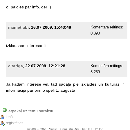
o!
paldies
par
info.
der
;)
manietlabi
, 16.07.2009. 15:43:46
Komentāra reitings:
0.393
izklausaas
interesanti.
citariga
, 22.07.2009. 12:21:28
Komentāra reitings:
5.259
Ja
kādam
interesē
vēl,
tad
sadaļā
pie
izklaides
un
kultūras
ir
informācija
par
pirmo
spēli
1.
augustā
atpakaļ uz tēmu sarakstu
ienākt
reģistrēties
© 2005 - 2026, Spēle Es pazīstu Rīgu, bet TU, HC.LV.