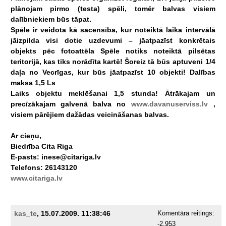
plānojam
pirmo
(testa)
spēli,
tomēr
balvas
visiem
dalībniekiem
būs
tāpat.
Spēle
ir
veidota
kā
sacensība,
kur
noteiktā
laika
intervālā
jāizpilda
visi
dotie
uzdevumi
–
jāatpazīst
konkrētais
objekts
pēc
fotoattēla
Spēle
notiks
noteiktā
pilsētas
teritorijā,
kas
tiks
norādīta
kartē!
Šoreiz
tā
būs
aptuveni
1/4
daļa
no
Vecrīgas,
kur
būs
jāatpazīst
10
objekti!
Dalības
maksa
1,5
Ls
Laiks
objektu
meklēšanai
1,5
stunda!
Ātrākajam
un
precīzākajam
galvenā
balva
no
www.davanuserviss.lv
,
visiem
pārējiem
dažādas
veicināšanas
balvas.
Ar
cieņu,
Biedrība
Cita
Riga
E-pasts:
inese@citariga.lv
Telefons:
26143120
www.citariga.lv
kas_te
, 15.07.2009. 11:38:46
Komentāra reitings:
-2.953