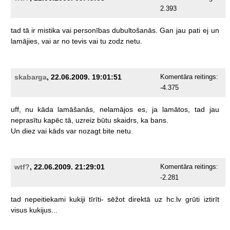
2.393
tad
tā
ir
mistika
vai
personības
dubultošanās.
Gan
jau
pati
ej
un
lamājies,
vai
ar
no
tevis
vai
tu
zodz
netu.
skabarga
, 22.06.2009. 19:01:51
Komentāra reitings:
-4.375
uff,
nu
kāda
lamāšanās,
nelamājos
es,
ja
lamātos,
tad
jau
neprasītu
kapēc
tā,
uzreiz
būtu
skaidrs,
ka
bans.
Un
diez
vai
kāds
var
nozagt
bite
netu.
wtf?
, 22.06.2009. 21:29:01
Komentāra reitings:
-2.281
tad
nepeitiekami
kukiji
tīrīti-
sēžot
direktā
uz
hc.lv
grūti
iztirīt
visus
kukijus...