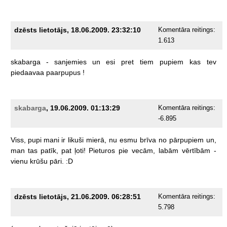
dzēsts lietotājs, 18.06.2009. 23:32:10
Komentāra reitings:
1.613
skabarga
-
sanjemies
un
esi
pret
tiem
pupiem
kas
tev
piedaavaa
paarpupus
!
skabarga
, 19.06.2009. 01:13:29
Komentāra reitings:
-6.895
Viss,
pupi
mani
ir
likuši
mierā,
nu
esmu
brīva
no
pārpupiem
un,
man
tas
patīk,
pat
ļoti!
Pieturos
pie
vecām,
labām
vērtībām
-
vienu
krūšu
pāri.
:D
dzēsts lietotājs, 21.06.2009. 06:28:51
Komentāra reitings:
5.798