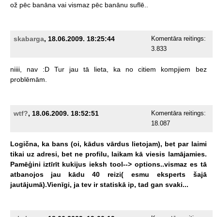
ož
pēc
banāna
vai
vismaz
pēc
banānu
suflē..
skabarga
, 18.06.2009. 18:25:44
Komentāra reitings:
3.833
niiii,
nav
:D
Tur
jau
tā
lieta,
ka
no
citiem
kompjiem
bez
problēmām.
wtf?
, 18.06.2009. 18:52:51
Komentāra reitings:
18.087
Logična,
ka
bans
(oi,
kādus
vārdus
lietojam),
bet
par
laimi
tikai
uz
adresi,
bet
ne
profilu,
laikam
kā
viesis
lamājamies.
Pamēģini
iztīrīt
kukijus
ieksh
tool-->
options..vismaz
es
tā
atbanojos
jau
kādu
40
reizi(
esmu
eksperts
šajā
jautājumā).Vienīgi,
ja
tev
ir
statiskā
ip,
tad
gan
svaki...