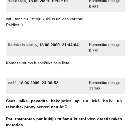
skabarga
, 18.06.2009. 19:00:19
Komentāra reitings:
9.651
wtf
-
tencinu.
Iztīrīju
kūkijus
un
viss
kārtībā!
Paldies
:)
lieliskais kārlis
, 18.06.2009. 21:44:04
Komentāra reitings:
9.779
Kamazs
mums
ir
spečuks
šajā
lietā.
wtf?
, 18.06.2009. 23:30:52
Komentāra reitings:
11.268
Savs
laiks
pavadīts
hakojoties
ap
un
iekš
hc.lv,
un
taisnība-
proxy
serveri
nerulē;D
Pat
izmantotas
par
kukiju
tīrīšanu
krietni
vien
drastiskākas
metodes.