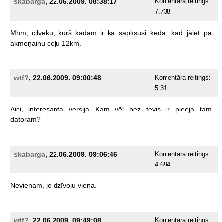
skabarga
, 22.06.2009. 08:38:17
Komentāra reitings:
7.738
Mhm,
cilvēku,
kurš
kādam
ir
kā
saplīsusi
keda,
kad
jāiet
pa
akmeņainu
ceļu
12km.
wtf?
, 22.06.2009. 09:00:48
Komentāra reitings:
5.31
Aici,
interesanta
versija...Kam
vēl
bez
tevis
ir
pieeja
tam
datoram?
skabarga
, 22.06.2009. 09:06:46
Komentāra reitings:
4.694
Nevienam,
jo
dzīvoju
viena.
wtf?
, 22.06.2009. 09:49:08
Komentāra reitings: