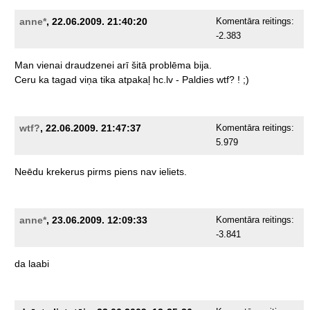
anne*
, 22.06.2009. 21:40:20
Komentāra reitings:
-2.383
Man
vienai
draudzenei
arī
šitā
problēma
bija.
Ceru
ka
tagad
viņa
tika
atpakaļ
hc.lv
-
Paldies
wtf?
!
;)
wtf?
, 22.06.2009. 21:47:37
Komentāra reitings:
5.979
Neēdu
krekerus
pirms
piens
nav
ieliets.
anne*
, 23.06.2009. 12:09:33
Komentāra reitings:
-3.841
da
laabi