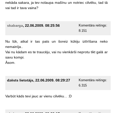
nekāda
sakara,
ja
tev
nolaupa
mašīnu
un
notriec
cilvēku,
tad
tā
vai
tad
ir
tava
vaina?
skabarga
, 22.06.2009. 08:25:56
Komentāra reitings:
8.151
Nu
lūk,
atkal
ir
tas
pats
un
šoreiz
kūkiju
iztīrīšana
neko
nemainīja..
Vai
nu
kādam
es
te
traucēju,
vai
nu
vienkārši
neprotu
tikt
galā
ar
savu
kompi.
Āsom.
dzēsts lietotājs, 22.06.2009. 08:29:27
Komentāra reitings:
6.315
Varbūt
kāds
tevi
jauc
ar
vienu
cilvēku...
:D