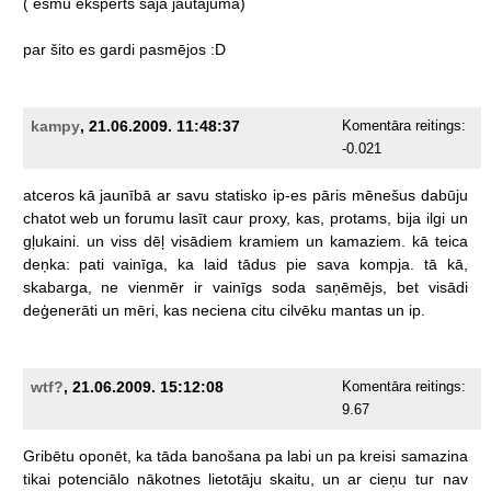
(
esmu
eksperts
šajā
jautājumā)
par
šito
es
gardi
pasmējos
:D
kampy
, 21.06.2009. 11:48:37
Komentāra reitings:
-0.021
atceros
kā
jaunībā
ar
savu
statisko
ip-es
pāris
mēnešus
dabūju
chatot
web
un
forumu
lasīt
caur
proxy,
kas,
protams,
bija
ilgi
un
gļukaini.
un
viss
dēļ
visādiem
kramiem
un
kamaziem.
kā
teica
deņka:
pati
vainīga,
ka
laid
tādus
pie
sava
kompja.
tā
kā,
skabarga,
ne
vienmēr
ir
vainīgs
soda
saņēmējs,
bet
visādi
deģenerāti
un
mēri,
kas
neciena
citu
cilvēku
mantas
un
ip.
wtf?
, 21.06.2009. 15:12:08
Komentāra reitings:
9.67
Gribētu
oponēt,
ka
tāda
banošana
pa
labi
un
pa
kreisi
samazina
tikai
potenciālo
nākotnes
lietotāju
skaitu,
un
ar
cieņu
tur
nav