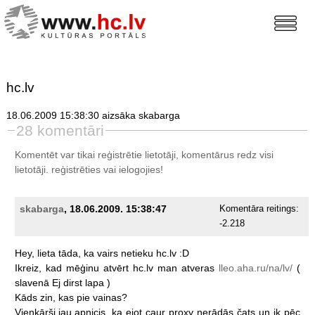
hc.lv
18.06.2009 15:38:30 aizsāka skabarga
28 komentāri
Komentēt var tikai reģistrētie lietotāji, komentārus redz visi
lietotāji.
reģistrēties
vai ielogojies!
skabarga
, 18.06.2009. 15:38:47
Komentāra reitings:
-2.218
Hey,
lieta
tāda,
ka
vairs
netieku
hc.lv
:D
Ikreiz,
kad
mēģinu
atvērt
hc.lv
man
atveras
lleo.aha.ru/na/lv/
(
slavenā
Ej
dirst
lapa
)
Kāds
zin,
kas
pie
vainas?
Vienkārši
jau
apnicis,
ka
ejot
caur
proxy
nerādās
čats
un
ik
pēc