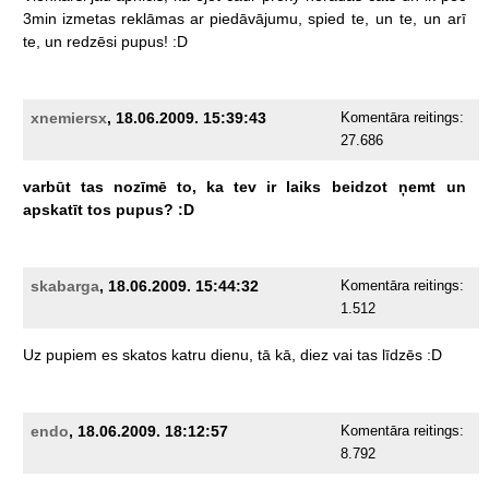
3min
izmetas
reklāmas
ar
piedāvājumu,
spied
te,
un
te,
un
arī
te,
un
redzēsi
pupus!
:D
xnemiersx
, 18.06.2009. 15:39:43
Komentāra reitings:
27.686
varbūt
tas
nozīmē
to,
ka
tev
ir
laiks
beidzot
ņemt
un
apskatīt
tos
pupus?
:D
skabarga
, 18.06.2009. 15:44:32
Komentāra reitings:
1.512
Uz
pupiem
es
skatos
katru
dienu,
tā
kā,
diez
vai
tas
līdzēs
:D
endo
, 18.06.2009. 18:12:57
Komentāra reitings:
8.792