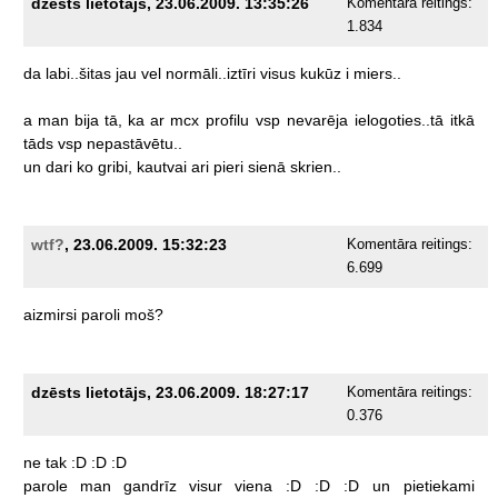
dzēsts lietotājs, 23.06.2009. 13:35:26
Komentāra reitings:
1.834
da
labi..šitas
jau
vel
normāli..iztīri
visus
kukūz
i
miers..
a
man
bija
tā,
ka
ar
mcx
profilu
vsp
nevarēja
ielogoties..tā
itkā
tāds
vsp
nepastāvētu..
un
dari
ko
gribi,
kautvai
ari
pieri
sienā
skrien..
wtf?
, 23.06.2009. 15:32:23
Komentāra reitings:
6.699
aizmirsi
paroli
moš?
dzēsts lietotājs, 23.06.2009. 18:27:17
Komentāra reitings:
0.376
ne
tak
:D
:D
:D
parole
man
gandrīz
visur
viena
:D
:D
:D
un
pietiekami