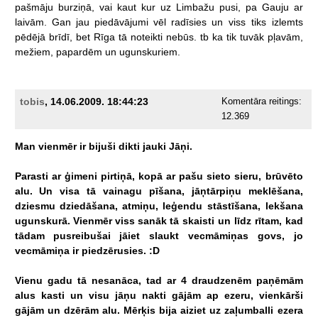
pašmāju
burziņā,
vai
kaut
kur
uz
Limbažu
pusi,
pa
Gauju
ar
laivām.
Gan
jau
piedāvājumi
vēl
radīsies
un
viss
tiks
izlemts
pēdējā
brīdī,
bet
Rīga
tā
noteikti
nebūs.
tb
ka
tik
tuvāk
pļavām,
mežiem,
papardēm
un
ugunskuriem.
tobis
, 14.06.2009. 18:44:23
Komentāra reitings:
12.369
Man
vienmēr
ir
bijuši
dikti
jauki
Jāņi.
Parasti
ar
ģimeni
pirtiņā,
kopā
ar
pašu
sieto
sieru,
brūvēto
alu.
Un
visa
tā
vainagu
pīšana,
jāņtārpiņu
meklēšana,
dziesmu
dziedāšana,
atmiņu,
leģendu
stāstīšana,
lekšana
ugunskurā.
Vienmēr
viss
sanāk
tā
skaisti
un
līdz
rītam,
kad
tādam
pusreibušai
jāiet
slaukt
vecmāmiņas
govs,
jo
vecmāmiņa
ir
piedzērusies.
:D
Vienu
gadu
tā
nesanāca,
tad
ar
4
draudzenēm
paņēmām
alus
kasti
un
visu
jāņu
nakti
gājām
ap
ezeru,
vienkārši
gājām
un
dzērām
alu.
Mērķis
bija
aiziet
uz
zaļumballi
ezera