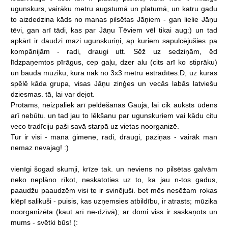
ugunskurs,
vairāku
metru
augstumā
un
platumā,
un
katru
gadu
to
aizdedzina
kāds
no
manas
pilsētas
Jāņiem
-
gan
lielie
Jāņu
tēvi,
gan
arī
tādi,
kas
par
Jāņu
Tēviem
vēl
tikai
aug:)
un
tad
apkārt
ir
daudzi
mazi
ugunskuriņi,
ap
kuriem
sapulcējušies
pa
kompānijām
-
radi,
draugi
utt.
Sēž
uz
sedziņām,
ēd
līdzpaņemtos
pīrāgus,
cep
gaļu,
dzer
alu
(cits
arī
ko
stiprāku)
un
bauda
mūziku,
kura
nāk
no
3x3
metru
estrādītes:D,
uz
kuras
spēlē
kāda
grupa,
visas
Jāņu
zinģes
un
vecās
labās
latviešu
dziesmas.
tā,
lai
var
dejot.
Protams,
neizpaliek
arī
peldēšanās
Gaujā,
lai
cik
auksts
ūdens
arī
nebūtu.
un
tad
jau
to
lēkšanu
par
ugunskuriem
vai
kādu
citu
veco
tradīciju
paši
savā
starpā
uz
vietas
noorganizē.
Tur
ir
visi
-
mana
ģimene,
radi,
draugi,
paziņas
-
vairāk
man
nemaz
nevajag!
:)
vienīgi
šogad
skumji,
krīze
tak.
un
neviens
no
pilsētas
galvām
neko
neplāno
rīkot,
neskatoties
uz
to,
ka
jau
n-tos
gadus,
paaudžu
paaudzēm
visi
te
ir
svinējuši.
bet
mēs
nesēžam
rokas
klēpī
salikuši
-
puisis,
kas
uzņemsies
atbildību,
ir
atrasts;
mūzika
noorganizēta
(kaut
arī
ne-dzīvā);
ar
domi
viss
ir
saskaņots
un
mums
-
svētki
būs!
(: