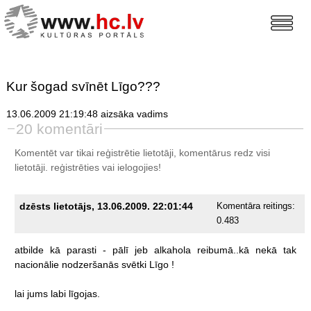
Kur šogad svīnēt Līgo???
13.06.2009 21:19:48 aizsāka vadims
20 komentāri
Komentēt var tikai reģistrētie lietotāji, komentārus redz visi
lietotāji.
reģistrēties
vai ielogojies!
dzēsts lietotājs, 13.06.2009. 22:01:44
Komentāra reitings:
0.483
atbilde
kā
parasti
-
pālī
jeb
alkahola
reibumā..kā
nekā
tak
nacionālie
nodzeršanās
svētki
Līgo
!
lai
jums
labi
līgojas.