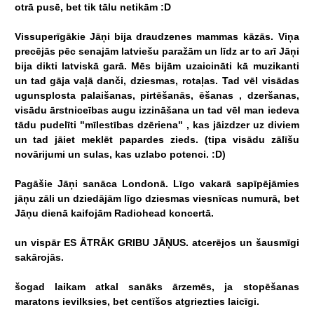
otrā
pusē,
bet
tik
tālu
netikām
:D
Vissuperīgākie
Jāņi
bija
draudzenes
mammas
kāzās.
Viņa
precējās
pēc
senajām
latviešu
paražām
un
līdz
ar
to
arī
Jāņi
bija
dikti
latviskā
garā.
Mēs
bijām
uzaicināti
kā
muzikanti
un
tad
gāja
vaļā
danči,
dziesmas,
rotaļas.
Tad
vēl
visādas
ugunsplosta
palaišanas,
pirtēšanās,
ēšanas
,
dzeršanas,
visādu
ārstniceības
augu
izzināšana
un
tad
vēl
man
iedeva
tādu
pudelīti
"mīlestības
dzēriena"
,
kas
jāizdzer
uz
diviem
un
tad
jāiet
meklēt
papardes
zieds.
(tipa
visādu
zālīšu
novārijumi
un
sulas,
kas
uzlabo
potenci.
:D)
Pagāšie
Jāņi
sanāca
Londonā.
Līgo
vakarā
sapīpējāmies
jāņu
zāli
un
dziedājām
līgo
dziesmas
viesnīcas
numurā,
bet
Jāņu
dienā
kaifojām
Radiohead
koncertā.
un
vispār
ES
ĀTRĀK
GRIBU
JĀŅUS.
atcerējos
un
šausmīgi
sakārojās.
šogad
laikam
atkal
sanāks
ārzemēs,
ja
stopēšanas
maratons
ievilksies,
bet
centīšos
atgriezties
laicīgi.