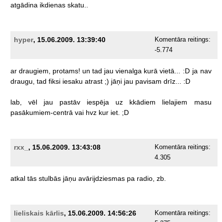
atgādina
ikdienas
skatu..
hyper
, 15.06.2009. 13:39:40
Komentāra reitings:
-5.774
ar
draugiem,
protams!
un
tad
jau
vienalga
kurā
vietā...
:D
ja
nav
draugu,
tad
fiksi
iesaku
atrast
;)
jāņi
jau
pavisam
drīz...
:D
lab,
vēl
jau
pastāv
iespēja
uz
kkādiem
lielajiem
masu
pasākumiem-centrā
vai
hvz
kur
iet.
;D
rxx_
, 15.06.2009. 13:43:08
Komentāra reitings:
4.305
atkal
tās
stulbās
jāņu
avārijdziesmas
pa
radio,
zb.
lieliskais kārlis
, 15.06.2009. 14:56:26
Komentāra reitings: