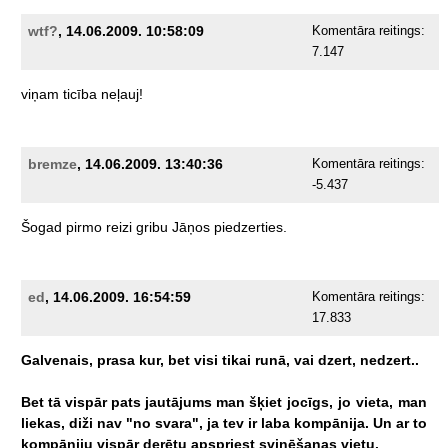
wtf?
, 14.06.2009. 10:58:09
Komentāra reitings:
7.147
viņam
ticība
neļauj!
bremze
, 14.06.2009. 13:40:36
Komentāra reitings:
-5.437
Šogad
pirmo
reizi
gribu
Jāņos
piedzerties.
ed
, 14.06.2009. 16:54:59
Komentāra reitings:
17.833
Galvenais,
prasa
kur,
bet
visi
tikai
runā,
vai
dzert,
nedzert..
Bet
tā
vispār
pats
jautājums
man
šķiet
jocīgs,
jo
vieta,
man
liekas,
diži
nav
"no
svara",
ja
tev
ir
laba
kompānija.
Un
ar
to
kompāniju
vispār
derētu
apspriest
svinēšanas
vietu.