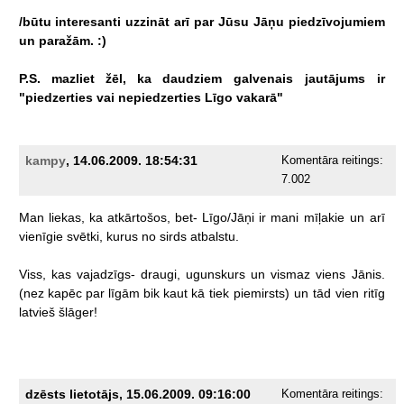
/būtu
interesanti
uzzināt
arī
par
Jūsu
Jāņu
piedzīvojumiem
un
paražām.
:)
P.S.
mazliet
žēl,
ka
daudziem
galvenais
jautājums
ir
"piedzerties
vai
nepiedzerties
Līgo
vakarā"
kampy
, 14.06.2009. 18:54:31
Komentāra reitings:
7.002
Man
liekas,
ka
atkārtošos,
bet-
Līgo/Jāņi
ir
mani
mīļakie
un
arī
vienīgie
svētki,
kurus
no
sirds
atbalstu.
Viss,
kas
vajadzīgs-
draugi,
ugunskurs
un
vismaz
viens
Jānis.
(nez
kapēc
par
līgām
bik
kaut
kā
tiek
piemirsts)
un
tād
vien
ritīg
latvieš
šlāger!
dzēsts lietotājs, 15.06.2009. 09:16:00
Komentāra reitings: