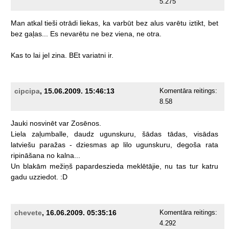
5.275
Man
atkal
tieši
otrādi
liekas,
ka
varbūt
bez
alus
varētu
iztikt,
bet
bez
gaļas...
Es
nevarētu
ne
bez
viena,
ne
otra.
Kas
to
lai
jel
zina.
BEt
variatni
ir.
cipcipa
, 15.06.2009. 15:46:13
Komentāra reitings:
8.58
Jauki
nosvinēt
var
Zosēnos.
Liela
zaļumballe,
daudz
ugunskuru,
šādas
tādas,
visādas
latviešu
paražas
-
dziesmas
ap
lilo
ugunskuru,
degoša
rata
ripināšana
no
kalna...
Un
blakām
mežiņš
papardeszieda
meklētājie,
nu
tas
tur
katru
gadu
uzziedot.
:D
chevete
, 16.06.2009. 05:35:16
Komentāra reitings:
4.292