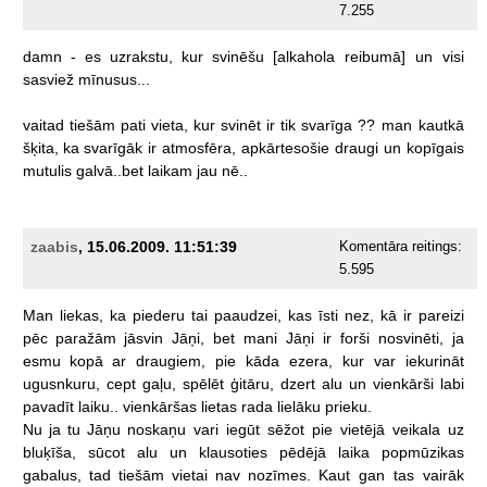
7.255
damn
-
es
uzrakstu,
kur
svinēšu
[alkahola
reibumā]
un
visi
sasviež
mīnusus...
vaitad
tiešām
pati
vieta,
kur
svinēt
ir
tik
svarīga
??
man
kautkā
šķita,
ka
svarīgāk
ir
atmosfēra,
apkārtesošie
draugi
un
kopīgais
mutulis
galvā..bet
laikam
jau
nē..
zaabis
, 15.06.2009. 11:51:39
Komentāra reitings:
5.595
Man
liekas,
ka
piederu
tai
paaudzei,
kas
īsti
nez,
kā
ir
pareizi
pēc
paražām
jāsvin
Jāņi,
bet
mani
Jāņi
ir
forši
nosvinēti,
ja
esmu
kopā
ar
draugiem,
pie
kāda
ezera,
kur
var
iekurināt
ugusnkuru,
cept
gaļu,
spēlēt
ģitāru,
dzert
alu
un
vienkārši
labi
pavadīt
laiku..
vienkāršas
lietas
rada
lielāku
prieku.
Nu
ja
tu
Jāņu
noskaņu
vari
iegūt
sēžot
pie
vietējā
veikala
uz
bluķīša,
sūcot
alu
un
klausoties
pēdējā
laika
popmūzikas
gabalus,
tad
tiešām
vietai
nav
nozīmes.
Kaut
gan
tas
vairāk