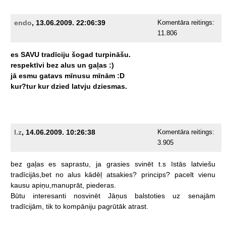
endo
, 13.06.2009. 22:06:39
Komentāra reitings:
11.806
es
SAVU
tradīciju
šogad
turpināšu.
respektīvi
bez
alus
un
gaļas
:)
jā
esmu
gatavs
mīnusu
mīnām
:D
kur?tur
kur
dzied
latvju
dziesmas.
l.z
, 14.06.2009. 10:26:38
Komentāra reitings:
3.905
bez
gaļas
es
saprastu,
ja
grasies
svinēt
t.s
īstās
latviešu
tradīcijās,bet
no
alus
kādēļ
atsakies?
princips?
pacelt
vienu
kausu
apiņu,manuprāt,
piederas.
Būtu
interesanti
nosvinēt
Jāņus
balstoties
uz
senajām
tradīcijām,
tik
to
kompāniju
pagrūtāk
atrast.