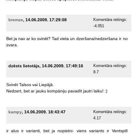
bremze
, 14.06.2009. 17:29:08
Komentāra reitings:
-4.051
Bet
ja
nav
ar
ko
svinēt?
Tad
vieta
un
dzeršana/nedzeršana
ir
no
svara.
dzēsts lietotājs, 14.06.2009. 17:49:16
Komentāra reitings:
8.7
Svinēt
Talsos
vai
Liepājā.
Nedzert,
bet
ar
jauku
kompāniju
pavadīt
jautri
laiku!
:)
kampy
, 14.06.2009. 18:43:47
Komentāra reitings:
4.17
ir
alus
ir
varianti,
bet
ja
nopietni-
viens
variants
ir
Ventspilī