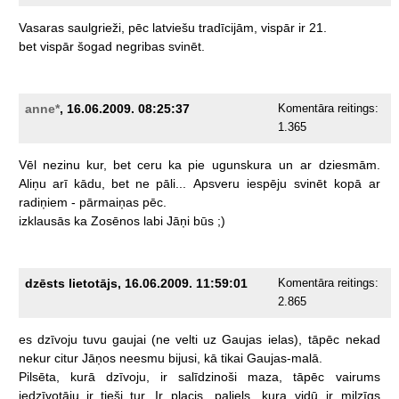
Vasaras
saulgrieži,
pēc
latviešu
tradīcijām,
vispār
ir
21.
bet
vispār
šogad
negribas
svinēt.
anne*
, 16.06.2009. 08:25:37
Komentāra reitings:
1.365
Vēl
nezinu
kur,
bet
ceru
ka
pie
ugunskura
un
ar
dziesmām.
Aliņu
arī
kādu,
bet
ne
pāli...
Apsveru
iespēju
svinēt
kopā
ar
radiņiem
-
pārmaiņas
pēc.
izklausās
ka
Zosēnos
labi
Jāņi
būs
;)
dzēsts lietotājs, 16.06.2009. 11:59:01
Komentāra reitings:
2.865
es
dzīvoju
tuvu
gaujai
(ne
velti
uz
Gaujas
ielas),
tāpēc
nekad
nekur
citur
Jāņos
neesmu
bijusi,
kā
tikai
Gaujas-malā.
Pilsēta,
kurā
dzīvoju,
ir
salīdzinoši
maza,
tāpēc
vairums
iedzīvotāju
ir
tieši
tur.
Ir
placis,
paliels,
kura
vidū
ir
milzīgs