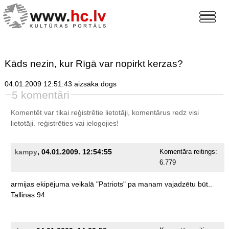
Kāds nezin, kur Rīgā var nopirkt kerzas?
04.01.2009 12:51:43 aizsāka dogs
5 komentāri
Komentēt var tikai reģistrētie lietotāji, komentārus redz visi
lietotāji.
reģistrēties
vai ielogojies!
kampy
, 04.01.2009. 12:54:55
Komentāra reitings:
6.779
armijas
ekipējuma
veikalā
"Patriots"
pa
manam
vajadzētu
būt..
Tallinas
94