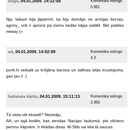
dogs
, 04.01.2009. 14:22:58
Komentāra reitings:
5.861
Nja,
laikam
bija
jāpiemin,
ka
biju
domājis
ne
armijas
kerzas,
agony_
vnk
ir
apnicis
pa
ziemu
kedās
kājas
saldēt.
Bet
paldies
neway
(=
ed
, 04.01.2009. 14:52:59
Komentāra reitings:
4.3
punk.lv
veikalā
uz
krišjāna
barona
un
tallinas
ielas
krustojuma,
gan
jau
ir
;)
lieliskais kārlis
, 04.01.2009. 15:11:13
Komentāra reitings:
2.956
Tā
vieta
vēl
eksistē?
Nezināju.
AA,
un
tajā
bodēs,
kas
atrodas
Stacijas
laukumā,
pie
vilcienu
peronu
kāpnēm.
Ir
kkādas
divas.
M-Stils
vai
kkā
tā
saucas.