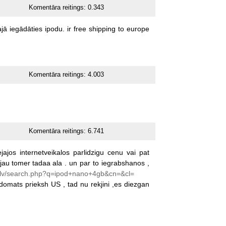
Komentāra reitings:
0.343
jā
iegādāties
ipodu.
ir
free
shipping
to
europe
Komentāra reitings:
4.003
Komentāra reitings:
6.741
ejajos
internetveikalos
parlidzigu
cenu
vai
pat
jau
tomer
tadaa
ala
.
un
par
to
iegrabshanos
,
i.lv/search.php?q=ipod+nano+4gb&cn=&cl=
domats
prieksh
US
,
tad
nu
rekjini
,es
diezgan