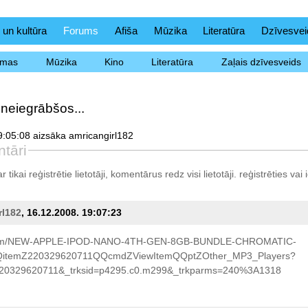
 un kultūra
Forums
Afiša
Mūzika
Literatūra
Dzīvesvei
ēmas
Mūzika
Kino
Literatūra
Zaļais dzīvesveids
o neiegrābšos...
:05:08 aizsāka amricangirl182
tāri
tikai reģistrētie lietotāji, komentārus redz visi lietotāji.
reģistrēties
vai i
rl182
, 16.12.2008. 19:07:23
com/NEW-APPLE-IPOD-NANO-4TH-GEN-8GB-BUNDLE-CHROMATIC-
temZ220329620711QQcmdZViewItemQQptZOther_MP3_Players?
20329620711&_trksid=p4295.c0.m299&_trkparms=240%3A1318