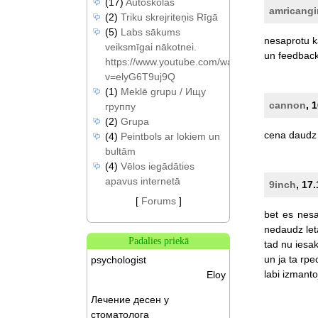
(17)
Autoskolas
amricangi
(2)
Triku skrejriteņis Rīgā
(5)
Labs sākums
nesaprotu
k
veiksmīgai nākotnei.
un
feedbac
https://www.youtube.com/watch?
v=elyG6T9uj9Q
(1)
Meklē grupu / Ищу
cannon
, 
группу
(2)
Grupa
cena
daudz
(4)
Peintbols ar lokiem un
bultām
(4)
Vēlos iegādāties
apavus internetā
9inch
, 17
[
Forums
]
bet
es
nesa
nedaudz
le
Padalies priekā
tad
nu
iesa
un
ja
ta
rpe
psychologist
labi
izmanto
Eloy
Лечение десен у
стоматолога