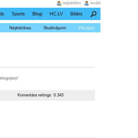
reģistrēties
ienākt
ds
Sports
Blogi
HC.LV
Bildes
Meklēšana
Nejēdzības
Sludinājumi
Pārējais
elogojies!
Komentāra reitings:
0.343