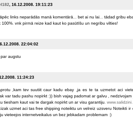
rl182
, 16.12.2008. 19:11:23
āpēc
links
neparādās
manā
komentārā...
bet
ai
nu
lai...
tādad
gribu
eba
k
100%.
vnk
pirmā
reize
kad
kaut
ko
pasūtīšu
un
negribu
vilties!
16.12.2008. 22:04:02
par
augstu
.12.2008. 11:24:23
protu
,kam
tev
suutiit
caur
kadu
ebay
,ja
es
te
ta
uzmetot
aci
viet
tak
var
tadu
pashu
nopirkt
:))
bish
vajag
padomat
ar
galvu
,
nedzivojam
ku
tiesham
kaut
vai
te
dargak
nopirkt
un
ar
visu
garantiju.
www.salidzin
cizak
uzmet
aci
tas
free
shipping
noteiktu
un
velreiz
uzsveru
Noteikti
ir
ju
vieteejos
internetveikalus
un
bez
jebkadam
problemam
:)