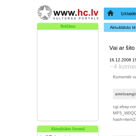
Sākumlapa
Izklaide
Reklāma
Aktuālākās t
Vai ar šit
16.12.2008 19
4 komen
Komentēt var 
amricangi
cgi.ebay.
MP3_W0QQi
hash=item2
Aktualitātes forumā