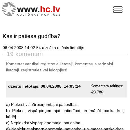
Kas ir patiesa gudrība?
06.04.2008 14:02:54 aizsāka dzēsts lietotājs
19 komentāri
Komentēt var tikai reģistrētie lietotāji, komentārus redz visi
lietotāji.
reģistrēties
vai ielogojies!
dzēsts lietotājs, 06.04.2008. 14:03:14
Komentāra reitings:
-23.786
a)
Piekrist
vispārpieņemtajai
patiesībai.
b)
Piekrist
vispārpieņemtajai
patiesībai
un
mācēt
paskaidrot,
kādēļ.
c)
Nepiekrist
vispārpieņemtajai
patiesībai.
d)
Nepiekrist
vispārpieņemtajai
patiesībai
un
mācēt
paskaidrot,