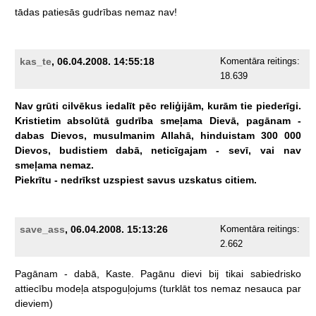
tādas
patiesās
gudrības
nemaz
nav!
kas_te
, 06.04.2008. 14:55:18
Komentāra reitings:
18.639
Nav
grūti
cilvēkus
iedalīt
pēc
reliģijām,
kurām
tie
piederīgi.
Kristietim
absolūtā
gudrība
smeļama
Dievā,
pagānam
-
dabas
Dievos,
musulmanim
Allahā,
hinduistam
300
000
Dievos,
budistiem
dabā,
neticīgajam
-
sevī,
vai
nav
smeļama
nemaz.
Piekrītu
-
nedrīkst
uzspiest
savus
uzskatus
citiem.
save_ass
, 06.04.2008. 15:13:26
Komentāra reitings:
2.662
Pagānam
-
dabā,
Kaste.
Pagānu
dievi
bij
tikai
sabiedrisko
attiecību
modeļa
atspoguļojums
(turklāt
tos
nemaz
nesauca
par
dieviem)