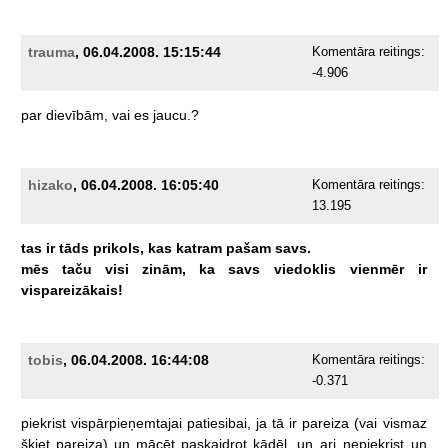
trauma
, 06.04.2008. 15:15:44
Komentāra reitings:
-4.906
par
dievībām,
vai
es
jaucu.?
hizako
, 06.04.2008. 16:05:40
Komentāra reitings:
13.195
tas
ir
tāds
prikols,
kas
katram
pašam
savs.
mēs
taču
visi
zinām,
ka
savs
viedoklis
vienmēr
ir
vispareizākais!
tobis
, 06.04.2008. 16:44:08
Komentāra reitings:
-0.371
piekrist
vispārpieņemtajai
patiesibai,
ja
tā
ir
pareiza
(vai
vismaz
šķiet
pareiza)
un
mācēt
paskaidrot
kādēļ,
un
ari
nepiekrist
un