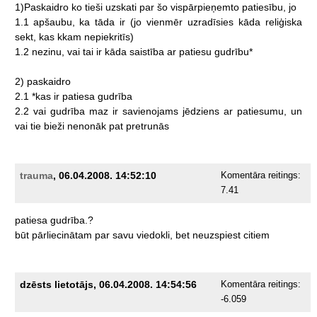
1)Paskaidro
ko
tieši
uzskati
par
šo
vispārpieņemto
patiesību,
jo
1.1
apšaubu,
ka
tāda
ir
(jo
vienmēr
uzradīsies
kāda
reliģiska
sekt,
kas
kkam
nepiekritīs)
1.2
nezinu,
vai
tai
ir
kāda
saistība
ar
patiesu
gudrību*
2)
paskaidro
2.1
*kas
ir
patiesa
gudrība
2.2
vai
gudrība
maz
ir
savienojams
jēdziens
ar
patiesumu,
un
vai
tie
bieži
nenonāk
pat
pretrunās
trauma
, 06.04.2008. 14:52:10
Komentāra reitings:
7.41
patiesa
gudrība.?
būt
pārliecinātam
par
savu
viedokli,
bet
neuzspiest
citiem
dzēsts lietotājs, 06.04.2008. 14:54:56
Komentāra reitings:
-6.059