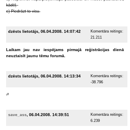
kādēļ.
e)
Piedrāzt
to
visu.
dzēsts lietotājs, 06.04.2008. 14:07:42
Komentāra reitings:
21.211
Laikam
jau
nav
iespējams
pirmajā
reģistrācijas
dienā
neuztaisīt
jaunu
tēmu
forumā.
dzēsts lietotājs, 06.04.2008. 14:13:34
Komentāra reitings:
-38.796
:*
save_ass
, 06.04.2008. 14:39:51
Komentāra reitings:
6.239