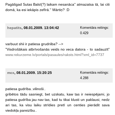
Pagāšgad
Sutas
Balsī(?)
laikam
nesanāca''
atmazatsa
tā,
lai
citi
domā,
ka
esi
iekāpis
zefīrā.''
Mārtiņ?
:D
hepatits
, 08.01.2009. 13:04:42
Komentāra reitings:
0.429
varbuut
shii
ir
patiesa
grudriiba?
-->
"Visdrošākais
atbrīvošanās
veids
no
veca
datora
-
to
sadauzīt"
www.rekurzeme.lv/portals/pasaules/raksts.html?xml_id=7737
mcx
, 08.01.2009. 15:20:25
Komentāra reitings:
4.288
patiesa
gudrība..vilinoši..
gribētos
tādu
sasniegt,
bet
uzskatu,
kaw
tas
ir
neiespējami,
jo
patiesa
gudrība
jau
nav
tas,
kad
tu
tikai
klusti
un
paklausi,
nedz
ari
tas,
ka
visu
laiku
strīdies
pretī
un
centies
pierādit
sava
viedokļa
pareizību..