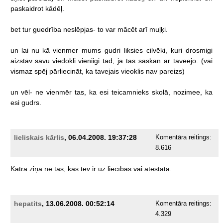
paskaidrot
kādēļ.
bet
tur
guedrība
neslēpjas-
to
var
mācēt
arī
muļķi.
un
lai
nu
kā
vienmer
mums
gudri
liksies
cilvēki,
kuri
drosmigi
aizstāv
savu
viedokli
vieniigi
tad,
ja
tas
saskan
ar
taveejo.
(vai
vismaz
spēj
pārliecināt,
ka
tavejais
vieoklis
nav
pareizs)
un
vēl-
ne
vienmēr
tas,
ka
esi
teicamnieks
skolā,
nozimee,
ka
esi
gudrs.
lieliskais kārlis
, 06.04.2008. 19:37:28
Komentāra reitings:
8.616
Katrā
ziņā
ne
tas,
kas
tev
ir
uz
liecības
vai
atestāta.
hepatits
, 13.06.2008. 00:52:14
Komentāra reitings:
4.329