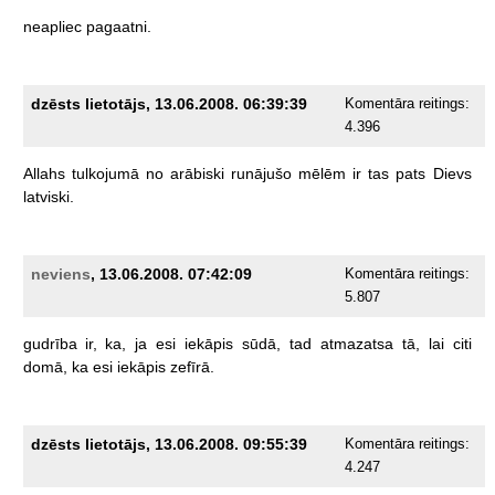
neapliec
pagaatni.
dzēsts lietotājs, 13.06.2008. 06:39:39
Komentāra reitings:
4.396
Allahs
tulkojumā
no
arābiski
runājušo
mēlēm
ir
tas
pats
Dievs
latviski.
neviens
, 13.06.2008. 07:42:09
Komentāra reitings:
5.807
gudrība
ir,
ka,
ja
esi
iekāpis
sūdā,
tad
atmazatsa
tā,
lai
citi
domā,
ka
esi
iekāpis
zefīrā.
dzēsts lietotājs, 13.06.2008. 09:55:39
Komentāra reitings:
4.247