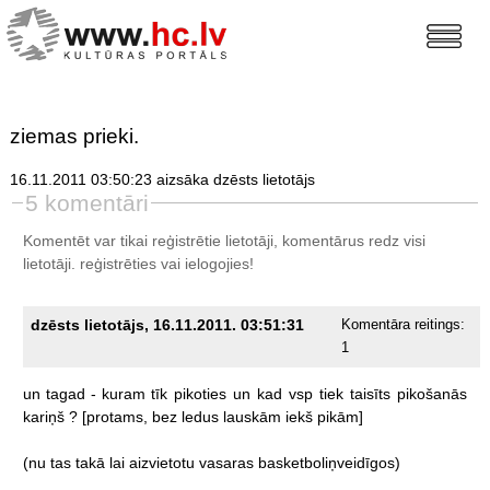
ziemas prieki.
16.11.2011 03:50:23 aizsāka dzēsts lietotājs
5 komentāri
Komentēt var tikai reģistrētie lietotāji, komentārus redz visi
lietotāji.
reģistrēties
vai ielogojies!
dzēsts lietotājs, 16.11.2011. 03:51:31
Komentāra reitings:
1
un
tagad
-
kuram
tīk
pikoties
un
kad
vsp
tiek
taisīts
pikošanās
kariņš
?
[protams,
bez
ledus
lauskām
iekš
pikām]
(nu
tas
takā
lai
aizvietotu
vasaras
basketboliņveidīgos)