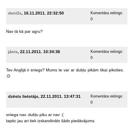
deni2s
, 16.11.2011. 22:32:50
Komentāra reitings:
0
Nav
tā
kā
par
agru?
jānis
, 22.11.2011. 10:34:36
Komentāra reitings:
0
Tev
Anglijā
ir
sniegs?
Mums
te
var
ar
dubļu
pikām
tikai
pikoties.
:D
dzēsts lietotājs, 22.11.2011. 13:47:31
Komentāra reitings:
0
sniega
nav..dubļu
piku
ar
nav
:(
tapēc
jau
ari
tiek
izskandināts
šāds
piedāvājums.