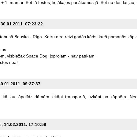
+
1,
man
ar.
Bet
tā
festos,
lielākajos
pasākumos
jā.
Bet
nu
der,
lai
jau,
, 30.01.2011. 07:23:22
tobusā
Bauska
-
Rīga.
Katru
otro
reizi
gadās
kāds,
kurš
pamanās
kāpj
bos.
em,
visbiežāk
Space
Dog,
joprojām
-
nav
patīkami.
estos
nea!
30.01.2011. 09:37:37
t
kā
jau
jāpalīdz
dāmām
iekāpt
transportā,
uzkāpt
pa
kāpnēm...Nec
s
, 14.02.2011. 17:10:59