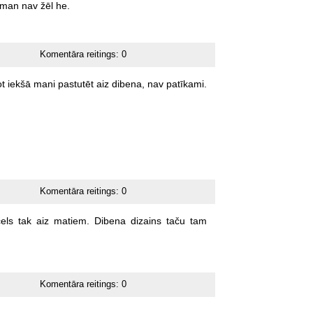
man
nav
žēl
he.
Komentāra reitings:
0
ot
iekšā
mani
pastutēt
aiz
dibena,
nav
patīkami.
Komentāra reitings:
0
els
tak
aiz
matiem.
Dibena
dizains
taču
tam
Komentāra reitings:
0