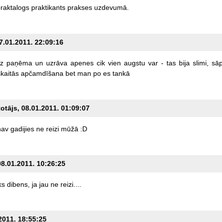
raktalogs
praktikants
prakses
uzdevumā.
07.01.2011. 22:09:16
iz
paņēma
un
uzrāva
apenes
cik
vien
augstu
var
-
tas
bija
slimi,
sāp
kaitās
apčamdīšana
bet
man
po
es
tankā
totājs, 08.01.2011. 01:09:07
nav
gadijies
ne
reizi
mūžā
:D
08.01.2011. 10:26:25
ks
dibens,
ja
jau
ne
reizi....
.2011. 18:55:25