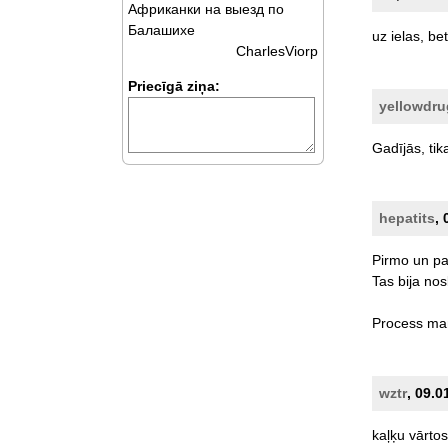
Африканки на выезд по
Балашихе
uz
ielas,
bet
CharlesViorp
Priecīgā ziņa:
yellowdru
Gadījās,
tik
hepatits
, 
Pirmo
un
p
Tas
bija
nos
Process
ma
wztr
, 09.0
kaļķu
vārtos