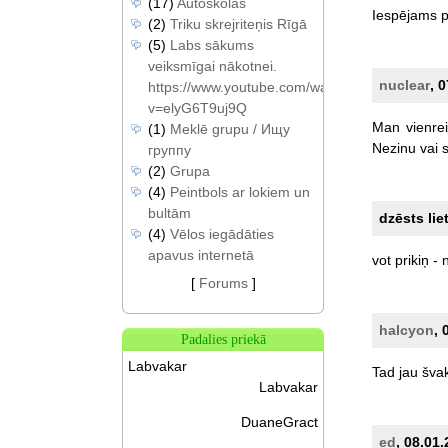
(17)
Autoskolas
Iespējams
p
(2)
Triku skrejriteņis Rīgā
(5)
Labs sākums
veiksmīgai nākotnei.
nuclear
, 
https://www.youtube.com/watch?
v=elyG6T9uj9Q
Man
vienre
(1)
Meklē grupu / Ищу
Nezinu
vai
s
группу
(2)
Grupa
(4)
Peintbols ar lokiem un
bultām
dzēsts lie
(4)
Vēlos iegādāties
apavus internetā
vot
prikiņ
-
[
Forums
]
halcyon
, 
Padalies priekā
Labvakar
Tad
jau
šva
Labvakar
DuaneGract
ed
, 08.01