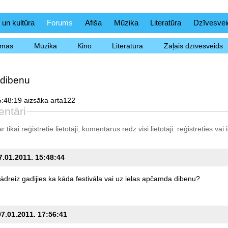
 un kultūra
Forums
Afiša
Mūzika
Literatūra
Dzīvesvei
ēmas
Mūzika
Kino
Literatūra
Zaļais dzīvesveids
dibenu
:48:19 aizsāka arta122
ntāri
tikai reģistrētie lietotāji, komentārus redz visi lietotāji.
reģistrēties
vai i
07.01.2011. 15:48:44
ādreiz
gadijies
ka
kāda
festivāla
vai
uz
ielas
apčamda
dibenu?
07.01.2011. 17:56:41