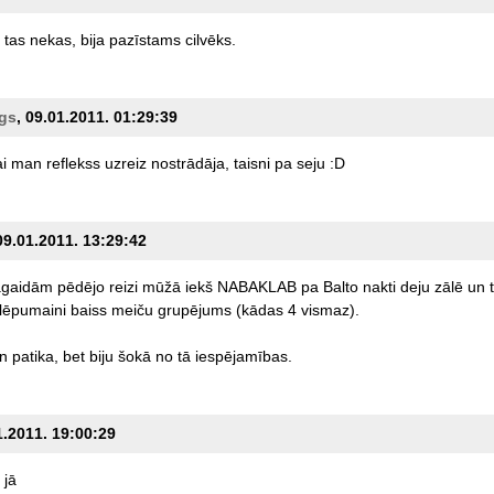
tas
nekas,
bija
pazīstams
cilvēks.
gs
, 09.01.2011. 01:29:39
ai
man
reflekss
uzreiz
nostrādāja,
taisni
pa
seju
:D
09.01.2011. 13:29:42
agaidām
pēdējo
reizi
mūžā
iekš
NABAKLAB
pa
Balto
nakti
deju
zālē
un
lēpumaini
baiss
meiču
grupējums
(kādas
4
vismaz).
n
patika,
bet
biju
šokā
no
tā
iespējamības.
1.2011. 19:00:29
jā