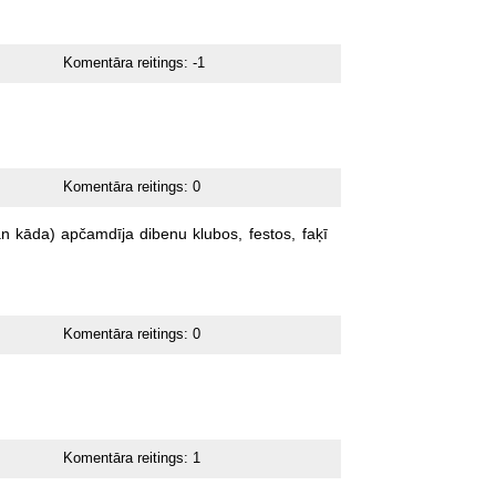
Komentāra reitings:
-1
Komentāra reitings:
0
an
kāda)
apčamdīja
dibenu
klubos,
festos,
faķī
Komentāra reitings:
0
Komentāra reitings:
1