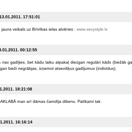
 13.01.2011. 17:51:01
m
jauns
veikals
uz
Brīvības
ielas
atvēries
:
www.sexystyle.lv
4.01.2011. 00:12:55
ā
nav
gadījies,
bet
kādu
laiku
atpakaļ
diezgan
regulāri
kāds
(biežāk
g
gan
bieži
negrābjas,
izņemot
atsevišķus
gadījumus
(indivīdus).
01.2011. 18:21:08
AKLABĀ
man
arī
dāmas
čamdīja
dibenu.
Patīkami
tak.
01.2011. 16:16:14