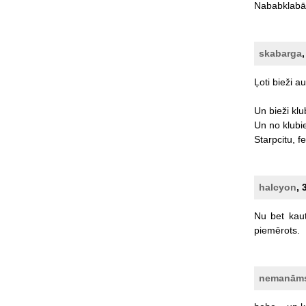
Nababklabā
skabarga
Ļoti
bieži
au
Un
bieži
klu
Un
no
klubi
Starpcitu,
f
halcyon
, 
Nu
bet
kau
piemērots.
nemanām