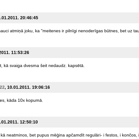
9.01.2011. 20:46:45
sauci
atmiņā
joku,
ka
"meitenes
ir
pilnīgi
nenoderīgas
būtnes,
bet
uz
tau
.2011. 11:53:26
t,
kā
svaiga
dvesma
šeit
nedaudz.
kapsētā.
22
, 10.01.2011. 19:06:16
es,
kāda
10x
kopumā.
3.01.2011. 12:50:10
kā
neatminos,
bet
pupus
mēģina
apčamdīt
regulāri-
i
festos,
i
končos,