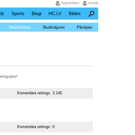
reģistrēties
ienākt
ds
Sports
Blogi
HC.LV
Bildes
Meklēšana
Nejēdzības
Sludinājumi
Pārējais
elogojies!
Komentāra reitings:
3.145
Komentāra reitings:
0