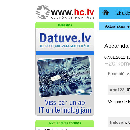
Sākumlapa
Izklaide
Reklāma
Aktuālākās t
Apčamda 
07.01.2011 15
20 kome
Komentēt var 
arta122
, 
Vai
jums
ir
k
halcyon
, 
Aktualitātes forumā