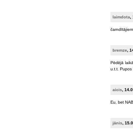
laimdota
,
čamdītājie
bremze
, 1
Pēdējā
laik
u.t.t.
Pupos
aicis
, 14.
Eu,
bet
NAB
jānis
, 15.