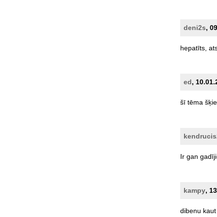
deni2s
, 0
hepatīts,
at
ed
, 10.01
šī
tēma
šķie
kendrucis
Ir
gan
gadīji
kampy
, 1
dibenu
kaut