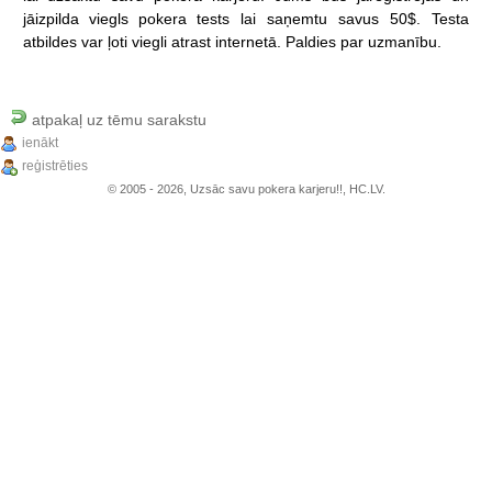
jāizpilda
viegls
pokera
tests
lai
saņemtu
savus
50$.
Testa
atbildes
var
ļoti
viegli
atrast
internetā.
Paldies
par
uzmanību.
atpakaļ uz tēmu sarakstu
ienākt
reģistrēties
© 2005 - 2026, Uzsāc savu pokera karjeru!!, HC.LV.