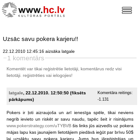
Uzsāc savu pokera karjeru!!
22.12.2010 12:45:16 aizsāka latgale
1 komentārs
Komentēt var tikai reģistrētie lietotāji, komentārus redz visi
lietotāji.
reģistrēties
vai ielogojies!
latgale
, 22.12.2010. 12:50:50 (fiksēts
Komentāra reitings:
pārkāpums)
-1.131
Pokers
ir
ļoti
aizraujoša
un
arī
ienesīga
spēle,
tikai
neviens
negrib
ievieto
un
riskēt
ar
savu
naudu,
tapēc
šeit
ir
risinājums
www.pokerstrategy.com/uTYBVB
šis
links
jūs
aizvedīs
uz
pokera
mājas
lapu
kas
jaunajiem
lietotājiem
piedāvā
ieģūt
par
brīvu
50$
lai
uzsāktu
savu
pokera
karjeru.
Jums
bus
jāreģistrējas
un