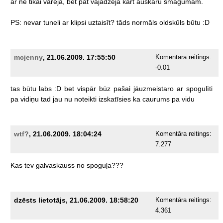
ar
ne
tikai
varēja,
bet
pat
vajadzēja
kārt
auskaru
smagumam.
PS:
nevar
tuneli
ar
klipsi
uztaisīt?
tāds
normāls
oldskūls
būtu
:D
mcjenny
, 21.06.2009. 17:55:50
Komentāra reitings:
-0.01
tas
būtu
labs
:D
bet
vispār
būz
pašai
jāuzmeistaro
ar
spogulīti
pa
vidiņu
tad
jau
nu
noteikti
izskatīsies
ka
caurums
pa
vidu
wtf?
, 21.06.2009. 18:04:24
Komentāra reitings:
7.277
Kas
tev
galvaskauss
no
spoguļa???
dzēsts lietotājs, 21.06.2009. 18:58:20
Komentāra reitings:
4.361