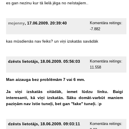
es
gan
nezinu
kur
tā
lielā
jēga
no
neīstajiem..
mcjenny
, 17.06.2009. 20:39:40
Komentāra reitings:
-7.882
kas
mūsdienās
nav
feiks?
un
viņi
izskatās
savādāk
dzēsts lietotājs, 18.06.2009. 05:56:03
Komentāra reitings:
11.558
Man
aizauga
bez
problēmām
7
vai
6
mm.
Ja
viņi
izskatās
citādāk,
iemet
lūdzu
linku.
Baigi
interesanti,
kā
viņi
izskatās.
Sāku
domāt-varbūt
maniem
paziņām
nav
īstie
tuneļi,
bet
gan
''fake''
tuneļi.
:p
dzēsts lietotājs, 18.06.2009. 09:03:11
Komentāra reitings: