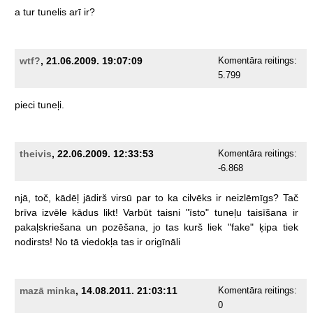
a
tur
tunelis
arī
ir?
wtf?
, 21.06.2009. 19:07:09
Komentāra reitings:
5.799
pieci
tuneļi.
theivis
, 22.06.2009. 12:33:53
Komentāra reitings:
-6.868
njā,
toč,
kādēļ
jādirš
virsū
par
to
ka
cilvēks
ir
neizlēmīgs?
Tač
brīva
izvēle
kādus
likt!
Varbūt
taisni
"īsto"
tuneļu
taisīšana
ir
pakaļskriešana
un
pozēšana,
jo
tas
kurš
liek
"fake"
ķipa
tiek
nodirsts!
No
tā
viedokļa
tas
ir
origīnāli
mazā minka
, 14.08.2011. 21:03:11
Komentāra reitings:
0