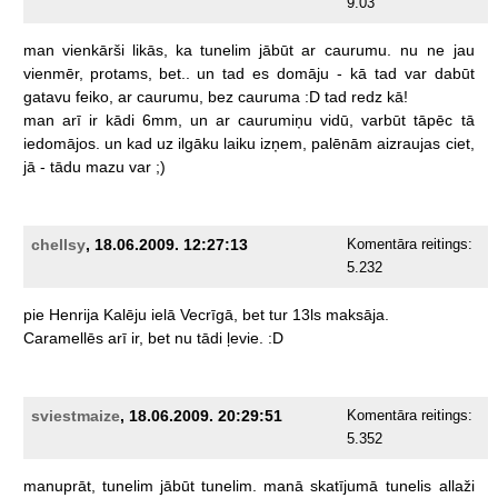
9.03
man
vienkārši
likās,
ka
tunelim
jābūt
ar
caurumu.
nu
ne
jau
vienmēr,
protams,
bet..
un
tad
es
domāju
-
kā
tad
var
dabūt
gatavu
feiko,
ar
caurumu,
bez
cauruma
:D
tad
redz
kā!
man
arī
ir
kādi
6mm,
un
ar
caurumiņu
vidū,
varbūt
tāpēc
tā
iedomājos.
un
kad
uz
ilgāku
laiku
izņem,
palēnām
aizraujas
ciet,
jā
-
tādu
mazu
var
;)
chellsy
, 18.06.2009. 12:27:13
Komentāra reitings:
5.232
pie
Henrija
Kalēju
ielā
Vecrīgā,
bet
tur
13ls
maksāja.
Caramellēs
arī
ir,
bet
nu
tādi
ļevie.
:D
sviestmaize
, 18.06.2009. 20:29:51
Komentāra reitings:
5.352
manuprāt,
tunelim
jābūt
tunelim.
manā
skatījumā
tunelis
allaži