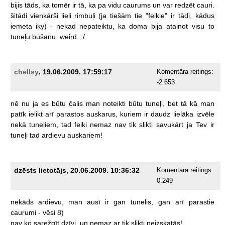
bijis
tāds,
ka
tomēr
ir
tā,
ka
pa
vidu
caurums
un
var
redzēt
cauri.
šitādi
vienkārši
lieli
rimbuļi
(ja
tiešām
tie
"feikie"
ir
tādi,
kādus
iemeta
iky)
-
nekad
nepateiktu,
ka
doma
bija
atainot
visu
to
tuneļu
būšanu.
weird.
:/
chellsy
, 19.06.2009. 17:59:17
Komentāra reitings:
-2.653
nē
nu
ja
es
būtu
čalis
man
noteikti
būtu
tuneļi,
bet
tā
kā
man
patīk
ielikt
arī
parastos
auskarus,
kuriem
ir
daudz
lielāka
izvēle
nekā
tuneļiem,
tad
feiki
nemaz
nav
tik
slikti
savukārt
ja
Tev
ir
tuneļi
tad
ardievu
auskariem!
dzēsts lietotājs, 20.06.2009. 10:36:32
Komentāra reitings:
0.249
nekāds
ardievu,
man
ausī
ir
gan
tunelis,
gan
arī
parastie
caurumi
-
vēsi
8)
nav
ko
sarežgīt
dzīvi.
un
nemaz
ar
tik
slikti
neizskatās!