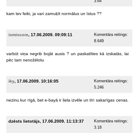
3.64
kam
tev
feiki,
ja
vari
zamuķīt
normālus
un
īstus
??
ismiscore
, 17.06.2009. 09:09:11
Komentāra reitings:
8.649
varbūt
viņa
negrib
bojāt
ausis
?
un
paskatīties
kā
izskatās,
lai
pēc
tam
nenožēlotu
iky
, 17.06.2009. 10:16:05
Komentāra reitings:
5.246
nezinu
kur
rīgā,
bet
e-bayā
ir
liela
izvēle
un
tīri
sakarīgas
cenas.
dzēsts lietotājs, 17.06.2009. 11:13:37
Komentāra reitings:
3.18