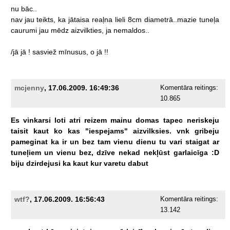
nu
bāc..
nav
jau
teikts,
ka
jātaisa
reaļna
lieli
8cm
diametrā..mazie
tuneļa
caurumi
jau
mēdz
aizvilkties,
ja
nemaldos..
/jā
jā
!
sasviež
mīnusus,
o
jā
!!
mcjenny
, 17.06.2009. 16:49:36
Komentāra reitings:
10.865
Es
vinkarsi
loti
atri
reizem
mainu
domas
tapec
neriskeju
taisit
kaut
ko
kas
"iespejams"
aizvilksies.
vnk
gribeju
pameginat
ka
ir
un
bez
tam
vienu
dienu
tu
vari
staigat
ar
tuneļiem
un
vienu
bez,
dzīve
nekad
nekļūst
garlaicīga
:D
biju
dzirdejusi
ka
kaut
kur
varetu
dabut
wtf?
, 17.06.2009. 16:56:43
Komentāra reitings:
13.142