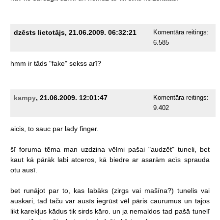
dzēsts lietotājs, 21.06.2009. 06:32:21
Komentāra reitings:
6.585
hmm
ir
tāds
"fake"
sekss
arī?
kampy
, 21.06.2009. 12:01:47
Komentāra reitings:
9.402
aicis,
to
sauc
par
lady
finger.
šī
foruma
tēma
man
uzdzina
vēlmi
pašai
"audzēt"
tuneli,
bet
kaut
kā
pārāk
labi
atceros,
kā
biedre
ar
asarām
acīs
sprauda
otu
ausī.
bet
runājot
par
to,
kas
labāks
(zirgs
vai
mašīna?)
tunelis
vai
auskari,
tad
taču
var
ausīs
iegrūst
vēl
pāris
caurumus
un
tajos
likt
karekļus
kādus
tik
sirds
kāro.
un
ja
nemaldos
tad
pašā
tunelī