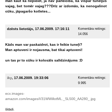
man
kaut
kā
nepieiet,
ja
nav
pārleicība,
ka
vispār
tuneljus
vajag,
bet
tomēr
vajag???Drīz
ar
izdomās,
ka
nenogalinot
cūku,
jāpagaršo
kotletes...
dzēsts lietotājs, 17.06.2009. 17:16:11
Komentāra reitings:
14.056
Kāds
man
var
paskaidrot,
kas
ir
feikie
tuneļi?
Man
aptuveni
ir
nojausma,
bat
tikai
aptuveni!
un
tas
pr
to
cūku
ir
kolosāls
salīdzinājums
:D
iky
, 17.06.2009. 19:33:06
Komentāra reitings:
9.995
ecx.images-
amazon.com/images/I/31WWillotML._SL500_AA280_.jpg
šitādi.