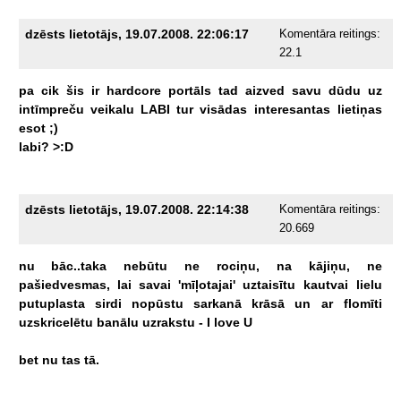
dzēsts lietotājs, 19.07.2008. 22:06:17
Komentāra reitings:
22.1
pa
cik
šis
ir
hardcore
portāls
tad
aizved
savu
dūdu
uz
intīmpreču
veikalu
LABI
tur
visādas
interesantas
lietiņas
esot
;)
labi?
>:D
dzēsts lietotājs, 19.07.2008. 22:14:38
Komentāra reitings:
20.669
nu
bāc..taka
nebūtu
ne
rociņu,
na
kājiņu,
ne
pašiedvesmas,
lai
savai
'mīļotajai'
uztaisītu
kautvai
lielu
putuplasta
sirdi
nopūstu
sarkanā
krāsā
un
ar
flomīti
uzskricelētu
banālu
uzrakstu
-
I
love
U
bet
nu
tas
tā.