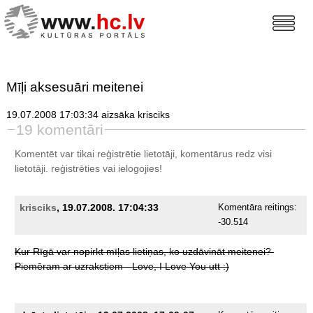
Mīļi aksesuāri meitenei
19.07.2008 17:03:34 aizsāka krisciks
19 komentāri
Komentēt var tikai reģistrētie lietotāji, komentārus redz visi
lietotāji.
reģistrēties
vai ielogojies!
krisciks
, 19.07.2008. 17:04:33
Komentāra reitings:
-30.514
Kur
Rīgā
var
nopirkt
mīļas
lietiņas,
ko
uzdāvināt
meitenei?
Piemēram
ar
uzrakstiem
-
Love,
I
Love
You
utt
:)