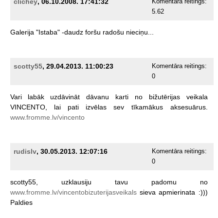
clichey
, 06.10.2008. 17:41:32
Komentāra reitings:
5.62
Galerija
"Istaba"
-daudz
foršu
radošu
nieciņu...
scotty55
, 29.04.2013. 11:00:23
Komentāra reitings:
0
Vari
labāk
uzdāvināt
dāvanu
karti
no
bižutērijas
veikala
VINCENTO,
lai
pati
izvēlas
sev
tīkamākus
aksesuārus.
www.fromme.lv/vincento
rudislv
, 30.05.2013. 12:07:16
Komentāra reitings:
0
scotty55,
uzklausiju
tavu
padomu
no
www.fromme.lv/vincentobizuterijasveikals
sieva
apmierinata
:)))
Paldies