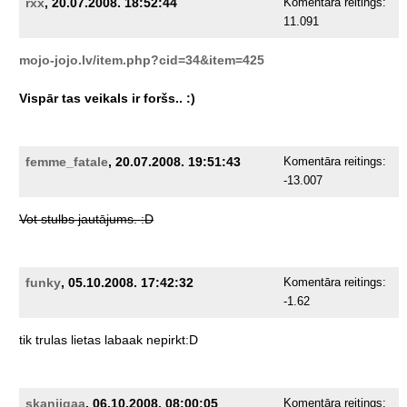
rxx
, 20.07.2008. 18:52:44
Komentāra reitings:
11.091
mojo-jojo.lv/item.php?cid=34&item=425
Vispār
tas
veikals
ir
foršs..
:)
femme_fatale
, 20.07.2008. 19:51:43
Komentāra reitings:
-13.007
Vot
stulbs
jautājums.
:D
funky
, 05.10.2008. 17:42:32
Komentāra reitings:
-1.62
tik
trulas
lietas
labaak
nepirkt:D
skaniigaa
, 06.10.2008. 08:00:05
Komentāra reitings: