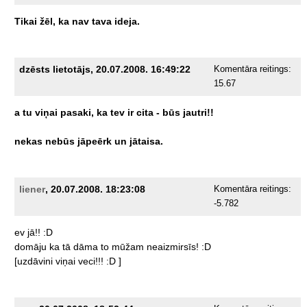
Tikai
žēl,
ka
nav
tava
ideja.
dzēsts lietotājs, 20.07.2008. 16:49:22
Komentāra reitings:
15.67
a
tu
viņai
pasaki,
ka
tev
ir
cita
-
būs
jautri!!
nekas
nebūs
jāpeērk
un
jātaisa.
liener
, 20.07.2008. 18:23:08
Komentāra reitings:
-5.782
ev
jā!!
:D
domāju
ka
tā
dāma
to
mūžam
neaizmirsīs!
:D
[uzdāvini
viņai
veci!!!
:D
]