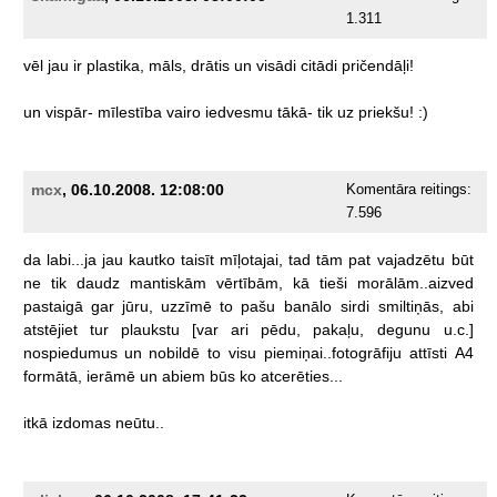
1.311
vēl
jau
ir
plastika,
māls,
drātis
un
visādi
citādi
pričendāļi!
un
vispār-
mīlestība
vairo
iedvesmu
tākā-
tik
uz
priekšu!
:)
mcx
, 06.10.2008. 12:08:00
Komentāra reitings:
7.596
da
labi...ja
jau
kautko
taisīt
mīļotajai,
tad
tām
pat
vajadzētu
būt
ne
tik
daudz
mantiskām
vērtībām,
kā
tieši
morālām..aizved
pastaigā
gar
jūru,
uzzīmē
to
pašu
banālo
sirdi
smiltiņās,
abi
atstējiet
tur
plaukstu
[var
ari
pēdu,
pakaļu,
degunu
u.c.]
nospiedumus
un
nobildē
to
visu
piemiņai..fotogrāfiju
attīsti
A4
formātā,
ierāmē
un
abiem
būs
ko
atcerēties...
itkā
izdomas
neūtu..