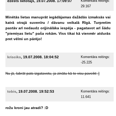
dzēsts lietotājs, 19.07.2008. 17:09:07
Komentāra reitings:
29.167
Minētās
lietas
manuprāt
iegādājamas
dažādās
izmaksās
vai
katrā
otrajā
suvenīru
/
dāvanu
veikalā
Rīgā.
Turpretim
pastāv
arī
nedaudz
orģinālāka
iespēja
-
pagatavot
arī
šādu
"piemiņas
lietu"
paša
rokām.
Viss
tikai
kā
vienmēr
atdurās
pret
vēlmi
un
pārējo!
krisciks
, 19.07.2008. 18:04:52
Komentāra reitings:
-25.225
Nu
jā,
labrāt
pats
izgatavotu,
ja
zinātu
kā
to
visu
paveikt
:]
tobis
, 19.07.2008. 19:52:53
Komentāra reitings:
11.641
rožu
kroni
jau
atradi?
:D