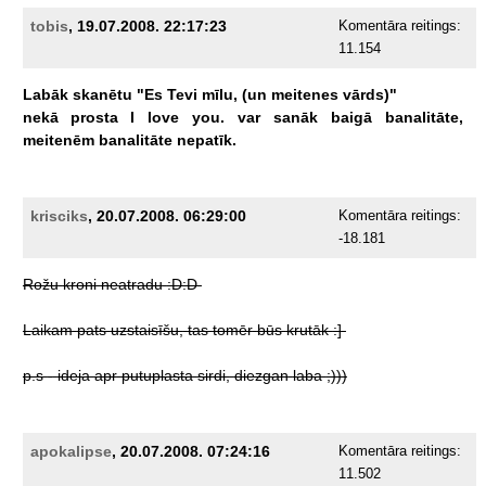
tobis
, 19.07.2008. 22:17:23
Komentāra reitings:
11.154
Labāk
skanētu
"Es
Tevi
mīlu,
(un
meitenes
vārds)"
nekā
prosta
I
love
you.
var
sanāk
baigā
banalitāte,
meitenēm
banalitāte
nepatīk.
krisciks
, 20.07.2008. 06:29:00
Komentāra reitings:
-18.181
Rožu
kroni
neatradu
:D:D
Laikam
pats
uzstaisīšu,
tas
tomēr
būs
krutāk
:]
p.s
-
ideja
apr
putuplasta
sirdi,
diezgan
laba
;)))
apokalipse
, 20.07.2008. 07:24:16
Komentāra reitings:
11.502