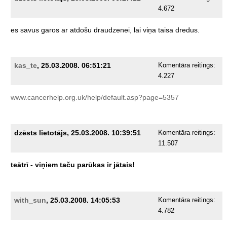
4.672
es
savus
garos
ar
atdošu
draudzenei,
lai
viņa
taisa
dredus.
kas_te
, 25.03.2008. 06:51:21
Komentāra reitings:
4.227
www.cancerhelp.org.uk/help/default.asp?page=5357
dzēsts lietotājs, 25.03.2008. 10:39:51
Komentāra reitings:
11.507
teātrī
-
viņiem
taču
parūkas
ir
jātais!
with_sun
, 25.03.2008. 14:05:53
Komentāra reitings:
4.782