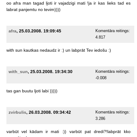
oo
afra
man
tagad
ljoti
ir
vajadzigi
mati
!ja
ir
kas
lieks
tad
es
labrat
panjemtu
no
tevim))))
afra
, 25.03.2008. 19:09:45
Komentāra reitings:
4.817
with
sun
kautkas
nedaudz
ir
:)
un
labprāt
Tev
iedošu
:)
with_sun
, 25.03.2008. 19:34:30
Komentāra reitings:
-0.008
tas
gan
buutu
ljoti
labi
)))))
zvirbulis
, 26.03.2008. 09:34:42
Komentāra reitings:
3.286
varbūt
vel
kādam
ir
mati
:))
varbūt
pat
dredi?!labprāt
kko