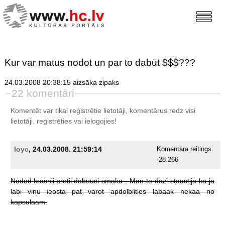
Kur var matus nodot un par to dabūt $$$???
24.03.2008 20:38:15 aizsāka zipaks
22 komentāri
Komentēt var tikai reģistrētie lietotāji, komentārus redz visi
lietotāji.
reģistrēties
vai ielogojies!
loyc
, 24.03.2008. 21:59:14
Komentāra reitings:
-28.266
Nodod
krasnii
pretii
dabuusi
smaku
.
Man
te
dazi
staastija
ka
ja
labi
vinu
ieosta
pat
varot
apdolbiities
labaak
nekaa
no
kapsulaam.