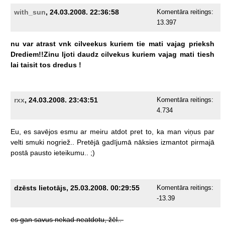
with_sun
, 24.03.2008. 22:36:58
Komentāra reitings:
13.397
nu
var
atrast
vnk
cilveekus
kuriem
tie
mati
vajag
prieksh
Drediem!!Zinu
ljoti
daudz
cilvekus
kuriem
vajag
mati
tiesh
lai
taisit
tos
dredus
!
rxx
, 24.03.2008. 23:43:51
Komentāra reitings:
4.734
Eu,
es
savējos
esmu
ar
meiru
atdot
pret
to,
ka
man
viņus
par
velti
smuki
nogriež..
Pretējā
gadījumā
nāksies
izmantot
pirmajā
postā
pausto
ieteikumu..
;)
dzēsts lietotājs, 25.03.2008. 00:29:55
Komentāra reitings:
-13.39
es
gan
savus
nekad
neatdotu,
žēl..