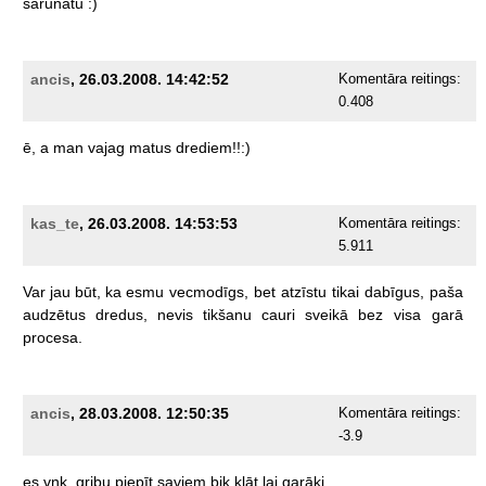
sarunātu
:)
ancis
, 26.03.2008. 14:42:52
Komentāra reitings:
0.408
ē,
a
man
vajag
matus
drediem!!:)
kas_te
, 26.03.2008. 14:53:53
Komentāra reitings:
5.911
Var
jau
būt,
ka
esmu
vecmodīgs,
bet
atzīstu
tikai
dabīgus,
paša
audzētus
dredus,
nevis
tikšanu
cauri
sveikā
bez
visa
garā
procesa.
ancis
, 28.03.2008. 12:50:35
Komentāra reitings:
-3.9
es
vnk.
gribu
piepīt
saviem
bik
klāt.lai
garāki.