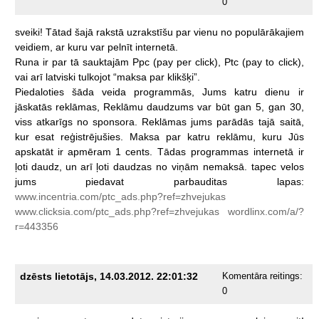
0
sveiki!
Tātad
šajā
rakstā
uzrakstīšu
par
vienu
no
populārākajiem
veidiem,
ar
kuru
var
pelnīt
internetā.
Runa
ir
par
tā
sauktajām
Ppc
(pay
per
click),
Ptc
(pay
to
click),
vai
arī
latviski
tulkojot
“maksa
par
klikšķi”.
Piedaloties
šāda
veida
programmās,
Jums
katru
dienu
ir
jāskatās
reklāmas,
Reklāmu
daudzums
var
būt
gan
5,
gan
30,
viss
atkarīgs
no
sponsora.
Reklāmas
jums
parādās
tajā
saitā,
kur
esat
reģistrējušies.
Maksa
par
katru
reklāmu,
kuru
Jūs
apskatāt
ir
apmēram
1
cents.
Tādas
programmas
internetā
ir
ļoti
daudz,
un
arī
ļoti
daudzas
no
viņām
nemaksā.
tapec
velos
jums
piedavat
parbauditas
lapas:
www.incentria.com/ptc_ads.php?ref=zhvejukas
www.clicksia.com/ptc_ads.php?ref=zhvejukas
wordlinx.com/a/?
r=443356
dzēsts lietotājs, 14.03.2012. 22:01:32
Komentāra reitings:
0