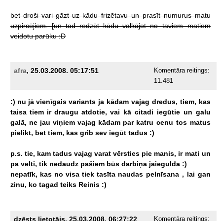
bet
droši
vari
gāzt
uz
kādu
frizētavu
un
prasīt
numurus
matu
uzpircējiem.
[un
tad
redzēt
kādu
valkājot
no
taviem
matiem
veidotu
parūku
:D
afra
, 25.03.2008. 05:17:51
Komentāra reitings:
11.481
:)
nu
jā
vienīgais
variants
ja
kādam
vajag
dredus,
tiem,
kas
taisa
tiem
ir
draugu
atdotie,
vai
kā
citadi
iegūtie
un
galu
galā,
ne
jau
viņiem
vajag
kādam
par
katru
cenu
tos
matus
pielikt,
bet
tiem,
kas
grib
sev
iegūt
tadus
:)
p.s.
tie,
kam
tadus
vajag
varat
vērsties
pie
manis,
ir
mati
un
pa
velti,
tik
nedaudz
pašiem
būs
darbiņa
jaiegulda
:)
nepatīk,
kas
no
visa
tiek
tasīta
naudas
pelnīsana
,
lai
gan
zinu,
ko
tagad
teiks
Reinis
:)
dzēsts lietotājs, 25.03.2008. 06:27:22
Komentāra reitings: