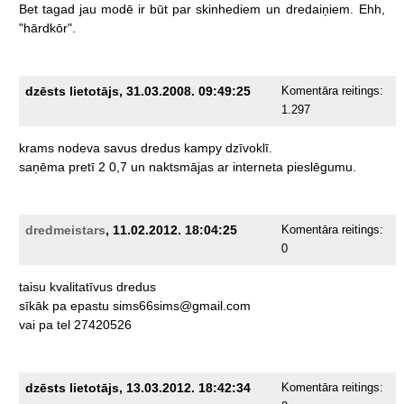
Bet
tagad
jau
modē
ir
būt
par
skinhediem
un
dredaiņiem.
Ehh,
"hārdkōr".
dzēsts lietotājs, 31.03.2008. 09:49:25
Komentāra reitings:
1.297
krams
nodeva
savus
dredus
kampy
dzīvoklī.
saņēma
pretī
2
0,7
un
naktsmājas
ar
interneta
pieslēgumu.
dredmeistars
, 11.02.2012. 18:04:25
Komentāra reitings:
0
taisu
kvalitatīvus
dredus
sīkāk
pa
epastu
sims66sims@gmail.com
vai
pa
tel
27420526
dzēsts lietotājs, 13.03.2012. 18:42:34
Komentāra reitings: