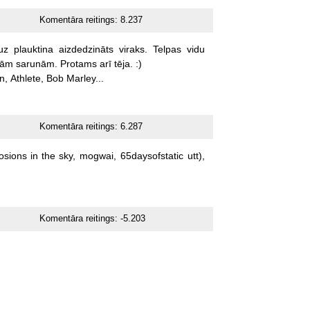
Komentāra reitings:
8.237
uz
plauktina
aizdedzināts
viraks.
Telpas
vidu
vām
sarunām.
Protams
arī
tēja.
:)
n,
Athlete,
Bob
Marley...
Komentāra reitings:
6.287
osions
in
the
sky,
mogwai,
65daysofstatic
utt),
Komentāra reitings:
-5.203