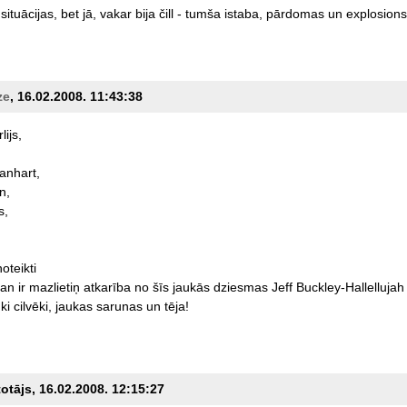
situācijas,
bet
jā,
vakar
bija
čill
-
tumša
istaba,
pārdomas
un
explosions
ze
, 16.02.2008. 11:43:38
lijs,
anhart,
n,
s,
noteikti
an
ir
mazlietiņ
atkarība
no
šīs
jaukās
dziesmas
Jeff
Buckley-Hallellujah
ki
cilvēki,
jaukas
sarunas
un
tēja!
totājs, 16.02.2008. 12:15:27