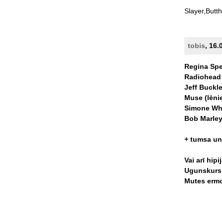
Slayer,Butt
tobis
, 16.
Regina
Spe
Radiohead
Jeff
Buckl
Muse
(lēni
Simone
Wh
Bob
Marle
+
tumsa
un
Vai
arī
hipi
Ugunskurs
Mutes
erm