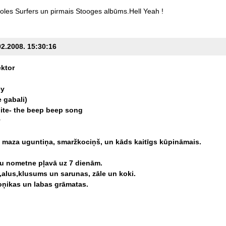
holes
Surfers
un
pirmais
Stooges
albūms.Hell
Yeah
!
02.2008. 15:30:16
ktor
ey
e
gabali)
ite-
the
beep
beep
song
y
maza
uguntiņa,
smaržkociņš,
un
kāds
kaitīgs
kūpināmais.
ju
nometne
pļavā
uz
7
dienām.
,alus,klusums
un
sarunas,
zāle
un
koki.
oņikas
un
labas
grāmatas.