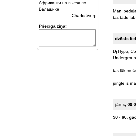
Африканки на выезд по
Балашихе
Mani
pēdēj
CharlesViorp
tas
tādu
lab
Priecīgā ziņa:
dzēsts lie
Dj
Hype,
Co
Underground.
tas
lūk
moč
jungle
is
ma
jānis
, 09.
50
-
60.
ga