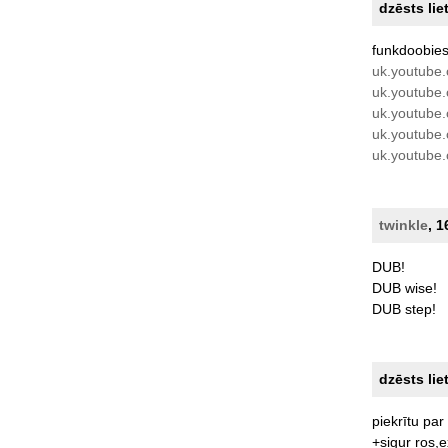
dzēsts lie
funkdoobies
uk.youtube
uk.youtub
uk.youtube
uk.youtube
uk.youtube
twinkle
, 1
DUB!
DUB
wise!
DUB
step!
dzēsts lie
piekrītu
par
+sigur
ros,e