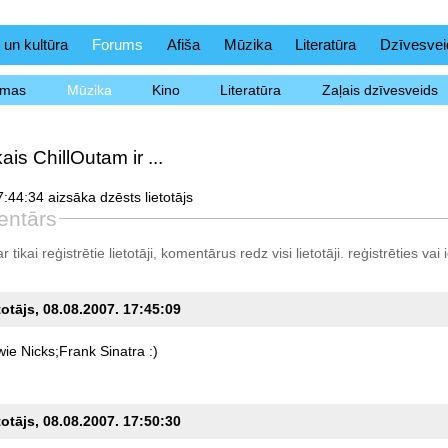
 un kultūra
Forums
Afiša
Mūzika
Literatūra
Dzīvesvei
ēmas
Mūzika
Kino
Literatūra
Zaļais dzīvesveids
ais ChillOutam ir ...
:44:34 aizsāka dzēsts lietotājs
entārs
tikai reģistrētie lietotāji, komentārus redz visi lietotāji.
reģistrēties
vai i
totājs, 08.08.2007. 17:45:09
wie
Nicks;Frank
Sinatra
:)
totājs, 08.08.2007. 17:50:30