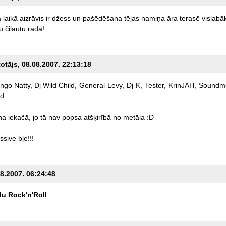
ā
laikā
aizrāvis
ir
džess
un
pašēdēšana
tējas
namiņa
āra
terasē
vislabā
u
čilautu
rada!
totājs, 08.08.2007. 22:13:18
ngo
Natty,
Dj
Wild
Child,
General
Levy,
Dj
K,
Tester,
KrinJAH,
Soundmu
......
na
iekačā,
jo
tā
nav
popsa
atšķirībā
no
metāla
:D
ssive
bļe!!!
08.2007. 06:24:48
du
Rock'n'Roll