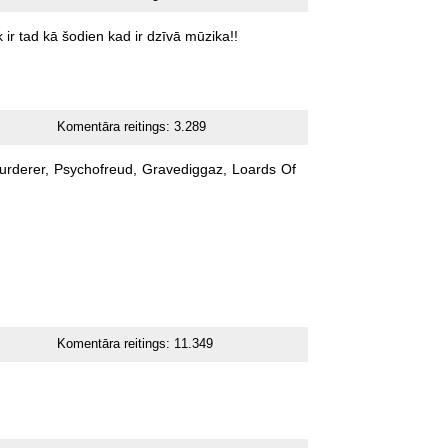
k
ir
tad
kā
šodien
kad
ir
dzīvā
mūzika!!
Komentāra reitings:
3.289
rderer,
Psychofreud,
Gravediggaz,
Loards
Of
Komentāra reitings:
11.349