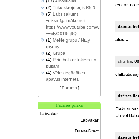
(17)
Autoskolas
es
gan
no
r
(2)
Triku skrejriteņis Rīgā
(5)
Labs sākums
veiksmīgai nākotnei.
dzēsts lie
https://www.youtube.com/watch?
v=elyG6T9uj9Q
alus...
(1)
Meklē grupu / Ищу
группу
(2)
Grupa
(4)
Peintbols ar lokiem un
zhurka
, 0
bultām
(4)
Vēlos iegādāties
chillouta
saj
apavus internetā
[
Forums
]
dzēsts lie
Padalies priekā
Piekrītu
par
Labvakar
Un
vēl
Bob
Labvakar
DuaneGract
dzēsts lie