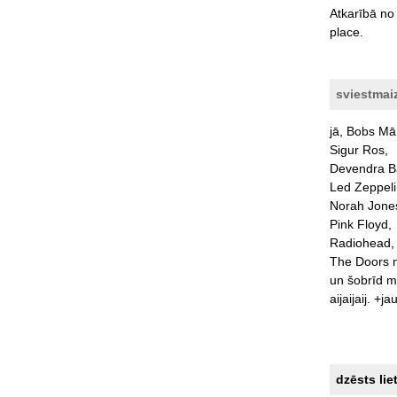
Atkarībā
no
place.
sviestmai
jā,
Bobs
Mār
Sigur
Ros,
Devendra
B
Led
Zeppeli
Norah
Jone
Pink
Floyd,
Radiohead,
The
Doors
un
šobrīd
m
aijaijaij.
+jau
dzēsts lie