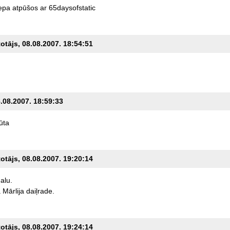
epa
atpūšos
ar
65daysofstatic
totājs, 08.08.2007. 18:54:51
8.08.2007. 18:59:33
ūta
totājs, 08.08.2007. 19:20:14
alu.
a
Mārlija
daiļrade.
totājs, 08.08.2007. 19:24:14