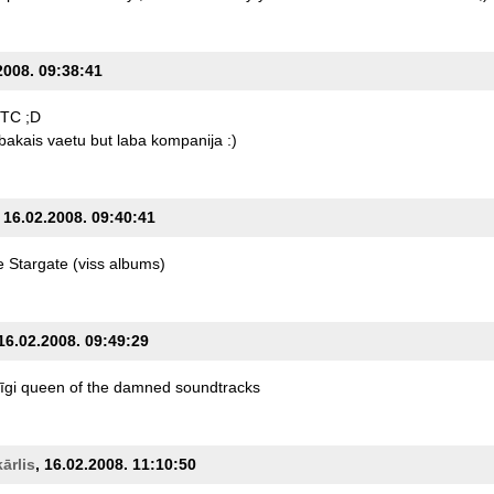
2008. 09:38:41
TC
;D
bakais
vaetu
but
laba
kompanija
:)
, 16.02.2008. 09:40:41
e
Stargate
(viss
albums)
 16.02.2008. 09:49:29
īgi
queen
of
the
damned
soundtracks
kārlis
, 16.02.2008. 11:10:50