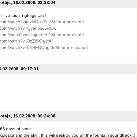
totājs, 16.02.2008. 02:33:04
t
-
vo
tas
ir
rightīgs
čills!
.com/watch?v=LxlhD-rzTqY&feature=related
e.com/watch?v=Qyenosd5wCw
.com/watch?v=fkkujmiFFbY&feature=related
.com/watch?v=BzZ8jiQa1tA
.com/watch?v=5N4FQOogLfc&feature=related
6.02.2008. 09:17:31
totājs, 16.02.2008. 09:24:00
65
days
of
static
xplosions
in
the
sky
,
this
will
destroy
you
un
the
fountain
soundtrack
;)