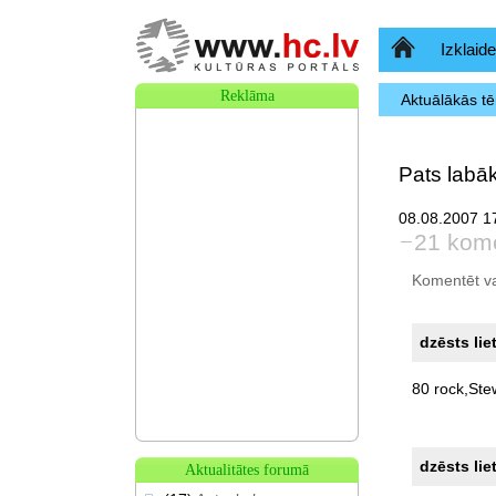
Sākumlapa
Izklaide
Reklāma
Aktuālākās t
Pats labāk
08.08.2007 17
21 kom
Komentēt var 
dzēsts lie
80
rock,Ste
dzēsts lie
Aktualitātes forumā