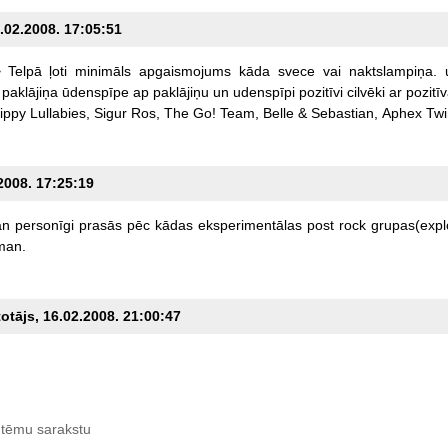
6.02.2008. 17:05:51
>
Telpā
ļoti
minimāls
apgaismojums
kāda
svece
vai
naktslampiņa.
paklājiņa
ūdenspīpe
ap
paklājiņu
un
udenspīpi
pozitīvi
cilvēki
ar
pozitī
ippy
Lullabies,
Sigur
Ros,
The
Go!
Team,
Belle
&
Sebastian,
Aphex
Twi
.2008. 17:25:19
an
personīgi
prasās
pēc
kādas
eksperimentālas
post
rock
grupas(expl
man.
totājs, 16.02.2008. 21:00:47
 tēmu sarakstu