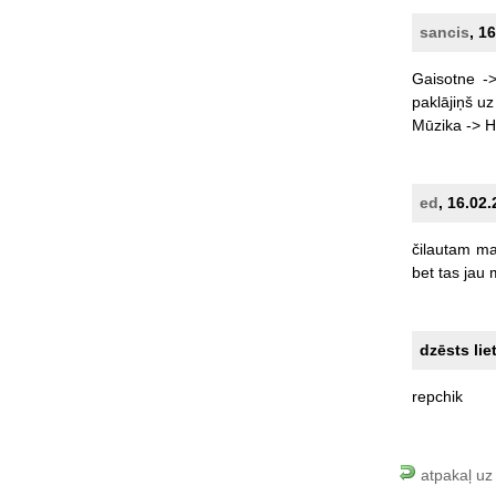
sancis
, 1
Gaisotne
-
paklājiņš
uz
Mūzika
->
H
ed
, 16.02
čilautam
m
bet
tas
jau
dzēsts lie
repchik
atpakaļ uz