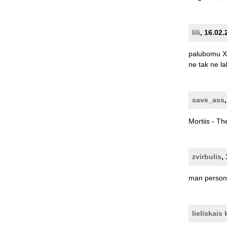
lili
, 16.02.
palubomu
X
ne
tak
ne
la
save_ass
Mortiis
-
Th
zvirbulis
,
man
person
lieliskais 