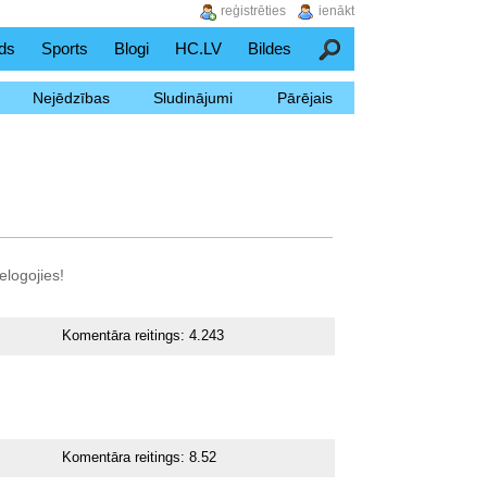
reģistrēties
ienākt
ds
Sports
Blogi
HC.LV
Bildes
Meklēšana
Nejēdzības
Sludinājumi
Pārējais
elogojies!
Komentāra reitings:
4.243
Komentāra reitings:
8.52