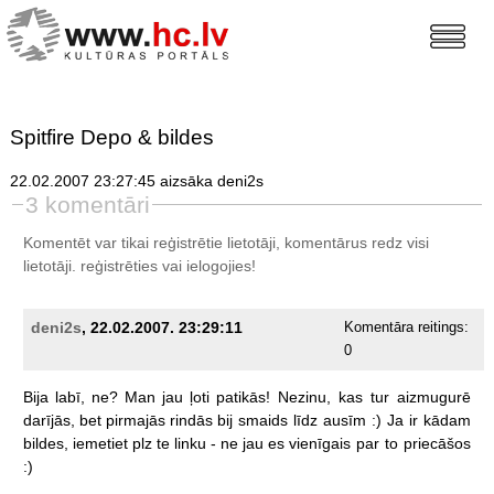
Spitfire Depo & bildes
22.02.2007 23:27:45 aizsāka deni2s
3 komentāri
Komentēt var tikai reģistrētie lietotāji, komentārus redz visi
lietotāji.
reģistrēties
vai ielogojies!
deni2s
, 22.02.2007. 23:29:11
Komentāra reitings:
0
Bija
labī,
ne?
Man
jau
ļoti
patikās!
Nezinu,
kas
tur
aizmugurē
darījās,
bet
pirmajās
rindās
bij
smaids
līdz
ausīm
:)
Ja
ir
kādam
bildes,
iemetiet
plz
te
linku
-
ne
jau
es
vienīgais
par
to
priecāšos
:)