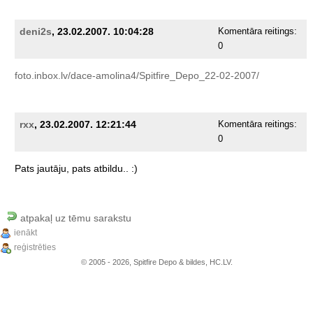
deni2s
, 23.02.2007. 10:04:28
Komentāra reitings:
0
foto.inbox.lv/dace-amolina4/Spitfire_Depo_22-02-2007/
rxx
, 23.02.2007. 12:21:44
Komentāra reitings:
0
Pats
jautāju,
pats
atbildu..
:)
atpakaļ uz tēmu sarakstu
ienākt
reģistrēties
© 2005 - 2026, Spitfire Depo & bildes, HC.LV.