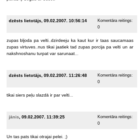
dzēsts lietotājs, 09.02.2007. 10:56:14
Komentāra reitings:
0
zupas
bljoda
pa
velti..dzirdeeju
ka
kaut
kur
ir
taas
saucamaas
zupas
virtuves..nus
tikai
jaatiek
tad
zupas
porcija
pa
velti
un
ar
nakshnoshanu
turpat
var
sarunaat...
dzēsts lietotājs, 09.02.2007. 11:26:48
Komentāra reitings:
0
tikai
siers
peļu
slazdā
ir
par
velti...
jānis
, 09.02.2007. 11:39:25
Komentāra reitings:
0
Un
tas
pats
tikai
otrajai
pelei.
;)