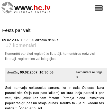
Fests par velti
09.02.2007 10:29:20 aizsāka deni2s
17 komentāri
Komentēt var tikai reģistrētie lietotāji, komentārus redz visi
lietotāji.
reģistrēties
vai ielogojies!
deni2s
, 09.02.2007. 10:30:56
Komentāra reitings:
0
Šod
tramvajā
noklausījos
sarunu,
ka
ir
tāds
Ozfests,
kuru
parasti
rīko
Ozijs
(tas
pats
laikam)
un
kurā
ieeja
parasti
ir
par
velti,
tikai
jātiek
līdz
tam
festam.
Pirmajā
dienā
uzstājoties
populāras
grupas
un
otrajā
jaunās.
Kautkā
tā
-
ja
nu
kādam
tas
palīdz
:)
Šogad
ar
būšot.