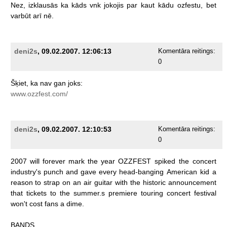
Nez,
izklausās
ka
kāds
vnk
jokojis
par
kaut
kādu
ozfestu,
bet
varbūt
arī
nē.
deni2s
, 09.02.2007. 12:06:13
Komentāra reitings:
0
Šķiet,
ka
nav
gan
joks:
www.ozzfest.com/
deni2s
, 09.02.2007. 12:10:53
Komentāra reitings:
0
2007
will
forever
mark
the
year
OZZFEST
spiked
the
concert
industry's
punch
and
gave
every
head-banging
American
kid
a
reason
to
strap
on
an
air
guitar
with
the
historic
announcement
that
tickets
to
the
summer.s
premiere
touring
concert
festival
won't
cost
fans
a
dime.
BANDS