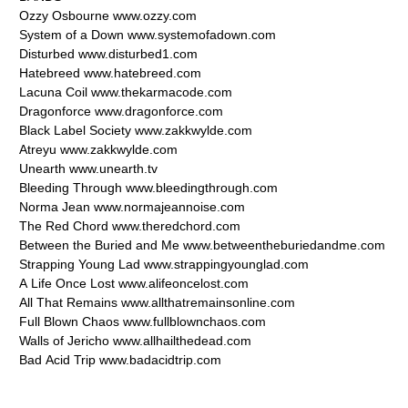
Ozzy
Osbourne
www.ozzy.com
System
of
a
Down
www.systemofadown.com
Disturbed
www.disturbed1.com
Hatebreed
www.hatebreed.com
Lacuna
Coil
www.thekarmacode.com
Dragonforce
www.dragonforce.com
Black
Label
Society
www.zakkwylde.com
Atreyu
www.zakkwylde.com
Unearth
www.unearth.tv
Bleeding
Through
www.bleedingthrough.com
Norma
Jean
www.normajeannoise.com
The
Red
Chord
www.theredchord.com
Between
the
Buried
and
Me
www.betweentheburiedandme.com
Strapping
Young
Lad
www.strappingyounglad.com
A
Life
Once
Lost
www.alifeoncelost.com
All
That
Remains
www.allthatremainsonline.com
Full
Blown
Chaos
www.fullblownchaos.com
Walls
of
Jericho
www.allhailthedead.com
Bad
Acid
Trip
www.badacidtrip.com