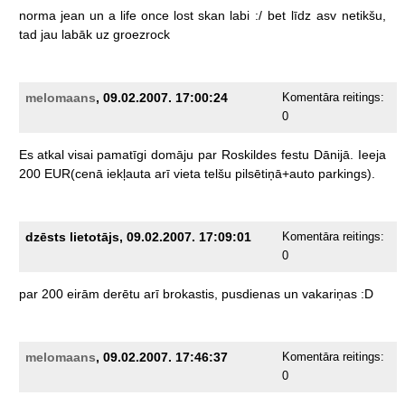
norma
jean
un
a
life
once
lost
skan
labi
:/
bet
līdz
asv
netikšu,
tad
jau
labāk
uz
groezrock
melomaans
, 09.02.2007. 17:00:24
Komentāra reitings:
0
Es
atkal
visai
pamatīgi
domāju
par
Roskildes
festu
Dānijā.
Ieeja
200
EUR(cenā
iekļauta
arī
vieta
telšu
pilsētiņā+auto
parkings).
dzēsts lietotājs, 09.02.2007. 17:09:01
Komentāra reitings:
0
par
200
eirām
derētu
arī
brokastis,
pusdienas
un
vakariņas
:D
melomaans
, 09.02.2007. 17:46:37
Komentāra reitings:
0