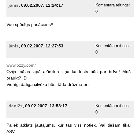
jānis
, 09.02.2007. 12:24:17
Komentāra reitings:
0
Vou
spēcīgs
pasāciens!!
jānis
, 09.02.2007. 12:27:53
Komentāra reitings:
0
www.ozzy.com/
Ozija
mājas
lapā
ar'ielikta
ziņa
ka
fests
būs
par
brīvu!
Moš
braukt?
:D
Vienīgi
dafiga
cilvēku
būs,
tāda
drūzma
brr.
deni2s
, 09.02.2007. 13:53:17
Komentāra reitings:
0
Paliek
atklāts
jautājums,
kur
tas
viss
notiek.
Vai
tiešām
tikai
ASV...