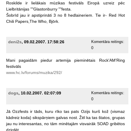
Roskilde
ir
lielākais
mūzikas
festivāls
Eiropā
uzreiz
pēc
Lielbritānijas
""Glastonburry
""festa.
Šobrīd
jau
ir
apstiprināti
3
no
8
hedlaineriem.
Tie
ir-
Red
Hot
Chili
Papers,The
Who,
Bjōrk.
deni2s
, 09.02.2007. 17:58:26
Komentāra reitings:
0
Mani
pagaidām
piedur
artemija
pieminētais
Rock'AM'Ring
festivāls
www.hc.lv/forums/muzika/292/
dogs
, 10.02.2007. 02:07:09
Komentāra reitings:
0
Jā
Ozzfests
ir
tāds,
kuru
rīko
tas
pats
Ozijs
kurš
kož
(vismaz
kādreiz
koda)
sikspārņiem
galvas
nost.
Žēl
ka
tas
štatos,
grupas
jau
nu
interesantas,
no
tām
minētajām
visvairāk
SOAD
gribētos
dzirdēt.