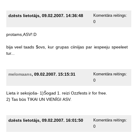
dzēsts lietotājs, 09.02.2007. 14:36:48
Komentāra reitings:
0
protams,ASV!:D
bija
veel
taads
$ovs,
kur
grupas
ciiniijas
par
iespeeju
speeleet
tur...
melomaans
, 09.02.2007. 15:15:31
Komentāra reitings:
0
Lieta
ir
sekojoša-
1)Šogad
1.
reizi
Ozzfests
ir
for
free.
2)
Tas
būs
TIKAI
UN
VIENĪGI
ASV.
dzēsts lietotājs, 09.02.2007. 16:01:50
Komentāra reitings:
0