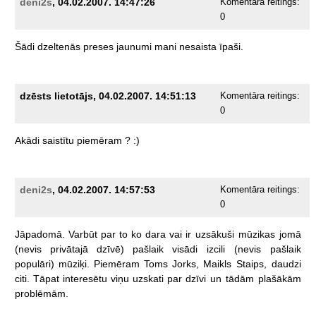
deni2s
, 04.02.2007. 14:47:26
Komentāra reitings:
0
Šādi
dzeltenās
preses
jaunumi
mani
nesaista
īpaši.
dzēsts lietotājs, 04.02.2007. 14:51:13
Komentāra reitings:
0
Akādi
saistītu
piemēram
?
:)
deni2s
, 04.02.2007. 14:57:53
Komentāra reitings:
0
Jāpadomā.
Varbūt
par
to
ko
dara
vai
ir
uzsākuši
mūzikas
jomā
(nevis
privātajā
dzīvē)
pašlaik
visādi
izcili
(nevis
pašlaik
populāri)
mūziķi.
Piemēram
Toms
Jorks,
Maikls
Staips,
daudzi
citi.
Tāpat
interesētu
viņu
uzskati
par
dzīvi
un
tādām
plašākām
problēmām.