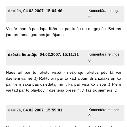
deni2s
, 04.02.2007. 15:04:46
Komentāra reitings:
0
Vispār
man
tā
pati
lapa
likās
bik
par
košu
un
mirgojošu.
Bet
tas
jau,
protams,
gaumes
jautājums.
dzēsts lietotājs, 04.02.2007. 15:11:31
Komentāra reitings:
0
Nues
arī
par
to
rakstu
vispā
-
nešķiroju
rakstus
pēc
tā
vai
dzelteni
vai
nē
:))
Raktu
arī
par
to
kād
albūm
drīz
iznāks
un
ko
par
tiem
saka
paš
dziedātāji
nu
it
kā
par
visu
ko
vispā
:)
Piem
vai
tad
par
to
playboy
ir
dzeltenā
prese
?
:D
Tas
tik
piemērs
:D
deni2s
, 04.02.2007. 15:59:01
Komentāra reitings:
0