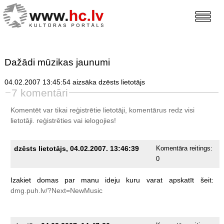
Dažādi mūzikas jaunumi
04.02.2007 13:45:54 aizsāka dzēsts lietotājs
7 komentāri
Komentēt var tikai reģistrētie lietotāji, komentārus redz visi
lietotāji.
reģistrēties
vai ielogojies!
dzēsts lietotājs, 04.02.2007. 13:46:39
Komentāra reitings:
0
Izakiet
domas
par
manu
ideju
kuru
varat
apskatīt
šeit:
dmg.puh.lv/?Next=NewMusic