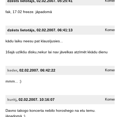
dzēsts lietotājs, 02.02.2007. 05:25:41
Komentā
fak,
17.02
freeze.
jāpadomā
dzēsts lietotājs, 02.02.2007. 06:41:13
Komentā
kādu
laiku
neesu
pat
klausījusies...
16ajā
uzlikšu
disku,nekur
lai
nav
jāvelkas
atzīmēt
kkādu
dienu
keder
, 02.02.2007. 06:42:22
Komentā
mmm...
:)
kuritj
, 02.02.2007. 10:16:07
Komentā
Davno
takogo
koncerta
nebilo
horoshego
na
etu
temu.
jāpadomā
;)