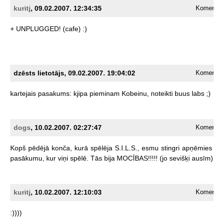
kuritj
, 09.02.2007. 12:34:35
Komentā
+
UNPLUGGED!
(cafe)
:)
dzēsts lietotājs, 09.02.2007. 19:04:02
Komentā
kartejais
pasakums:
kjipa
pieminam
Kobeinu,
noteikti
buus
labs
;)
dogs
, 10.02.2007. 02:27:47
Komentā
Kopš
pēdējā
konča,
kurā
spēlēja
S.I.L.S.,
esmu
stingri
apņēmies
pasākumu,
kur
viņi
spēlē.
Tās
bija
MOCĪBAS!!!!!
(jo
sevišķi
ausīm)
kuritj
, 10.02.2007. 12:10:03
Komentā
:))))