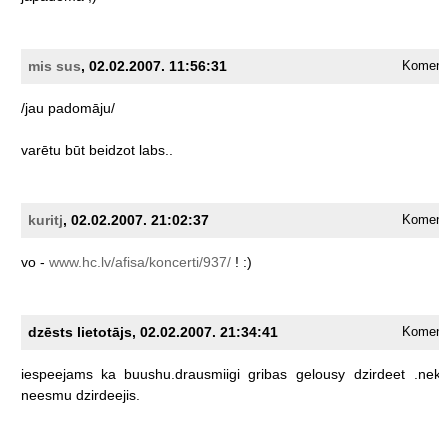
mis sus
, 02.02.2007. 11:56:31
Komentā
/jau
padomāju/
varētu
būt
beidzot
labs..
kuritj
, 02.02.2007. 21:02:37
Komentā
vo
-
www.hc.lv/afisa/koncerti/937/
!
:)
dzēsts lietotājs, 02.02.2007. 21:34:41
Komentā
iespeejams
ka
buushu.drausmiigi
gribas
gelousy
dzirdeet
.nek
neesmu
dzirdeejis.