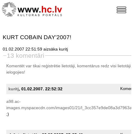
KURT COBAIN DAY'2007!
01.02.2007 22:51:59 aizsāka kuritj
13 komentāri
Komentēt var tikai reģistrētie lietotāji, komentārus redz visi lietotāji.
ielogojies!
kuritj
, 01.02.2007. 22:52:32
Komentā
a98.ac-
images.myspacecdn.com/images01/21/l_3cc357e9de08a3d7963a0
;)