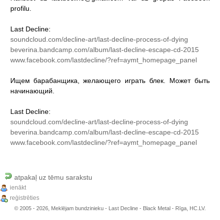
profilu.
Last
Decline:
soundcloud.com/decline-art/last-decline-process-of-dying
beverina.bandcamp.com/album/last-decline-escape-cd-2015
www.facebook.com/lastdecline/?ref=aymt_homepage_panel
Ищем
барабанщика,
желающего
играть
блек.
Может
быть
начинающий.
Last
Decline:
soundcloud.com/decline-art/last-decline-process-of-dying
beverina.bandcamp.com/album/last-decline-escape-cd-2015
www.facebook.com/lastdecline/?ref=aymt_homepage_panel
atpakaļ uz tēmu sarakstu
ienākt
reģistrēties
© 2005 - 2026, Meklējam bundzinieku - Last Decline - Black Metal - Rīga, HC.LV.