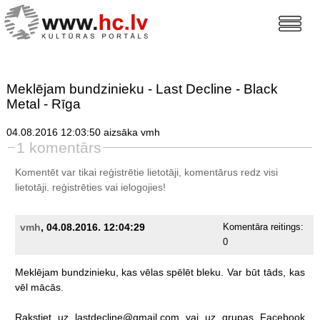
Meklējam bundzinieku - Last Decline - Black
Metal - Rīga
04.08.2016 12:03:50 aizsāka vmh
1 komentārs
Komentēt var tikai reģistrētie lietotāji, komentārus redz visi
lietotāji.
reģistrēties
vai ielogojies!
vmh
, 04.08.2016. 12:04:29
Komentāra reitings:
0
Meklējam
bundzinieku,
kas
vēlas
spēlēt
bleku.
Var
būt
tāds,
kas
vēl
mācās.
Rakstiet
uz
lastdecline@gmail.com
vai
uz
grupas
Facebook