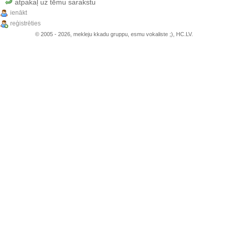
atpakaļ uz tēmu sarakstu
ienākt
reģistrēties
© 2005 - 2026, mekleju kkadu gruppu, esmu vokaliste ;), HC.LV.