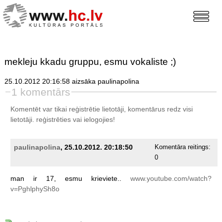
mekleju kkadu gruppu, esmu vokaliste ;)
25.10.2012 20:16:58 aizsāka paulinapolina
1 komentārs
Komentēt var tikai reģistrētie lietotāji, komentārus redz visi
lietotāji.
reģistrēties
vai ielogojies!
paulinapolina
, 25.10.2012. 20:18:50
Komentāra reitings:
0
man
ir
17,
esmu
krieviete..
www.youtube.com/watch?
v=PghlphySh8o