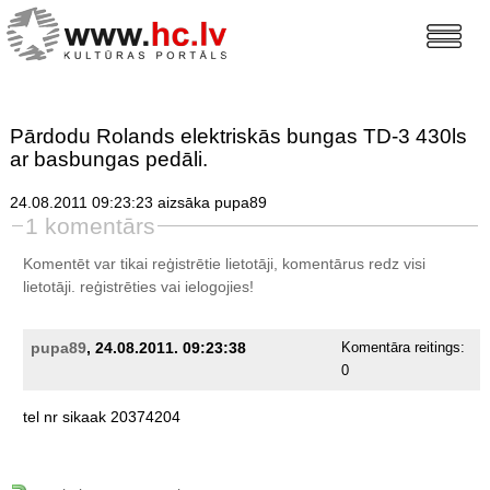
Pārdodu Rolands elektriskās bungas TD-3 430ls
ar basbungas pedāli.
24.08.2011 09:23:23 aizsāka pupa89
1 komentārs
Komentēt var tikai reģistrētie lietotāji, komentārus redz visi
lietotāji.
reģistrēties
vai ielogojies!
pupa89
, 24.08.2011. 09:23:38
Komentāra reitings:
0
tel
nr
sikaak
20374204