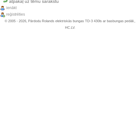
atpakaļ uz tēmu sarakstu
ienākt
reģistrēties
© 2005 - 2026, Pārdodu Rolands elektriskās bungas TD-3 430ls ar basbungas pedāli.,
HC.LV.