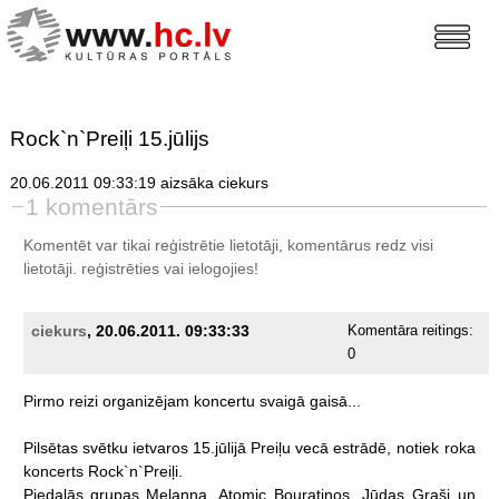
Rock`n`Preiļi 15.jūlijs
20.06.2011 09:33:19 aizsāka ciekurs
1 komentārs
Komentēt var tikai reģistrētie lietotāji, komentārus redz visi
lietotāji.
reģistrēties
vai ielogojies!
ciekurs
, 20.06.2011. 09:33:33
Komentāra reitings:
0
Pirmo
reizi
organizējam
koncertu
svaigā
gaisā...
Pilsētas
svētku
ietvaros
15.jūlijā
Preiļu
vecā
estrādē,
notiek
roka
koncerts
Rock`n`Preiļi.
Piedalās
grupas
Melanna,
Atomic
Bouratinos,
Jūdas
Graši
un