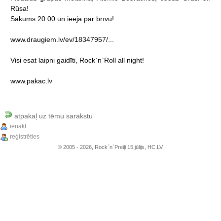
Rūsa!
Sākums
20.00
un
ieeja
par
brīvu!
www.draugiem.lv/ev/18347957/...
Visi
esat
laipni
gaidīti,
Rock`n`Roll
all
night!
www.pakac.lv
atpakaļ uz tēmu sarakstu
ienākt
reģistrēties
© 2005 - 2026, Rock`n`Preiļi 15.jūlijs, HC.LV.