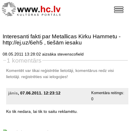
Interesanti fakti par Metallicas Kirku Hammetu -
http://ej.uz/6eh5 , tiešām iesaku
08.05.2011 13:28:02 aizsāka stevenscofield
1 komentārs
Komentēt var tikai reģistrētie lietotāji, komentārus redz visi
lietotāji.
reģistrēties
vai ielogojies!
jānis
, 07.06.2011. 12:23:12
Komentāra reitings:
0
Ko
tik
nedara,
lai
tik
to
saitu
reklamētu.