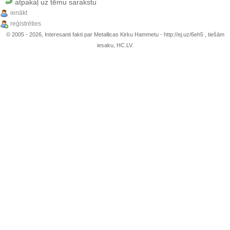
atpakaļ uz tēmu sarakstu
ienākt
reģistrēties
© 2005 - 2026, Interesanti fakti par Metallicas Kirku Hammetu - http://ej.uz/6eh5 , tiešām
iesaku, HC.LV.