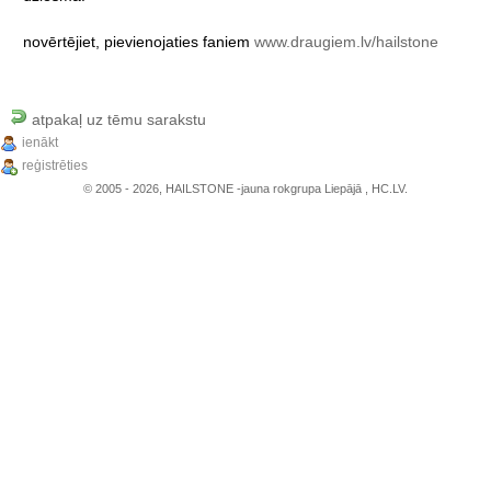
novērtējiet,
pievienojaties
faniem
www.draugiem.lv/hailstone
atpakaļ uz tēmu sarakstu
ienākt
reģistrēties
© 2005 - 2026, HAILSTONE -jauna rokgrupa Liepājā , HC.LV.