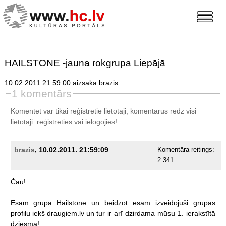
HAILSTONE -jauna rokgrupa Liepājā
10.02.2011 21:59:00 aizsāka brazis
1 komentārs
Komentēt var tikai reģistrētie lietotāji, komentārus redz visi
lietotāji.
reģistrēties
vai ielogojies!
brazis
, 10.02.2011. 21:59:09
Komentāra reitings:
2.341
Čau!
Esam
grupa
Hailstone
un
beidzot
esam
izveidojuši
grupas
profilu
iekš
draugiem.lv
un
tur
ir
arī
dzirdama
mūsu
1.
ierakstītā
dziesma!