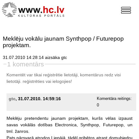
Meklēju vokālu jaunam Synthpop / Futurepop
projektam.
31.07.2010 14:28:14 aizsāka gtc
1 komentārs
Komentēt var tikai reģistrētie lietotāji, komentārus redz visi
lietotāji.
reģistrēties
vai ielogojies!
gtc
, 31.07.2010. 14:59:16
Komentāra reitings:
0
Meklēju
pretendentu
jaunam
projektam,
kuršs
vēlas
izpaust
savas
vokālās
dotības
Electronica,
Synthpop,
Futurepop,
un
tml.
žanros.
Pats
pārsvarā
atrodos
Liepājā,
tādēļ
gribētos
atrast
domubiedru