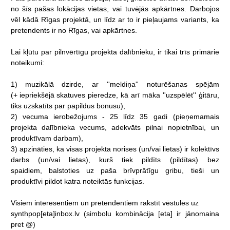
no
šīs
pašas
lokācijas
vietas,
vai
tuvējās
apkārtnes.
Darbojos
vēl
kādā
Rīgas
projektā,
un
līdz
ar
to
ir
pieļaujams
variants,
ka
pretendents
ir
no
Rīgas,
vai
apkārtnes.
Lai
kļūtu
par
pilnvērtīgu
projekta
dalībnieku,
ir
tikai trīs
primārie
noteikumi:
1)
muzikālā
dzirde,
ar
''meldiņa''
noturēšanas
spējām
(+ iepriekšējā
skatuves
pieredze,
kā
arī
māka
''uzspēlēt''
ģitāru,
tiks
uzskatīts
par
papildus
bonusu),
2)
vecuma
ierobežojums
-
25
līdz
35
gadi
(pieņemamais
projekta
dalībnieka
vecums,
adekvāts
pilnai
nopietnībai,
un
produktīvam
darbam),
3)
apzināties,
ka
visas
projekta norises
(un/vai
lietas)
ir
kolektīvs
darbs
(un/vai
lietas),
kurš
tiek
pildīts
(pildītas)
bez
spaidiem, balstoties
uz paša
brīvprātīgu
gribu,
tieši
un
produktīvi
pildot
katra
noteiktās
funkcijas.
Visiem
interesentiem
un
pretendentiem
rakstīt
vēstules
uz
synthpop[eta]inbox.lv
(simbolu
kombinācija
[eta]
ir
jānomaina
pret
@)