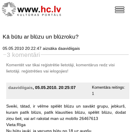
Kā būtu ar blūzu un blūzroku?
05.05.2010 20:22:47 aizsāka daavidiigais
3 komentāri
Komentēt var tikai reģistrētie lietotāji, komentārus redz visi
lietotāji.
reģistrēties
vai ielogojies!
daavidiigais
, 05.05.2010. 20:25:07
Komentāra reitings:
1
Sveiki,
tātad,
ir
vēlme
spēlēt
blūzu
un
savākt
grupu,
jebkurš,
kuram
patīk
blūzs,
patīk
klausīties
blūzu,
spēlēt
blūzu,
dodat
ziņu
šeit,
vai
arī
rakstat
man
uz
mobīlo
26467613
Vieta:Rīga
Nu
būtu
jauki,
ja
vecums
būtu
no
18
uz
augšu