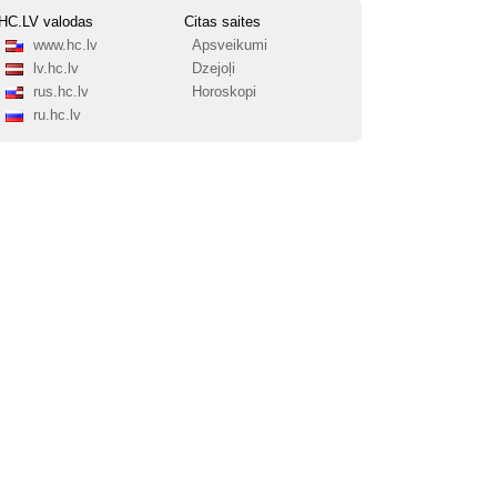
HC.LV valodas
Citas saites
www.hc.lv
Apsveikumi
lv.hc.lv
Dzejoļi
rus.hc.lv
Horoskopi
ru.hc.lv