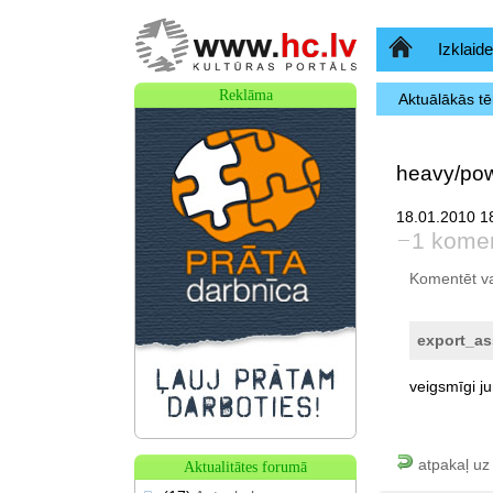
Sākumlapa
Izklaide
Reklāma
Aktuālākās t
heavy/pow
18.01.2010 1
1 kome
Komentēt var 
export_as
veigsmīgi
j
atpakaļ uz
Aktualitātes forumā