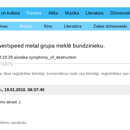
 un kultūra
Forums
Afiša
Mūzika
Literatūra
Dzīvesvei
ēmas
Mūzika
Kino
Literatūra
Zaļais dzīvesveids
er/speed metal grupa meklē bundzinieku.
8:19:29 aizsāka symphony_of_destruction
ntārs
tikai reģistrētie lietotāji, komentārus redz visi lietotāji.
reģistrēties
vai i
s
, 19.01.2010. 08:37:40
ums
atrast
:)
 tēmu sarakstu