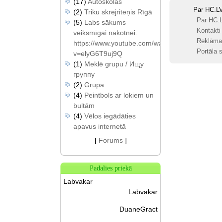
(17)
Autoskolas
Par HC.L
(2)
Triku skrejriteņis Rīgā
Par HC.
(5)
Labs sākums
Kontakti
veiksmīgai nākotnei.
Reklāma
https://www.youtube.com/watch?
Portāla s
v=elyG6T9uj9Q
(1)
Meklē grupu / Ищу
группу
(2)
Grupa
(4)
Peintbols ar lokiem un
bultām
(4)
Vēlos iegādāties
apavus internetā
[
Forums
]
Padalies priekā
Labvakar
Labvakar
DuaneGract