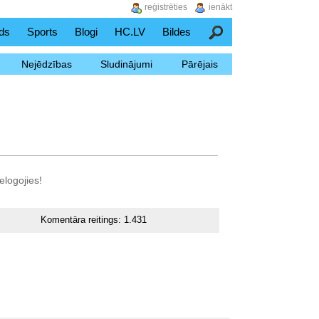
reģistrēties
ienākt
ds
Sports
Blogi
HC.LV
Bildes
Meklēšana
Nejēdzības
Sludinājumi
Pārējais
elogojies!
Komentāra reitings:
1.431