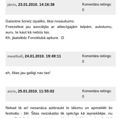
jānis
, 23.01.2010. 14:16:38
Komentāra reitings:
0
Gaisotne
šoreiz
izpaliks,
tikai
nosaukums.
Freezefest
jau
asociējās
ar
attiecīgajām
telpām,
aukstumu,
auru,
te
kaut
kā
nebūs
tas.
Kh,
jāatslēdz
Fonoklubā
apkure.
:D
meatball
, 24.01.2010. 19:49:11
Komentāra reitings:
0
eh,
šitas
jau
galiigi
nav
tas!
aicis
, 25.01.2010. 11:55:02
Komentāra reitings:
0
Nekad
tā
arī
nesanāca
aizbraukt
to
tālumu
un
apmeklēt
šo
festivālu
-
žēl.
Šitas
neizskatās
tik
spēcīgs
kā
iepriekšējie,
nu