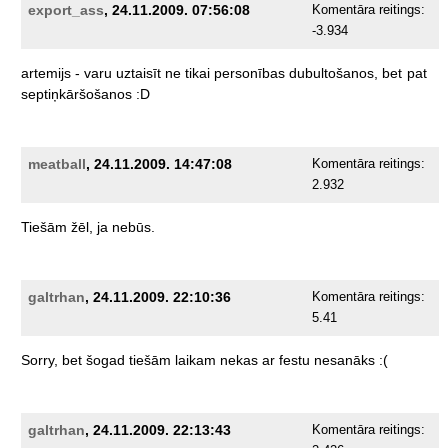
export_ass
, 24.11.2009. 07:56:08
Komentāra reitings:
-3.934
artemijs
-
varu
uztaisīt
ne
tikai
personības
dubultošanos,
bet
pat
septiņkāršošanos
:D
meatball
, 24.11.2009. 14:47:08
Komentāra reitings:
2.932
Tiešām
žēl,
ja
nebūs.
galtrhan
, 24.11.2009. 22:10:36
Komentāra reitings:
5.41
Sorry,
bet
šogad
tiešām
laikam
nekas
ar
festu
nesanāks
:(
galtrhan
, 24.11.2009. 22:13:43
Komentāra reitings: