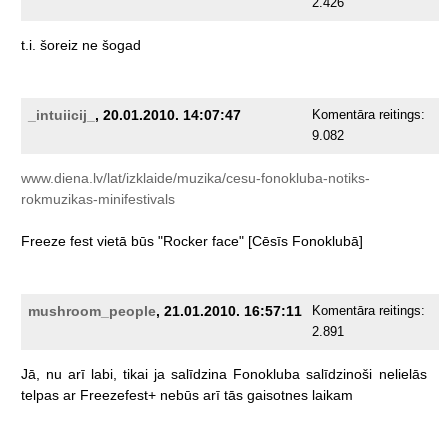
2.426
t.i.
šoreiz
ne
šogad
_intuiicij_
, 20.01.2010. 14:07:47
Komentāra reitings:
9.082
www.diena.lv/lat/izklaide/muzika/cesu-fonokluba-notiks-
rokmuzikas-minifestivals
Freeze
fest
vietā
būs
"Rocker
face"
[Cēsīs
Fonoklubā]
mushroom_people
, 21.01.2010. 16:57:11
Komentāra reitings:
2.891
Jā,
nu
arī
labi,
tikai
ja
salīdzina
Fonokluba
salīdzinoši
nelielās
telpas
ar
Freezefest+
nebūs
arī
tās
gaisotnes
laikam