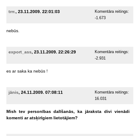
trrr.
, 23.11.2009. 22:01:03
Komentāra reitings:
-1.673
nebūs.
export_ass
, 23.11.2009. 22:26:29
Komentāra reitings:
-2.931
es
ar
saka
ka
nebūs
!
jānis
, 24.11.2009. 07:08:11
Komentāra reitings:
16.031
Mish
tev
personības
dalīšanās,
ka
jāraksta
divi
vienādi
komenti
ar
atsķirīgiem
lietotājiem?