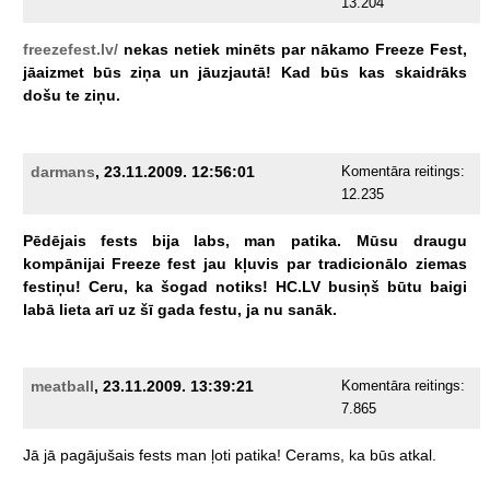
13.204
freezefest.lv/
nekas
netiek
minēts
par
nākamo
Freeze
Fest,
jāaizmet
būs
ziņa
un
jāuzjautā!
Kad
būs
kas
skaidrāks
došu
te
ziņu.
darmans
, 23.11.2009. 12:56:01
Komentāra reitings:
12.235
Pēdējais
fests
bija
labs,
man
patika.
Mūsu
draugu
kompānijai
Freeze
fest
jau
kļuvis
par
tradicionālo
ziemas
festiņu!
Ceru,
ka
šogad
notiks!
HC.LV
busiņš
būtu
baigi
labā
lieta
arī
uz
šī
gada
festu,
ja
nu
sanāk.
meatball
, 23.11.2009. 13:39:21
Komentāra reitings:
7.865
Jā
jā
pagājušais
fests
man
ļoti
patika!
Cerams,
ka
būs
atkal.