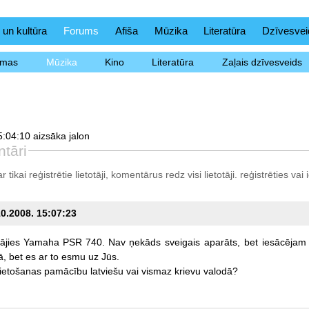
 un kultūra
Forums
Afiša
Mūzika
Literatūra
Dzīvesvei
ēmas
Mūzika
Kino
Literatūra
Zaļais dzīvesveids
:04:10 aizsāka jalon
tāri
tikai reģistrētie lietotāji, komentārus redz visi lietotāji.
reģistrēties
vai i
10.2008. 15:07:23
ājies
Yamaha
PSR
740.
Nav
ņekāds
sveigais
aparāts,
bet
iesācējam
ā,
bet
es
ar
to
esmu
uz
Jūs.
lietošanas
pamācību
latviešu
vai
vismaz
krievu
valodā?