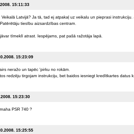
.2008. 15:11:33
?
Veikalā
Latvijā?
Ja
tā,
tad
ej
atpakaļ
uz
veikalu
un
pieprasi
instrukciju.
Patērētāju
tiesību
aizsardzības
centram.
jāvar
tīmeklī
atrast.
Iespējams,
pat
pašā
ražotāja
lapā.
10.2008. 15:23:09
airs
neražo
un
tapēc
'pirku
no
rokām.
tos
redzēju
tirgojam
instrukciju,
bet
baidos
iesniegt
kredītkartes
datus
k
0.2008. 15:23:30
maha
PSR
740
?
10.2008. 15:25:55