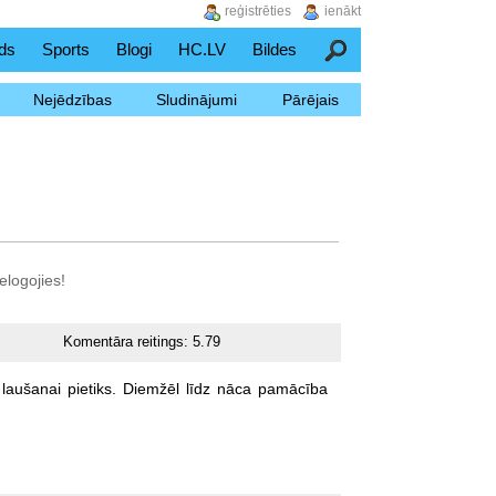
reģistrēties
ienākt
ds
Sports
Blogi
HC.LV
Bildes
Meklēšana
Nejēdzības
Sludinājumi
Pārējais
elogojies!
Komentāra reitings:
5.79
laušanai
pietiks.
Diemžēl
līdz
nāca
pamācība