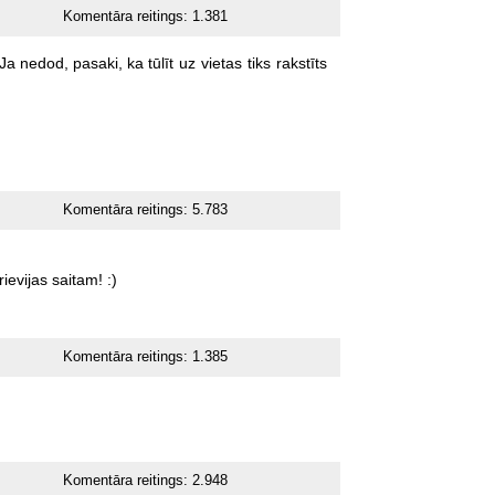
Komentāra reitings:
1.381
Ja
nedod,
pasaki,
ka
tūlīt
uz
vietas
tiks
rakstīts
Komentāra reitings:
5.783
rievijas
saitam!
:)
Komentāra reitings:
1.385
Komentāra reitings:
2.948