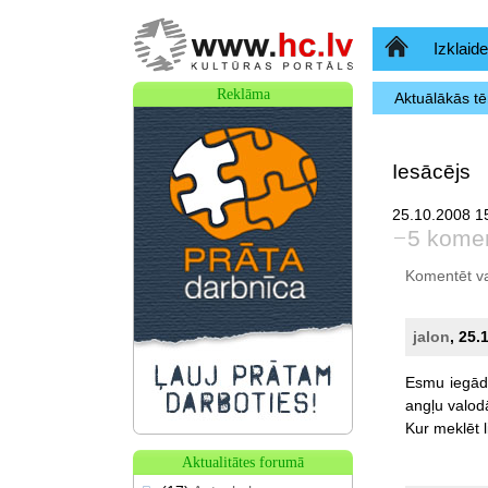
Sākumlapa
Izklaide
Reklāma
Aktuālākās t
Iesācējs
25.10.2008 15
5 komen
Komentēt var 
jalon
, 25.
Esmu
iegād
angļu
valod
Kur
meklēt
Aktualitātes forumā