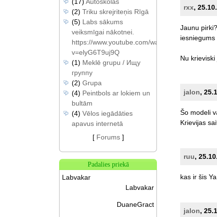
(17)
Autoskolas
rxx
, 25.10
(2)
Triku skrejriteņis Rīgā
(5)
Labs sākums
Jaunu
pirki
veiksmīgai nākotnei.
iesniegums
https://www.youtube.com/watch?
v=elyG6T9uj9Q
Nu
krieviski
(1)
Meklē grupu / Ищу
группу
(2)
Grupa
jalon
, 25.
(4)
Peintbols ar lokiem un
bultām
Šo
modeli
v
(4)
Vēlos iegādāties
Krievijas
sai
apavus internetā
[
Forums
]
ruu
, 25.1
Padalies priekā
kas
ir
šis
Ya
Labvakar
Labvakar
DuaneGract
jalon
, 25.