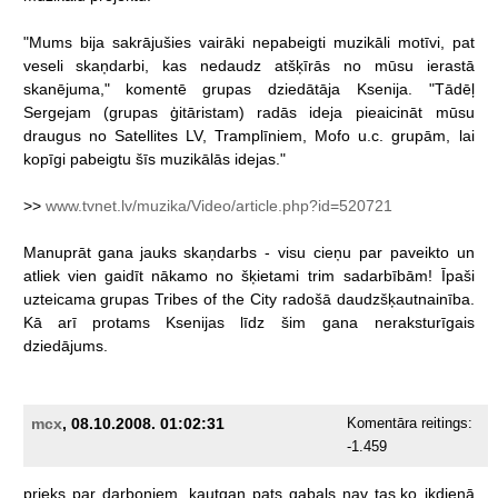
"Mums
bija
sakrājušies
vairāki
nepabeigti
muzikāli
motīvi,
pat
veseli
skaņdarbi,
kas
nedaudz
atšķīrās
no
mūsu
ierastā
skanējuma,"
komentē
grupas
dziedātāja
Ksenija.
"Tādēļ
Sergejam
(grupas
ģitāristam)
radās
ideja
pieaicināt
mūsu
draugus
no
Satellites
LV,
Tramplīniem,
Mofo
u.c.
grupām,
lai
kopīgi
pabeigtu
šīs
muzikālās
idejas."
>>
www.tvnet.lv/muzika/Video/article.php?id=520721
Manuprāt
gana
jauks
skaņdarbs
-
visu
cieņu
par
paveikto
un
atliek
vien
gaidīt
nākamo
no
šķietami
trim
sadarbībām!
Īpaši
uzteicama
grupas
Tribes
of
the
City
radošā
daudzšķautnainība.
Kā
arī
protams
Ksenijas
līdz
šim
gana
neraksturīgais
dziedājums.
mcx
, 08.10.2008. 01:02:31
Komentāra reitings:
-1.459
prieks
par
darboņiem,
kautgan
pats
gabals
nav
tas,ko
ikdienā