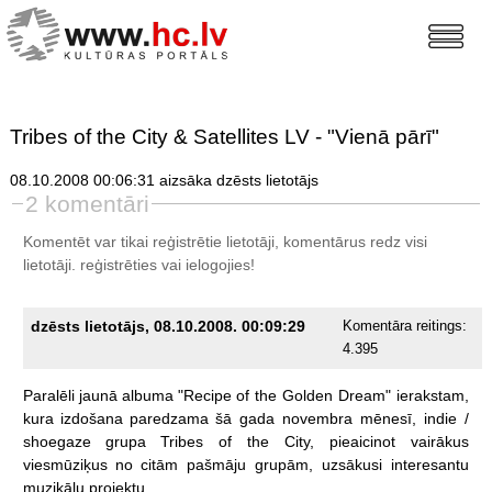
Tribes of the City & Satellites LV - "Vienā pārī"
08.10.2008 00:06:31 aizsāka dzēsts lietotājs
2 komentāri
Komentēt var tikai reģistrētie lietotāji, komentārus redz visi
lietotāji.
reģistrēties
vai ielogojies!
dzēsts lietotājs, 08.10.2008. 00:09:29
Komentāra reitings:
4.395
Paralēli
jaunā
albuma
"Recipe
of
the
Golden
Dream"
ierakstam,
kura
izdošana
paredzama
šā
gada
novembra
mēnesī,
indie
/
shoegaze
grupa
Tribes
of
the
City,
pieaicinot
vairākus
viesmūziķus
no
citām
pašmāju
grupām,
uzsākusi
interesantu
muzikālu
projektu.