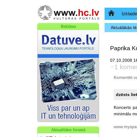
Sākumlapa
Izklaide
Reklāma
Aktuālākās t
Paprika Ko
07.10.2008 16
1 kome
Komentēt var 
dzēsts lie
Koncerts
p
minimālu
mu
www.myspac
Aktualitātes forumā