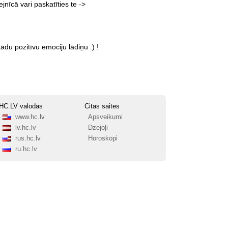
ejnīcā
vari
paskatīties
te
->
kādu
pozitīvu
emociju
lādiņu
:)
!
HC.LV valodas
Citas saites
www.hc.lv
Apsveikumi
lv.hc.lv
Dzejoļi
rus.hc.lv
Horoskopi
ru.hc.lv