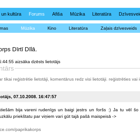
 un kultūra
Forums
Afiša
Mūzika
Literatūra
Dzīvesvei
ēmas
Mūzika
Kino
Literatūra
Zaļais dzīvesveids
rps Dīrtī Dīlā.
:44:55 aizsāka dzēsts lietotājs
ntārs
tikai reģistrētie lietotāji, komentārus redz visi lietotāji.
reģistrēties
vai i
totājs, 07.10.2008. 16:47:57
atiešām
bija
vareni
rudenīgs
un
baigi
jestrs
un
foršs
:)
Ja
tu
vēl
šo
zkālu
priekštatu
par
viņiem
vari
gūt
tajā
pašā
maispeisā
->
e.com/paprikakorps