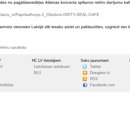
ldes
no
pagāšāsnedēļas
4dienas
koncerta
spīķeros
netīro
darījumu
kaf
lv/aicis_iv/PaprikaKorps-2_Oktobris-DIRTY-DEAL-CAFE
amreiz
viesosies
Latvijā
silti
iesaku
aiziet
un
paklausīties,
uzgriezt
sev
 tēmu sarakstu
V
HC.LV lietotājiem
Seko jaunumiem
LV
Lietošanas noteikumi
Twitter
BUJ
Draugiem.lv
RSS
truktūra
Facebook.com