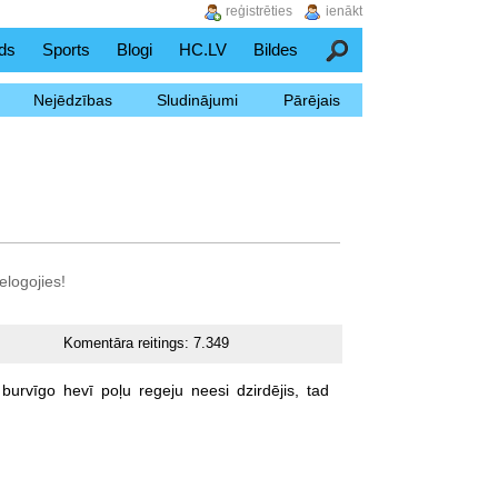
reģistrēties
ienākt
ds
Sports
Blogi
HC.LV
Bildes
Meklēšana
Nejēdzības
Sludinājumi
Pārējais
elogojies!
Komentāra reitings:
7.349
burvīgo
hevī
poļu
regeju
neesi
dzirdējis,
tad