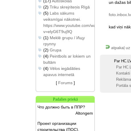
(17)
Autoskolas
un
dažas
bi
(2)
Triku skrejriteņis Rīgā
(5)
Labs sākums
foto.inbox.
veiksmīgai nākotnei.
https://www.youtube.com/watch?
kad
viņi
nāk
v=elyG6T9uj9Q
(1)
Meklē grupu / Ищу
группу
atpakaļ uz
(2)
Grupa
(4)
Peintbols ar lokiem un
Par HC.L
bultām
Par HC.
(4)
Vēlos iegādāties
Kontakti
apavus internetā
Reklāma
[
Forums
]
Portāla s
Padalies priekā
Что должно быть в ППР?
Altongem
Проект организации
строительства (ПОС).