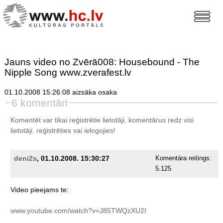
Jauns video no Zvērā008: Housebound - The
Nipple Song www.zverafest.lv
01.10.2008 15:26:08 aizsāka osaka
6 komentāri
Komentēt var tikai reģistrētie lietotāji, komentārus redz visi
lietotāji.
reģistrēties
vai ielogojies!
deni2s
, 01.10.2008. 15:30:27
Komentāra reitings:
5.125
Video
pieejams
te:
www.youtube.com/watch?v=J85TWQzXU2I