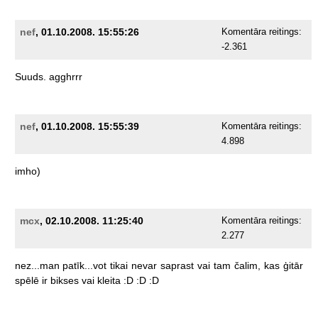
nef
, 01.10.2008. 15:55:26
Komentāra reitings:
-2.361
Suuds.
agghrrr
nef
, 01.10.2008. 15:55:39
Komentāra reitings:
4.898
imho)
mcx
, 02.10.2008. 11:25:40
Komentāra reitings:
2.277
nez...man
patīk...vot
tikai
nevar
saprast
vai
tam
čalim,
kas
ģitār
spēlē
ir
bikses
vai
kleita
:D
:D
:D