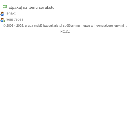
atpakaļ uz tēmu sarakstu
ienākt
reģistrēties
© 2005 - 2026, grupa meklē bassgitaristu! spēlējam nu metalu ar hc/metalcore ietekmi...,
HC.LV.