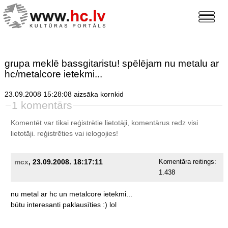
grupa meklē bassgitaristu! spēlējam nu metalu ar
hc/metalcore ietekmi...
23.09.2008 15:28:08 aizsāka kornkid
1 komentārs
Komentēt var tikai reģistrētie lietotāji, komentārus redz visi
lietotāji.
reģistrēties
vai ielogojies!
mcx
, 23.09.2008. 18:17:11
Komentāra reitings:
1.438
nu
metal
ar
hc
un
metalcore
ietekmi...
būtu
interesanti
paklausīties
:)
lol