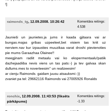
!]
raimonds_tg
, 12.09.2008. 10:26:42
Komentāra reitings:
4.538
Jaunieši
un
jaunietes.ja
jums
ir
kaada
gjitaara
vai
ar
bungas.majas
gribas
uzpeeleet,bet
visiem
tas
kriit
uz
nerviem.nav
kur
izpausties
muuzikaa
varat
droshi
pievienoties
pie
mums
Garaazhaa
Olainee!!
meegjinam
radiit
metaalu
vai
ko
ekspermentaalu!patiik
dazhejaadiiba
nevis
viens
un
tas
pats:-)
ja
tev
galvaa
skan
dullums.mes
to
noverteesim°
un
realizeesim!
ar
cienju
Raimonds.
gaidam
juusu
atsauksmi:-))
zvaniet
pa
tel:
29662116
Raimonds
vai
27005926
Ronalds
ronchix
, 12.09.2008. 11:43:53 (fiksēts
Komentāra reitings:
pārkāpums)
-1.33