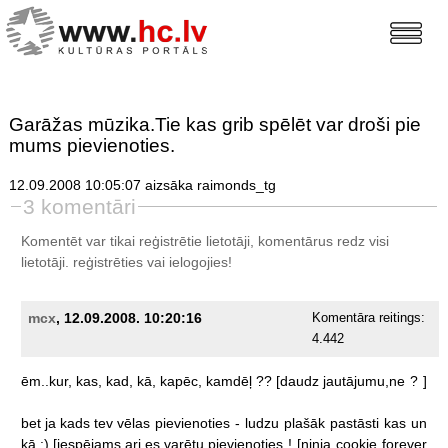
Garāžas mūzika.Tie kas grib spēlēt var droši pie
mums pievienoties.
12.09.2008 10:05:07 aizsāka raimonds_tg
3 komentāri
Komentēt var tikai reģistrētie lietotāji, komentārus redz visi
lietotāji.
reģistrēties
vai ielogojies!
mcx
, 12.09.2008. 10:20:16
Komentāra reitings:
4.442
ēm..kur,
kas,
kad,
kā,
kapēc,
kamdēļ
??
[daudz
jautājumu,ne
?
]
bet
ja
kads
tev
vēlas
pievienoties
-
ludzu
plašāk
pastāsti
kas
un
kā
:)
[iespējams
ari
es
varētu
pievienoties
!
[ninja
cookie
forever