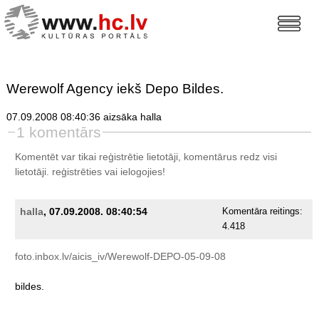
Werewolf Agency iekš Depo Bildes.
07.09.2008 08:40:36 aizsāka halla
1 komentārs
Komentēt var tikai reģistrētie lietotāji, komentārus redz visi
lietotāji.
reģistrēties
vai ielogojies!
halla
, 07.09.2008. 08:40:54
Komentāra reitings:
4.418
foto.inbox.lv/aicis_iv/Werewolf-DEPO-05-09-08
bildes.