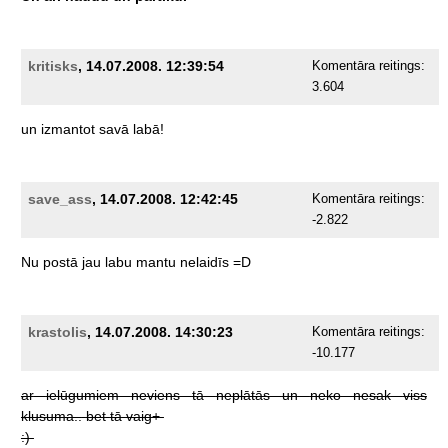
kritisks
, 14.07.2008. 12:39:54
Komentāra reitings:
3.604
un
izmantot
savā
labā!
save_ass
, 14.07.2008. 12:42:45
Komentāra reitings:
-2.822
Nu
postā
jau
labu
mantu
nelaidīs
=D
krastolis
, 14.07.2008. 14:30:23
Komentāra reitings:
-10.177
ar
ielūgumiem
neviens
tā
neplātās
un
neko
nesak
viss
klusuma..
bet
tā
vaig+
:)