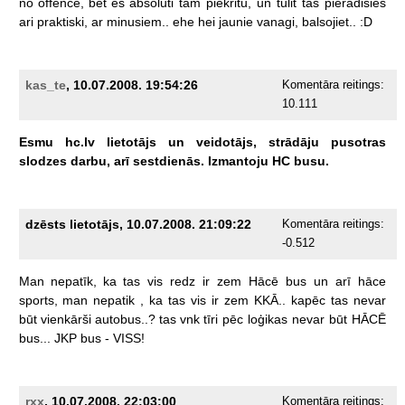
no
offence,
bet
es
absoluti
tam
piekritu,
un
tulit
tas
pieradisies
ari
praktiski,
ar
minusiem..
ehe
hei
jaunie
vanagi,
balsojiet..
:D
kas_te
, 10.07.2008. 19:54:26
Komentāra reitings:
10.111
Esmu
hc.lv
lietotājs
un
veidotājs,
strādāju
pusotras
slodzes
darbu,
arī
sestdienās.
Izmantoju
HC
busu.
dzēsts lietotājs, 10.07.2008. 21:09:22
Komentāra reitings:
-0.512
Man
nepatīk,
ka
tas
vis
redz
ir
zem
Hācē
bus
un
arī
hāce
sports,
man
nepatik
,
ka
tas
vis
ir
zem
KKĀ..
kapēc
tas
nevar
būt
vienkārši
autobus..?
tas
vnk
tīri
pēc
loģikas
nevar
būt
HĀCĒ
bus...
JKP
bus
-
VISS!
rxx
, 10.07.2008. 22:03:00
Komentāra reitings: