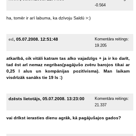
-0.564
ha,
tomēr
ir
arī
labuma,
ka
dzīvoju
Saldū
>:)
ed
, 05.07.2008. 12:51:48
Komentāra reitings:
19.205
atkarībā,
cik
vitāli
katram
tas
alko
vajadzīgs
+
ja
ir
ko
darīt,
tad
ēst
arī
nemaz
negribas(pagājušo
zvēru
barojos
tikai
ar
0,25
l
alus
un
kompānijas
pozitīvisma).
Man
laikam
visdrīzāk
sanāks
tie
19
ls
:)
dzēsts lietotājs, 05.07.2008. 13:23:00
Komentāra reitings:
21.337
vai
drīkst
ierasties
dienu
agrāk,
kā
pagājušajos
gados?