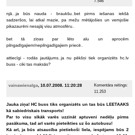
7.546
njā...ja
būs
nauda
-
braukšu..bet
pirms
iešanas
iekšā
sadzeršos,
lai
atkal
mazie,
pa
mežu
mētājošies
un
vemjošie
pikazaurēni
nesajāj
visu
atmosfēru..
bet
tā
ziņas
par
lēto
alu
un
aprocēm
pilngadīgajiem/nepilngadīgajiem
priecē..
attiecīgi
-
rodās
jautājums..ja
nu
pēkšņi
tiek
organizēts
hc.lv
buss
-
ciki
tas
maksās?
vainawienalga
, 10.07.2008. 11:20:28
Komentāra reitings:
11.253
Jauka
ziņa!
HC
buss
tiks
organizēts
un
tas
būs
LEETAAKS
kā
sabiedriskais
transports!
Par
to
visu
sīkāk
varēs
uzzināt
aptuveni
nedēļu
pirms
pasākuma,
tad
arī
varēs
pieteikties
uz
šo
autobusu!
Kā
arī,
ja
būs
atsaucība
pietiekoši
liela,
iespējams
būs
2