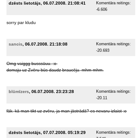
dzēsts lietotājs, 06.07.2008. 21:08:41
Komentāra reitings:
-6.606
sorry
par
kludu
sancis
, 06.07.2008. 21:18:08
Komentāra reitings:
-20.693
Omg
vaiggg
busssūuu.
:o
domaju
uz
Zvēru
būs
daudz
braucēju.
mhm
mhm.
blūmīzers
, 06.07.2008. 23:23:28
Komentāra reitings:
-20.11
fāk.
kā
man
tikt
uz
zvēru,
ja
man
jāstrādā?
es
nevaru
izlaist
:o
dzēsts lietotājs, 07.07.2008. 05:19:29
Komentāra reitings: