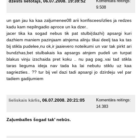
dzēsts lietotājs, 06.07.2008. 19:39:52
Komentāra reitings:
9.508
un
gan
jau
ka
kaa
zaljumenee08
arii
konfiscees/izlies
ja
redzes
kadu
kam
nepilngadio
aproce
un
ka
dzer..
jacer
tika
ka
sogad
nebus
tik
pat
stulbi(dazhi)
apsargi
kuri
dazhiem
maniem
pazinjaam
atnjema
alinju
tikai
deelj
taa
ka
tas
bij
stikla
pudelee,nu
ok,ir
jaaievero
noteikumi
un
var
tak
pirkt
ari
bundzhas,bet
stulbakais
ka
apsargs
atnjem
pudeli
un
turpat
blakus
vinju
izschaida
pret
koku
..
nu
pag
pag..vai
tad
stikla
taras
lieguma
ideja
nav
tada
ka
lai
nebutu
stiklu
uz
kaa
sagriezties..
??
tur
bij
vel
dazi
tadi
apsargi
jo
dzirdeju
vel
par
tadiem
gadijumiem
lieliskais kārlis
, 06.07.2008. 20:21:05
Komentāra reitings:
14.383
Zaļumballes
šogad
tak'
nebūs.