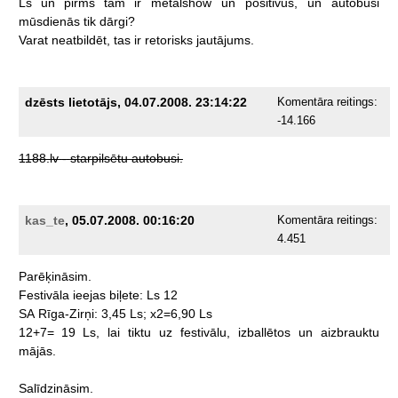
Ls
un
pirms
tam
ir
metalshow
un
positivus,
un
autobusi
mūsdienās
tik
dārgi?
Varat
neatbildēt,
tas
ir
retorisks
jautājums.
dzēsts lietotājs, 04.07.2008. 23:14:22
Komentāra reitings:
-14.166
1188.lv
-
starpilsētu
autobusi.
kas_te
, 05.07.2008. 00:16:20
Komentāra reitings:
4.451
Parēķināsim.
Festivāla
ieejas
biļete:
Ls
12
SA
Rīga-Zirņi:
3,45
Ls;
x2=6,90
Ls
12+7=
19
Ls,
lai
tiktu
uz
festivālu,
izballētos
un
aizbrauktu
mājās.
Salīdzināsim.