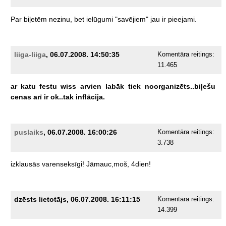
Par
biļetēm
nezinu,
bet
ielūgumi
"savējiem"
jau
ir
pieejami.
liiga-liiga
, 06.07.2008. 14:50:35
Komentāra reitings:
11.465
ar
katu
festu
wiss
arvien
labāk
tiek
noorganizēts..biļešu
cenas
arī
ir
ok..tak
inflācija.
puslaiks
, 06.07.2008. 16:00:26
Komentāra reitings:
3.738
izklausās
varenseksīgi!
Jāmauc,moš,
4dien!
dzēsts lietotājs, 06.07.2008. 16:11:15
Komentāra reitings:
14.399