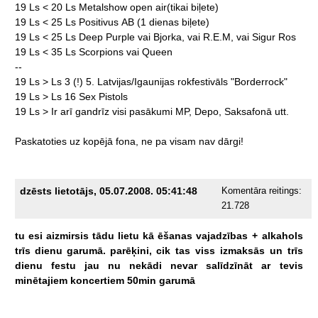
19
Ls
<
20
Ls
Metalshow
open
air(tikai
biļete)
19
Ls
<
25
Ls
Positivus
AB
(1
dienas
biļete)
19
Ls
<
25
Ls
Deep
Purple
vai
Bjorka,
vai
R.E.M,
vai
Sigur
Ros
19
Ls
<
35
Ls
Scorpions
vai
Queen
--
19
Ls
>
Ls
3
(!)
5.
Latvijas/Igaunijas
rokfestivāls
"Borderrock"
19
Ls
>
Ls
16
Sex
Pistols
19
Ls
>
Ir
arī
gandrīz
visi
pasākumi
MP,
Depo,
Saksafonā
utt.
Paskatoties
uz
kopējā
fona,
ne
pa
visam
nav
dārgi!
dzēsts lietotājs, 05.07.2008. 05:41:48
Komentāra reitings:
21.728
tu
esi
aizmirsis
tādu
lietu
kā
ēšanas
vajadzības
+
alkahols
trīs
dienu
garumā.
parēķini,
cik
tas
viss
izmaksās
un
trīs
dienu
festu
jau
nu
nekādi
nevar
salīdzīnāt
ar
tevis
minētajiem
koncertiem
50min
garumā