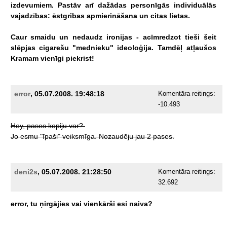
izdevumiem.
Pastāv
arī
dažādas
personīgās
individuālās
vajadzības:
ēstgribas
apmierināšana
un
citas
lietas.
Caur
smaidu
un
nedaudz
ironijas
-
acīmredzot
tieši
šeit
slēpjas
cigarešu
"mednieku"
ideoloģija.
Tamdēļ
atļaušos
Kramam
vienīgi
piekrist!
error
, 05.07.2008. 19:48:18
Komentāra reitings:
-10.493
Hey,
pases
kopiju
var?
Jo
esmu
"īpaši"
veiksmīga.
Nozaudēju
jau
2
pases.
deni2s
, 05.07.2008. 21:28:50
Komentāra reitings:
32.692
error,
tu
ņirgājies
vai
vienkārši
esi
naiva?