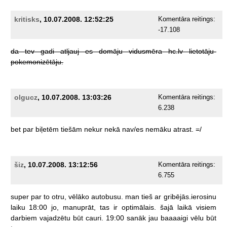
kritisks
, 10.07.2008. 12:52:25
Komentāra reitings:
-17.108
da
tev
gadi
atljauj
es
domāju
vidusmēra
hc.lv
lietotāju-
pokemonizētāju.
olgucz
, 10.07.2008. 13:03:26
Komentāra reitings:
6.238
bet
par
biļetēm
tiešām
nekur
nekā
nav/es
nemāku
atrast.
=/
šiz
, 10.07.2008. 13:12:56
Komentāra reitings:
6.755
super
par
to
otru,
vēlāko
autobusu.
man
tieš
ar
gribējās.ierosinu
laiku
18:00
jo,
manuprāt,
tas
ir
optimālais.
šajā
laikā
visiem
darbiem
vajadzētu
būt
cauri.
19:00
sanāk
jau
baaaaigi
vēlu
būt