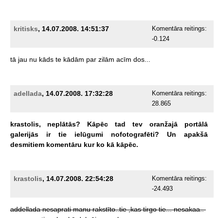
kritisks
, 14.07.2008. 14:51:37
Komentāra reitings:
-0.124
tā
jau
nu
kāds
te
kādām
par
zilām
acīm
dos...
adellada
, 14.07.2008. 17:32:28
Komentāra reitings:
28.865
krastolis,
neplātās?
Kāpēc
tad
tev
oranžajā
portālā
galerijās
ir
tie
ielūgumi
nofotografēti?
Un
apakšā
desmitiem
komentāru
kur
ko
kā
kāpēc.
krastolis
, 14.07.2008. 22:54:28
Komentāra reitings:
-24.493
addellada
nesaprati
manu
rakstīto..tie
,kas
tirgo
tie...
nesakaa..