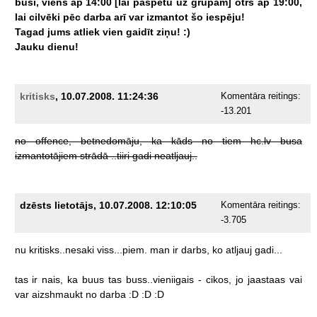
busi,
viens
ap
14:00
[lai
paspētu
uz
grupām]
otrs
ap
19:00,
lai
cilvēki
pēc
darba
arī
var
izmantot
šo
iespēju!
Tagad
jums
atliek
vien
gaidīt
ziņu!
:)
Jauku
dienu!
kritisks
, 10.07.2008. 11:24:36
Komentāra reitings:
-13.201
no
offence,
betnedomāju,
ka
kāds
no
tiem
hc.lv
busa
izmantotājiem
strādā
..tiiri
gadi
neatljauj..
dzēsts lietotājs, 10.07.2008. 12:10:05
Komentāra reitings:
-3.705
nu
kritisks..nesaki
viss...piem.
man
ir
darbs,
ko
atljauj
gadi...
tas
ir
nais,
ka
buus
tas
buss..vieniigais
-
cikos,
jo
jaastaas
vai
var
aizshmaukt
no
darba
:D
:D
:D