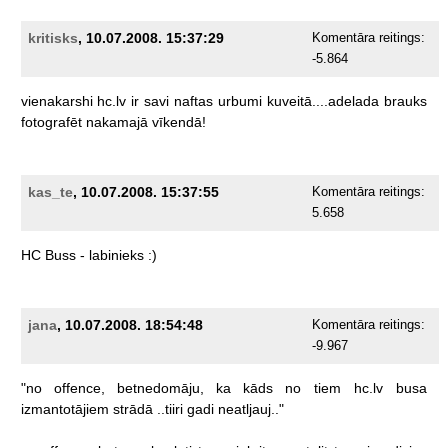
kritisks
, 10.07.2008. 15:37:29
Komentāra reitings:
-5.864
vienakarshi
hc.lv
ir
savi
naftas
urbumi
kuveitā....adelada
brauks
fotografēt
nakamajā
vīkendā!
kas_te
, 10.07.2008. 15:37:55
Komentāra reitings:
5.658
HC
Buss
-
labinieks
:)
jana
, 10.07.2008. 18:54:48
Komentāra reitings:
-9.967
"no
offence,
betnedomāju,
ka
kāds
no
tiem
hc.lv
busa
izmantotājiem
strādā
..tiiri
gadi
neatljauj.."