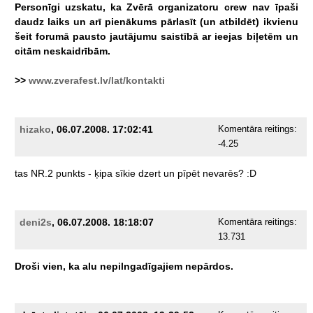
Personīgi
uzskatu,
ka
Zvērā
organizatoru
crew
nav
īpaši
daudz
laiks
un
arī
pienākums
pārlasīt
(un
atbildēt)
ikvienu
šeit
forumā
pausto
jautājumu
saistībā
ar
ieejas
biļetēm
un
citām
neskaidrībām.
>>
www.zverafest.lv/lat/kontakti
hizako
, 06.07.2008. 17:02:41
Komentāra reitings:
-4.25
tas
NR.2
punkts
-
ķipa
sīkie
dzert
un
pīpēt
nevarēs?
:D
deni2s
, 06.07.2008. 18:18:07
Komentāra reitings:
13.731
Droši
vien,
ka
alu
nepilngadīgajiem
nepārdos.