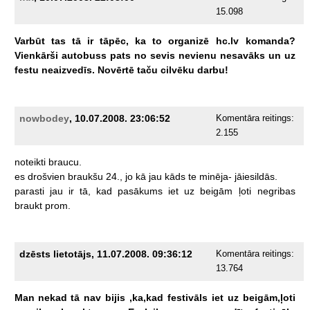
15.098
Varbūt
tas
tā
ir
tāpēc,
ka
to
organizē
hc.lv
komanda?
Vienkārši
autobuss
pats
no
sevis
nevienu
nesavāks
un
uz
festu
neaizvedīs.
Novērtē
taču
cilvēku
darbu!
nowbodey
, 10.07.2008. 23:06:52
Komentāra reitings:
2.155
noteikti
braucu.
es
drošvien
braukšu
24.,
jo
kā
jau
kāds
te
minēja-
jāiesildās.
parasti
jau
ir
tā,
kad
pasākums
iet
uz
beigām
ļoti
negribas
braukt
prom.
dzēsts lietotājs, 11.07.2008. 09:36:12
Komentāra reitings:
13.764
Man
nekad
tā
nav
bijis
,ka,kad
festivāls
iet
uz
beigām,ļoti