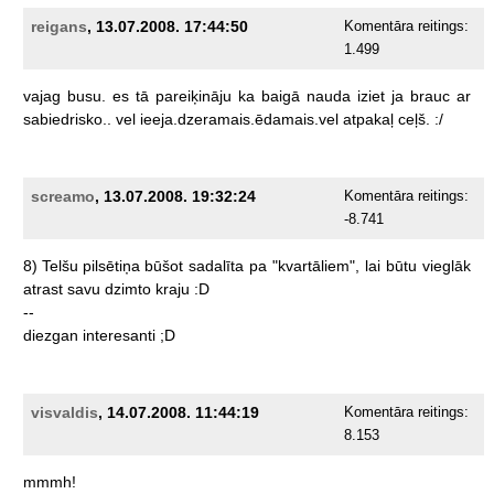
reigans
, 13.07.2008. 17:44:50
Komentāra reitings:
1.499
vajag
busu.
es
tā
pareiķināju
ka
baigā
nauda
iziet
ja
brauc
ar
sabiedrisko..
vel
ieeja.dzeramais.ēdamais.vel
atpakaļ
ceļš.
:/
screamo
, 13.07.2008. 19:32:24
Komentāra reitings:
-8.741
8)
Telšu
pilsētiņa
būšot
sadalīta
pa
"kvartāliem",
lai
būtu
vieglāk
atrast
savu
dzimto
kraju
:D
--
diezgan
interesanti
;D
visvaldis
, 14.07.2008. 11:44:19
Komentāra reitings:
8.153
mmmh!