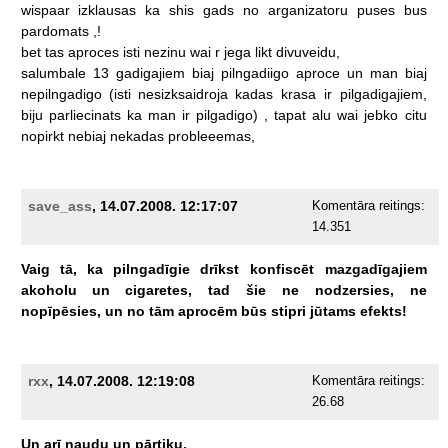
wispaar
izklausas
ka
shis
gads
no
arganizatoru
puses
bus
pardomats
,!
bet
tas
aproces
isti
nezinu
wai
r
jega
likt
divuveidu,
salumbale
13
gadigajiem
biaj
pilngadiigo
aproce
un
man
biaj
nepilngadigo
(isti
nesizksaidroja
kadas
krasa
ir
pilgadigajiem,
biju
parliecinats
ka
man
ir
pilgadigo)
,
tapat
alu
wai
jebko
citu
nopirkt
nebiaj
nekadas
probleeemas,
save_ass
, 14.07.2008. 12:17:07
Komentāra reitings:
14.351
Vaig
tā,
ka
pilngadīgie
drīkst
konfiscēt
mazgadīgajiem
akoholu
un
cigaretes,
tad
šie
ne
nodzersies,
ne
nopīpēsies,
un
no
tām
aprocēm
būs
stipri
jūtams
efekts!
rxx
, 14.07.2008. 12:19:08
Komentāra reitings:
26.68
Un
arī
naudu
un
pārtiku.