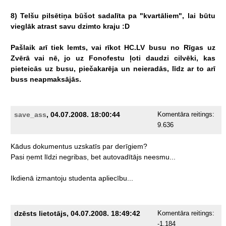
8)
Telšu
pilsētiņa
būšot
sadalīta
pa
"kvartāliem",
lai
būtu
vieglāk
atrast
savu
dzimto
kraju
:D
Pašlaik
arī
tiek
lemts,
vai
rīkot
HC.LV
busu
no
Rīgas
uz
Zvērā
vai
nē,
jo
uz
Fonofestu
ļoti
daudzi
cilvēki,
kas
pieteicās
uz
busu,
piečakarēja
un
neieradās,
līdz
ar
to
arī
buss
neapmaksājās.
save_ass
, 04.07.2008. 18:00:44
Komentāra reitings:
9.636
Kādus
dokumentus
uzskatīs
par
derīgiem?
Pasi
ņemt
līdzi
negribas,
bet
autovadītājs
neesmu...
Ikdienā
izmantoju
studenta
apliecību...
dzēsts lietotājs, 04.07.2008. 18:49:42
Komentāra reitings:
-1.184