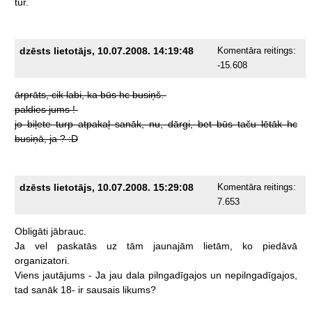
tur.
dzēsts lietotājs, 10.07.2008. 14:19:48
Komentāra reitings:
-15.608
ārprāts,
cik
labi,
ka
būs
hc
busiņš.
paldies
jums
!
jo
biļete
turp
atpakaļ
sanāk,
nu,
dārgi,
bet
būs
taču
lētāk
hc
busiņā,
ja
?
:D
dzēsts lietotājs, 10.07.2008. 15:29:08
Komentāra reitings:
7.653
Obligāti
jābrauc.
Ja
vel
paskatās
uz
tām
jaunajām
lietām,
ko
piedāvā
organizatori.
Viens
jautājums
-
Ja
jau
dala
pilngadīgajos
un
nepilngadīgajos,
tad
sanāk
18-
ir
sausais
likums?