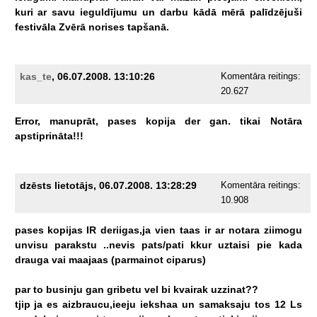
kuri
ar
savu
ieguldījumu
un
darbu
kādā
mērā
palīdzējuši
festivāla
Zvērā
norises
tapšanā.
kas_te
, 06.07.2008. 13:10:26
Komentāra reitings:
20.627
Error,
manuprāt,
pases
kopija
der
gan.
tikai
Notāra
apstiprināta!!!
dzēsts lietotājs, 06.07.2008. 13:28:29
Komentāra reitings:
10.908
pases
kopijas
IR
deriigas,ja
vien
taas
ir
ar
notara
ziimogu
unvisu
parakstu
..nevis
pats/pati
kkur
uztaisi
pie
kada
drauga
vai
maajaas
(parmainot
ciparus)
par
to
businju
gan
gribetu
vel
bi
kvairak
uzzinat??
tjip
ja
es
aizbraucu,ieeju
iekshaa
un
samaksaju
tos
12
Ls