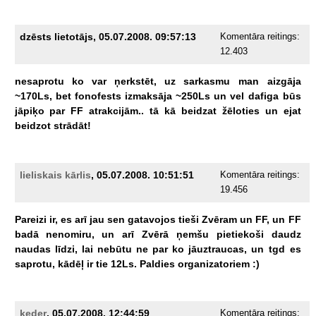
dzēsts lietotājs, 05.07.2008. 09:57:13
Komentāra reitings:
12.403
nesaprotu
ko
var
ņerkstēt,
uz
sarkasmu
man
aizgāja
~170Ls,
bet
fonofests
izmaksāja
~250Ls
un
vel
dafiga
būs
jāpiķo
par
FF
atrakcijām..
tā
kā
beidzat
žēloties
un
ejat
beidzot
strādāt!
lieliskais kārlis
, 05.07.2008. 10:51:51
Komentāra reitings:
19.456
Pareizi
ir,
es
arī
jau
sen
gatavojos
tieši
Zvēram
un
FF,
un
FF
badā
nenomiru,
un
arī
Zvērā
ņemšu
pietiekoši
daudz
naudas
līdzi,
lai
nebūtu
ne
par
ko
jāuztraucas,
un
tgd
es
saprotu,
kādēļ
ir
tie
12Ls.
Paldies
organizatoriem
:)
keder
, 05.07.2008. 12:44:59
Komentāra reitings: