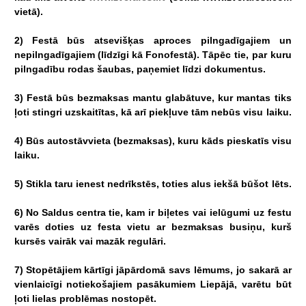
vietā).
2)
Festā
būs
atsevišķas
aproces
pilngadīgajiem
un
nepilngadīgajiem
(līdzīgi
kā
Fonofestā).
Tāpēc
tie,
par
kuru
pilngadību
rodas
šaubas,
paņemiet
līdzi
dokumentus.
3)
Festā
būs
bezmaksas
mantu
glabātuve,
kur
mantas
tiks
ļoti
stingri
uzskaitītas,
kā
arī
piekļuve
tām
nebūs
visu
laiku.
4)
Būs
autostāvvieta
(bezmaksas),
kuru
kāds
pieskatīs
visu
laiku.
5)
Stikla
taru
ienest
nedrīkstēs,
toties
alus
iekšā
būšot
lēts.
6)
No
Saldus
centra
tie,
kam
ir
biļetes
vai
ielūgumi
uz
festu
varēs
doties
uz
festa
vietu
ar
bezmaksas
busiņu,
kurš
kursēs
vairāk
vai
mazāk
regulāri.
7)
Stopētājiem
kārtīgi
jāpārdomā
savs
lēmums,
jo
sakarā
ar
vienlaicīgi
notiekošajiem
pasākumiem
Liepājā,
varētu
būt
ļoti
lielas
problēmas
nostopēt.