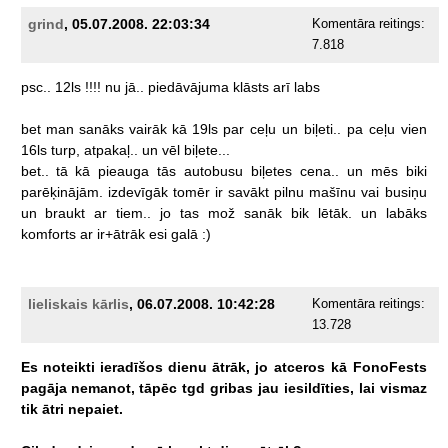
grind
, 05.07.2008. 22:03:34
Komentāra reitings:
7.818
psc..
12ls
!!!!
nu
jā..
piedāvājuma
klāsts
arī
labs
bet
man
sanāks
vairāk
kā
19ls
par
ceļu
un
biļeti..
pa
ceļu
vien
16ls
turp,
atpakaļ..
un
vēl
biļete...
bet..
tā
kā
pieauga
tās
autobusu
biļetes
cena..
un
mēs
biki
parēķinājām.
izdevīgāk
tomēr
ir
savākt
pilnu
mašīnu
vai
busiņu
un
braukt
ar
tiem..
jo
tas
mož
sanāk
bik
lētāk.
un
labāks
komforts
ar
ir+ātrāk
esi
galā
:)
lieliskais kārlis
, 06.07.2008. 10:42:28
Komentāra reitings:
13.728
Es
noteikti
ieradīšos
dienu
ātrāk,
jo
atceros
kā
FonoFests
pagāja
nemanot,
tāpēc
tgd
gribas
jau
iesildīties,
lai
vismaz
tik
ātri
nepaiet.