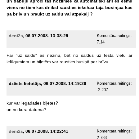
un
dabuju
aproci
tas
noziimee
ka
automatiski
arii
es
esmu
viens
no
tiem
kas
driikst
rausties
iekshaa
taja
businjaa
kas
pa
briiv
un
braukt
uz
saldu
vai
atpakalj
?
deni2s
, 06.07.2008. 13:38:29
Komentāra reitings:
7.14
Par
"uz
saldu"
es
nezinu,
bet
no
saldus
uz
festa
vietu
ar
ielūgumiem
un
biļetēm
var
rausties
busiņā
par
brīvu.
dzēsts lietotājs, 06.07.2008. 14:19:26
Komentāra reitings:
-2.207
kur
var
iegādāties
biļetes?
un
no
kura
datuma?
deni2s
, 06.07.2008. 14:22:41
Komentāra reitings:
2.783