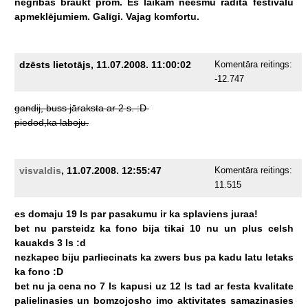
negribas
braukt
prom.
Es
laikam
neesmu
radīta
festivālu
apmeklējumiem.
Galīgi.
Vajag
komfortu.
dzēsts lietotājs, 11.07.2008. 11:00:02
Komentāra reitings:
-12.747
gandij,
buss
jāraksta
ar
2
s.
:D
piedod,ka
laboju.
visvaldis
, 11.07.2008. 12:55:47
Komentāra reitings:
11.515
es
domaju
19
ls
par
pasakumu
ir
ka
splaviens
juraa!
bet
nu
parsteidz
ka
fono
bija
tikai
10
nu
un
plus
celsh
kauakds
3
ls
:d
nezkapec
biju
parliecinats
ka
zwers
bus
pa
kadu
latu
letaks
ka
fono
:D
bet
nu
ja
cena
no
7
ls
kapusi
uz
12
ls
tad
ar
festa
kvalitate
palielinasies
un
bomzojosho
imo
aktivitates
samazinasies