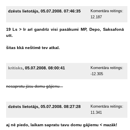
dzēsts lietotājs, 05.07.2008. 07:46:35
Komentāra reitings:
12.187
19
Ls
>
Ir
arī
gandrīz
visi
pasākumi
MP,
Depo,
Saksafonā
utt.
šitas
kkā
neštimē
tev
atkal.
kritisks
, 05.07.2008. 08:00:41
Komentāra reitings:
-12.305
nesaprotu
jūsu
domu
gājienu...
dzēsts lietotājs, 05.07.2008. 08:27:28
Komentāra reitings:
11.341
aj
nē
piedo,
laikam
sapratu
tavu
domu
gājiemu
<
mazāk!