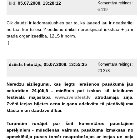
kid
, 05.07.2008. 13:28:12
Komentāra reitings:
6.119
Cik
daudzi
ir
iedomaajushies
par
to,
ka
jaaeed
jau
ir
neatkariigi
no
taa,
kur
tu
esi..?
eedienu
driikst
nereekjinaat
iekshaa
+
ja
ir
taada
organizeetiiba,
12LS
ir
norm.
:)
dzēsts lietotājs, 05.07.2008. 13:55:35
Komentāra reitings:
20.378
Neredzu
aizliegumu,
kas
liegtu
ierašanos
pasākumā
jau
ceturtdien
24.jūlijā
-
minētais
pat
izskan
kā
ieteikums
festivāla
mājaslapā
www.zverafest.lv
atrodamajā
ziņā.
Zvērā
ieejas
biļetes
cena
ir
gana
adekvāta
tā
piedāvājuma
klāstam
un
daudzveidībai.
Turpretim
runājot
par
šeit
komentāros
paustajiem
aprēķiniem
-
mūsdienās
vairuma
pasākuma
izmaksas
no
apmeklētāja
puses
tomēr
neaprobežojas
ar
ieejas
un
ceļa