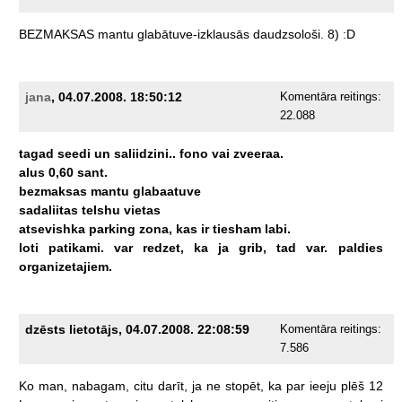
BEZMAKSAS
mantu
glabātuve-izklausās
daudzsološi.
8)
:D
jana
, 04.07.2008. 18:50:12
Komentāra reitings:
22.088
tagad
seedi
un
saliidzini..
fono
vai
zveeraa.
alus
0,60
sant.
bezmaksas
mantu
glabaatuve
sadaliitas
telshu
vietas
atsevishka
parking
zona,
kas
ir
tiesham
labi.
loti
patikami.
var
redzet,
ka
ja
grib,
tad
var.
paldies
organizetajiem.
dzēsts lietotājs, 04.07.2008. 22:08:59
Komentāra reitings:
7.586
Ko
man,
nabagam,
citu
darīt,
ja
ne
stopēt,
ka
par
ieeju
plēš
12