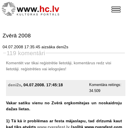
Zvērā 2008
04.07.2008 17:35:45 aizsāka deni2s
119 komentāri
Komentēt var tikai reģistrētie lietotāji, komentārus redz visi
lietotāji.
reģistrēties
vai ielogojies!
deni2s
, 04.07.2008. 17:45:18
Komentāra reitings:
34.509
Vakar
satiku
vienu
no
Zvērā
orgkomitejas
un
noskaidroju
dažas
lietas.
1)
Tā
kā
ir
problēmas
ar
festa
mājaslapu,
tad
drīzumā
kaut
kad
tiks
atvērts
www.zverafest.lv
(solītā
www.zverafest.com