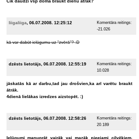
Cik
daudzi
vsp
domā
braukt
dienu
ātrāk?
liigaliiga
, 06.07.2008. 12:25:12
Komentāra reitings:
-21.026
kā
var
dabūt
ielūgumu
uz
"zvērā"?
:D
dzēsts lietotājs, 06.07.2008. 12:55:19
Komentāra reitings:
10.028
jāskatās
kā
ar
darbu,tad
jau
drošvien,ka
arī
varētu
braukt
ātrāk.
4dienā
lielākas
izredzes
aizstopēt.
:)
dzēsts lietotājs, 06.07.2008. 12:58:26
Komentāra reitings:
20.189
Ielūgumi
manuprāt
vairāk
vai
mazāk
pieejami
cilvēkiem,