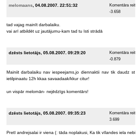
melomaans
, 04.08.2007. 22:51:32
Komentāra reiti
-3.658
tad
vajag
mainīt
darbalaiku.
vai
arī
atbildēt
uz
jautājumu-kam
tad
tu
īsti
strādā
dzēsts lietotājs, 05.08.2007. 09:29:20
Komentāra reiti
-0.879
Mainiit
darbalaiku
nav
iespeejams,jo
diennaktii
nav
tik
daudz
stu
ietilpinaatu
12h
kkaa
savaadaak/kkur
citur!
un
vispār
melomān-
nejēdzīgs
komentārs!
dzēsts lietotājs, 05.08.2007. 09:35:23
Komentāra reiti
3.699
Pretī
andrejsalai
ir
viena
(:
tāda
noplakusi,
Ka
tik
vīlandes
iela
nebij