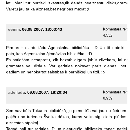
iet..
Mani
tur
burtiski
izkastrēs,tik
daudz
neaiznestu
disku,grāma
Varētu
jau
tā
kā
aiznest,bet
negribas
maxāt
;/
eemm
, 06.08.2007. 18:03:43
Komentāra reiti
4.532
Pirmoreiz
dzirdu
tādu
Āgenskalna
bibliotēku..
:D
Un
tā
noteikti
n
pats,
kas
Āgenskalna
ģimnāzijas
bibliotēka..
:D
Es
patiešām
nesaprotu,
cik
bezatbildīgam
jābūt
cilvēkam,
lai
ne
grāmatas
vai
diskus.
Var
gadīties
nokavēt
pāris
dienas,
bet
gadiem
un
nenokārtot
saistības
ir
bērnišķīgi
un
tizli.
:p
adellada
, 06.08.2007. 18:20:34
Komentāra reiti
0.939
Sen
nav
būts
Tukuma
bibliotēkā,
jo
pirms
trīs
vai
jau
nu
četriem
paķēru
no
turienes
Šveika
dēkas,
kuras
veiksmīgi
cieta
plūdos
aiznestas
atpakaļ.
Tagad
bail
tur
rādīties
;D
un
pieaugušo
bibliotēkā
tāpēc
netieku