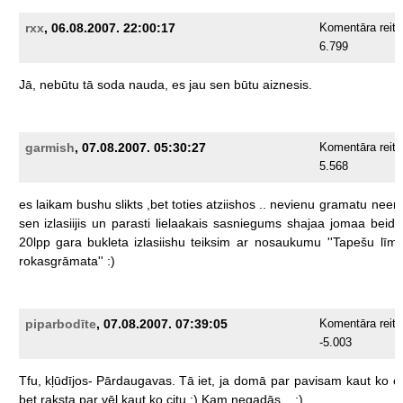
rxx
, 06.08.2007. 22:00:17
Komentāra reiti
6.799
Jā,
nebūtu
tā
soda
nauda,
es
jau
sen
būtu
aiznesis.
garmish
, 07.08.2007. 05:30:27
Komentāra reiti
5.568
es
laikam
bushu
slikts
,bet
toties
atziishos
..
nevienu
gramatu
neem
sen
izlasiijis
un
parasti
lielaakais
sasniegums
shajaa
jomaa
beidz
20lpp
gara
bukleta
izlasiishu
teiksim
ar
nosaukumu
''Tapešu
līm
rokasgrāmata''
:)
piparbodīte
, 07.08.2007. 07:39:05
Komentāra reiti
-5.003
Tfu,
kļūdījos-
Pārdaugavas.
Tā
iet,
ja
domā
par
pavisam
kaut
ko
ci
bet
raksta
par
vēl
kaut
ko
citu
;)
Kam
negadās...
:)