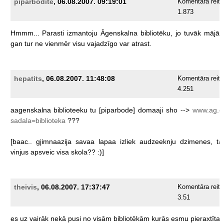
piparbodīte
, 06.08.2007. 09:19:01
Komentāra reiti
1.873
Hmmm...
Parasti
izmantoju
Āgenskalna
bibliotēku,
jo
tuvāk
mājām
gan
tur
ne
vienmēr
visu
vajadzīgo
var
atrast.
hepatits
, 06.08.2007. 11:48:08
Komentāra reiti
4.251
aagenskalna
biblioteeku
tu
[piparbode]
domaaji
sho
-->
www.ag.ed
sadala=biblioteka
???
[baac..
gjimnaazija
savaa
lapaa
izliek
audzeeknju
dzimenes,
ta
vinjus
apsveic
visa
skola??
:)]
theivis
, 06.08.2007. 17:37:47
Komentāra reiti
3.51
es
uz
vairāk
nekā
pusi
no
visām
bibliotēkām
kurās
esmu
pieraxtīta