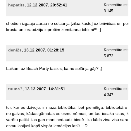
hepatits
, 12.12.2007. 20:52:41
Komentāra reiti
3.145
shodien
izgaaju
aaraa
no
solaarija
[zilaa
kaste]
uz
briiviibas
un
pee
krusta
un
ieraudziiju
iepretiim
zemitaana
bibleni!!!
;]
deni2s
, 13.12.2007. 01:28:15
Komentāra reiti
5.872
Laikam
uz
Beach
Party
taisies,
ka
no
solārija
gāji?
;)
tuunc?
, 13.12.2007. 14:31:51
Komentāra reiti
4.347
tur,
kur
es
dzīvoju,
ir
maza
bibliotēka,
bet
piemīlīga.
bibliotekāre
a
no
galvas,
kādas
gāmatas
es
esmu
ņēmusi,
un
tad
iesaka
citas,
ka
varētu
patikt.
tas
gan
mani
nedaudz
biedē..
ka
kāds
zina
visu
sarak
esmu
lasījusi
kopš
vispār
iemācījos
lasīt..
:D