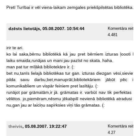
Pretī
Turībai
ir
vēl
viena-laikam
zemgales
priekšpilsētas
bibliotēka.
dzēsts lietotājs, 05.08.2007. 10:54:44
Komentāra reiti
4.481
irir
te
ari.
ko
lai
saka,bērnu
bibliotēkā
kā
jau
pret
bērniem
izturas
ļoooti
l
laiku
smaida,runājas
un
mani
jau
pazīst
no
skata.
haha.
man
pat
tur
mīļākā
bibliotekāre
ir.
(:
bet
nu,tanīs
lielajā
bibliotēkas
tur
gan.
izturas
diezgan
vēsi,sieviet
pilda
savu
darbu,bet,manuprāt,bibliotekāriem
jābūt
pēc
i
komunikabliem
un
vispār
feiniem
pret
lasītāju.
(:
runājot
par
grāmatām,ir
jā.
grāmatas
ir.
varbūt
nav
tik
perfektas
k
vēlētos.
jo,piemēram,nēsmu
jēkabpilī
nevienā
bibliotēkā
atradusi
N
nu,gan
jau
ar
laiciņu
sapirksies
viņi
tās
grāmatas.
(:
theivis
, 05.08.2007. 19:22:47
Komentāra reiti
4.27