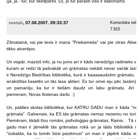
(jā,
jā
-
tur,
kur
skeitparks
:D),
jo
tur
parasti
viss
ir
dabonams.
veetah
, 07.08.2007. 09:33:37
Komentāra reiti
7.815
Zilmatainā,
vai
pie
tevis
ir
mana
"Priekameita"
vai
pie
otras
Alise
tikko
atcerējos.
Un
vispār,
maziņš
info,
ja
nu
jums
arī
ir
kāds
neredzīgs
radinieks
va
kuram
ar
redzi
tā
pašvakāk
un
grāmatas
nekādi
nevar
vairāk
lasīt
ir
Neredzīgo
Biedrības
bibliotēka,
kurā
ir
kaaaaaudzēm
grāmatu,
k
ierakstītas
kasetēs
un
tās
lasa
aktieri.
Es
tur
omei
eju
pēc
lasām(?
un
pamanīju,
ka
tur
ir
tiešām
daudz
un
labu
grāmatu.
Arī
piemeram,
Noras
Ikstenas
darbi.
:)
Un,
paldies
skolas
bibliotēkai,
kur
KATRU
GADU
man
ir
kāda
"ne
grāmata".
Galvenais,
ka
ES
tās
grāmatas
nemaz
neņemu
no
turi
Piemēram,
kkādi
tīņu
romāni,
psiholoģijas
grāmatas,
Rainis...
Tā
n
gadu
man
ir
jāmeklē
tās
grāmatas
rokā
un
ja
tādu
bibliotēkā
na
"izskatās,
ka
tu
tomēr
būsi
paņēmusi"
un
man
ir
jāpērk
kāda
vie