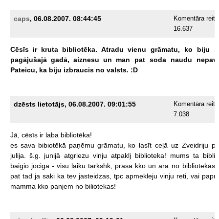
caps
, 06.08.2007. 08:44:45
Komentāra reiti
16.637
Cēsīs
ir
kruta
bibliotēka.
Atradu
vienu
grāmatu,
ko
biju
p
pagājušajā
gadā,
aiznesu
un
man
pat
soda
naudu
nepava
Pateicu,
ka
biju
izbraucis
no
valsts.
:D
dzēsts lietotājs, 06.08.2007. 09:01:55
Komentāra reiti
7.038
Jā,
cēsīs
ir
laba
bibliotēka!
es
sava
bibiotēkā
paņēmu
grāmatu,
ko
lasīt
ceļā
uz
Zveidriju
p
julija.
š.g.
junijā
atgriezu
vinju
atpaklj
biblioteka!
mums
ta
bibli
baigio
jociga
-
visu
laiku
tarkshk,
prasa
kko
un
ara
no
bibliotekas
pat
tad
ja
saki
ka
tev
jasteidzas,
tpc
apmekleju
vinju
reti,
vai
papra
mamma
kko
panjem
no
biliotekas!