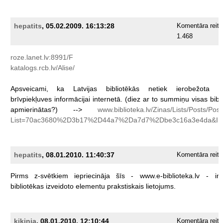
hepatits
, 05.02.2009. 16:13:28
Komentāra reiti
1.468
roze.lanet.lv:8991/F
katalogs.rcb.lv/Alise/
Apsveicami,
ka
Latvijas
bibliotēkās
netiek
ierobežota
d
brīvpiekļuves
informācijai
internetā.
(diez
ar
to
summiņu
visas
bib
apmierinātas?)
-->
www.biblioteka.lv/Zinas/Lists/Posts/Pos
List=70ac3680%2D3b17%2D44a7%2Da7d7%2Dbe3c16a3e4da&ID
hepatits
, 08.01.2010. 11:40:37
Komentāra reiti
Pirms
z-svētkiem
iepriecināja
šīs
-
www.e-biblioteka.lv
-
in
bibliotēkas
izveidoto
elementu
prakstiskais
lietojums.
kikinja
, 08.01.2010. 12:10:44
Komentāra reiti