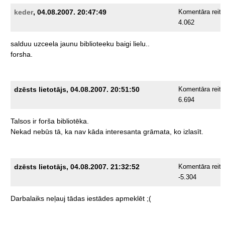
keder
, 04.08.2007. 20:47:49
Komentāra reiti
4.062
salduu
uzceela
jaunu
biblioteeku
baigi
lielu..
forsha.
dzēsts lietotājs, 04.08.2007. 20:51:50
Komentāra reiti
6.694
Talsos
ir
forša
bibliotēka.
Nekad
nebūs
tā,
ka
nav
kāda
interesanta
grāmata,
ko
izlasīt.
dzēsts lietotājs, 04.08.2007. 21:32:52
Komentāra reiti
-5.304
Darbalaiks
neļauj
tādas
iestādes
apmeklēt
;(