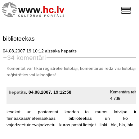
biblioteekas
04.08.2007 19:10:12 aizsāka hepatits
34 komentāri
Komentēt var tikai reģistrētie lietotāji, komentārus redz visi lietotāji.
reģistrēties
vai ielogojies!
hepatits
, 04.08.2007. 19:12:58
Komentāra reiti
4.736
iesakat
un
pastaastat
kaadas
ta
mums
latvijaa
ir
feinaakaas/nefeinaakaas
biblioteekas
un
ko
vajadzeetu/nevajadzeetu..
kuras
pashi
lietojat..
linki..
bla,
bla,
bla..