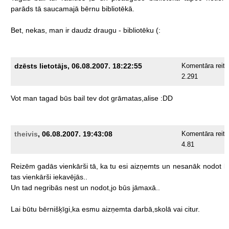
parāds
tā
saucamajā
bērnu
bibliotēkā.
Bet,
nekas,
man
ir
daudz
draugu
-
bibliotēku
(:
dzēsts lietotājs, 06.08.2007. 18:22:55
Komentāra reiti
2.291
Vot
man
tagad
būs
bail
tev
dot
grāmatas,alise
:DD
theivis
, 06.08.2007. 19:43:08
Komentāra reiti
4.81
Reizēm
gadās
vienkārši
tā,
ka
tu
esi
aizņemts
un
nesanāk
nodot
l
tas
vienkārši
iekavējās..
Un
tad
negribās
nest
un
nodot,jo
būs
jāmaxā..
Lai
būtu
bērnišķīgi,ka
esmu
aizņemta
darbā,skolā
vai
citur.