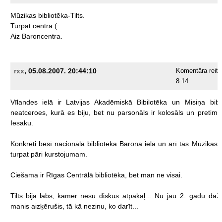
Mūzikas
bibliotēka-Tilts.
Turpat
centrā
(:
Aiz
Baroncentra.
rxx
, 05.08.2007. 20:44:10
Komentāra reiti
8.14
Vīlandes
ielā
ir
Latvijas
Akadēmiskā
Bibilotēka
un
Misiņa
bibl
neatceroes,
kurā
es
biju,
bet
nu
parsonāls
ir
kolosāls
un
pretimn
Iesaku.
Konkrēti
besī
nacionālā
bibliotēka
Barona
ielā
un
arī
tās
Mūzikas
turpat
pāri
kurstojumam.
Ciešama
ir
Rīgas
Centrālā
bibliotēka,
bet
man
ne
visai.
Tilts
bija
labs,
kamēr
nesu
diskus
atpakaļ...
Nu
jau
2.
gadu
daži
manis
aizķērušis,
tā
kā
nezinu,
ko
darīt...