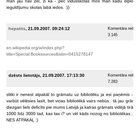
man
jau
nav
žēl,
zi
kā
-
pēc
vidusskolas
moš
man
kādu
diplō
ieguldījumu
skolas
labā
iedos.
:))
hepatits
, 21.09.2007. 09:24:12
Komentāra reiti
3.145
en.wikipedia.org/w/index.php?
title=Special:Booksources&isbn=0415278147
dzēsts lietotājs, 21.09.2007. 17:13:30
Komentāra reiti
7.283
slitki
ir
nenest
atpakāl
to
grāmatu
uz
bibliotēku
ja
esi
paņēmis
-
varbūt
vēlēsies
lasīt,
bet
viņas
bibliotēkā
vairs
nebūs..
tā
jau
grām
diezgan
liels
deficīts
pie
mums
Latvijā
ja
katras
grāmats
vidējā
tirā
1000
līdz
3000
tad,
kas
tas
i?
un
vēl
kāds
nozog
no
bibliotēkas..
NES
ATPAKAĻ
:)