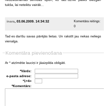
tukša,
lai
neteiktu
vairāk...
inara
, 03.06.2009. 14:34:32
Komentāra reitings:
0
Tad
es
darīšu
savas
pārējās
lietas.
Un
rakstīt
jau
nekas
neliegs
vienalga.
Komentāra pievienošana
Ar * atzīmētie lauciņi ir jāaizpilda obligāti.
*Vārds:
e-pasta adrese:
*1+4=
*Komentārs: