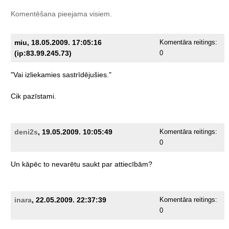
Komentēšana pieejama visiem.
miu, 18.05.2009. 17:05:16
Komentāra reitings:
(ip:83.99.245.73)
0
"Vai
izliekamies
sastrīdējušies."
Cik
pazīstami.
deni2s
, 19.05.2009. 10:05:49
Komentāra reitings:
0
Un
kāpēc
to
nevarētu
saukt
par
attiecībām?
inara
, 22.05.2009. 22:37:39
Komentāra reitings:
0