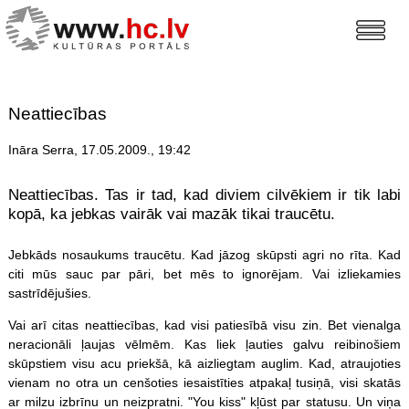
Neattiecības
Ināra Serra, 17.05.2009., 19:42
Neattiecības. Tas ir tad, kad diviem cilvēkiem ir tik labi
kopā, ka jebkas vairāk vai mazāk tikai traucētu.
Jebkāds nosaukums traucētu. Kad jāzog skūpsti agri no rīta. Kad
citi mūs sauc par pāri, bet mēs to ignorējam. Vai izliekamies
sastrīdējušies.
Vai arī citas neattiecības, kad visi patiesībā visu zin. Bet vienalga
neracionāli ļaujas vēlmēm. Kas liek ļauties galvu reibinošiem
skūpstiem visu acu priekšā, kā aizliegtam auglim. Kad, atraujoties
vienam no otra un cenšoties iesaistīties atpakaļ tusiņā, visi skatās
ar milzu izbrīnu un neizpratni. "You kiss" kļūst par statusu. Un viņa