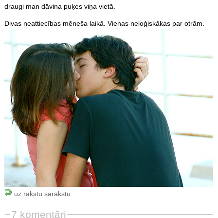
draugi man dāvina puķes viņa vietā.
Divas neattiecības mēneša laikā. Vienas neloģiskākas par otrām.
uz rakstu sarakstu
7 komentāri