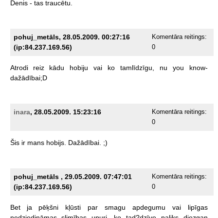
Denis
-
tas
traucētu.
pohuj_metāls, 28.05.2009. 00:27:16
Komentāra reitings:
(ip:84.237.169.56)
0
Atrodi
reiz
kādu
hobiju
vai
ko
tamlīdzīgu,
nu
you
know-
dažādībai;D
inara
, 28.05.2009. 15:23:16
Komentāra reitings:
0
Šis
ir
mans
hobijs.
Dažādībai.
;)
pohuj_metāls , 29.05.2009. 07:47:01
Komentāra reitings:
(ip:84.237.169.56)
0
Bet
ja
pēķšni
kļūsti
par
smagu
apdegumu
vai
lipīgas
nedziedināmas
slimības
upuri,
ko
tad?dzīve
paliks
diezgan