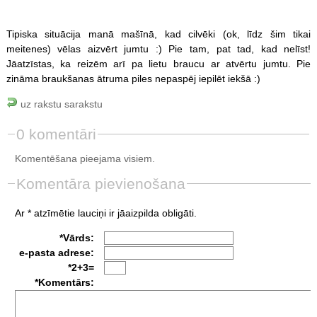
Tipiska situācija manā mašīnā, kad cilvēki (ok, līdz šim tikai
meitenes) vēlas aizvērt jumtu :) Pie tam, pat tad, kad nelīst!
Jāatzīstas, ka reizēm arī pa lietu braucu ar atvērtu jumtu. Pie
zināma braukšanas ātruma piles nepaspēj iepilēt iekšā :)
uz rakstu sarakstu
0 komentāri
Komentēšana pieejama visiem.
Komentāra pievienošana
Ar * atzīmētie lauciņi ir jāaizpilda obligāti.
*Vārds:
e-pasta adrese:
*2+3=
*Komentārs: