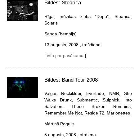
Bildes: Stearica
Rīga, mūzikas klubs "Depo", Stearica,
Solaris
Sanda (bembijs)
13.augusts, 2008., trešdiena
[
info par pasākumu
]
Bildes: Band Tour 2008
Valgas Rockiklubi, Everfade, NMR, She
Walks Drunk, Submentic, Sulphick, Into
Salvation, These Broken Remains,
Remember Me Not, Reside 72, Marionettes
Mārtiņš Pogulis
5.augusts, 2008., otrdiena