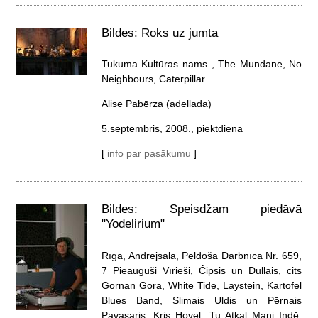
Bildes: Roks uz jumta
Tukuma Kultūras nams , The Mundane, No
Neighbours, Caterpillar
Alise Pabērza (adellada)
5.septembris, 2008., piektdiena
[
info par pasākumu
]
Bildes: Speisdžam piedāvā
"Yodelirium"
Rīga, Andrejsala, Peldošā Darbnīca Nr. 659,
7 Pieauguši Vīrieši, Čipsis un Dullais, cits
Gornan Gora, White Tide, Laystein, Kartofel
Blues Band, Slimais Uldis un Pērnais
Pavasaris, Kris Hovel, Tu Atkal Mani Indē,