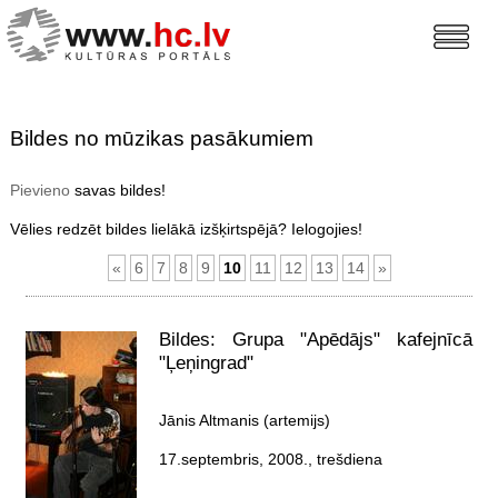
Bildes no mūzikas pasākumiem
Pievieno
savas bildes!
Vēlies redzēt bildes lielākā izšķirtspējā? Ielogojies!
«
6
7
8
9
10
11
12
13
14
»
Bildes: Grupa "Apēdājs" kafejnīcā
"Ļeņingrad"
Jānis Altmanis (artemijs)
17.septembris, 2008., trešdiena