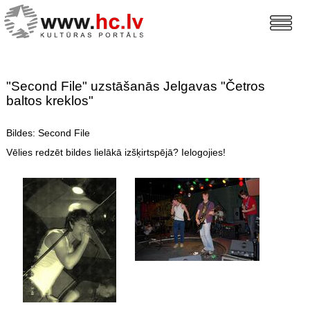
"Second File" uzstāšanās Jelgavas "Četros
baltos kreklos"
Bildes: Second File
Vēlies redzēt bildes lielākā izšķirtspējā? Ielogojies!