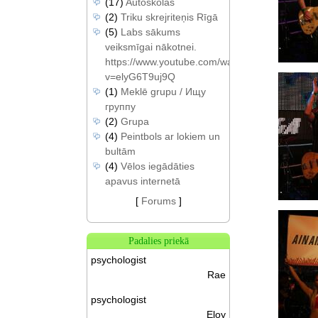
(17)
Autoskolas
(2)
Triku skrejriteņis Rīgā
(5)
Labs sākums
veiksmīgai nākotnei.
https://www.youtube.com/watch?
v=elyG6T9uj9Q
(1)
Meklē grupu / Ищу
группу
(2)
Grupa
(4)
Peintbols ar lokiem un
bultām
(4)
Vēlos iegādāties
apavus internetā
[
Forums
]
Padalies priekā
psychologist
Rae
psychologist
Eloy