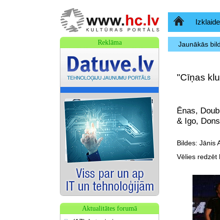
Sākumlapa
Izklaide
Reklāma
Jaunākās bil
"Cīņas kl
Ēnas, Doubl
& Igo, Dons
Bildes: Jānis 
Vēlies redzēt b
Aktualitātes forumā