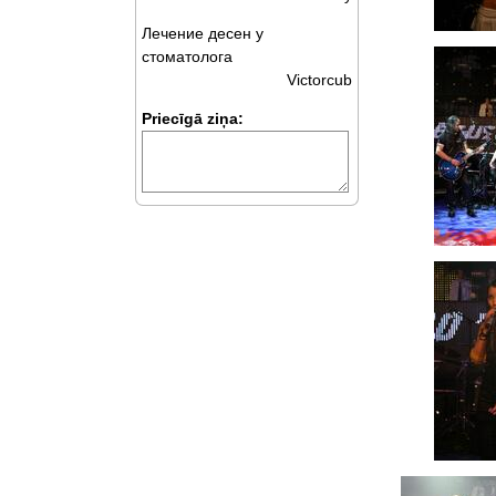
Лечение десен у
стоматолога
Victorcub
Priecīgā ziņa: