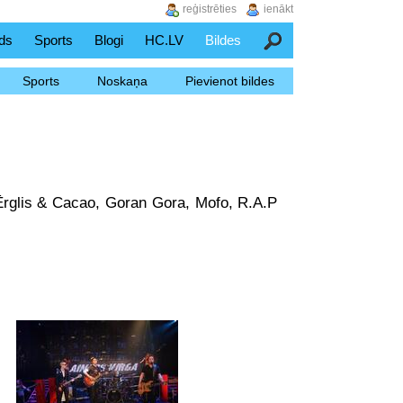
reģistrēties
ienākt
ds
Sports
Blogi
HC.LV
Bildes
Meklēšana
Sports
Noskaņa
Pievienot bildes
 Ērglis & Cacao, Goran Gora, Mofo, R.A.P