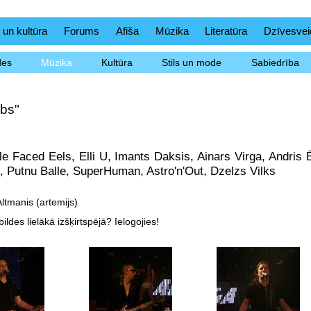
 un kultūra
Forums
Afiša
Mūzika
Literatūra
Dzīvesvei
des
Mūzika
Kultūra
Stils un mode
Sabiedrība
ubs"
e Faced Eels, Elli U, Imants Daksis, Ainars Virga, Andris
, Putnu Balle, SuperHuman, Astro'n'Out, Dzelzs Vilks
Altmanis (artemijs)
ildes lielākā izšķirtspējā? Ielogojies!