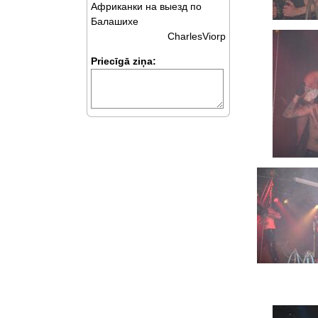
Африканки на выезд по
Балашихе
CharlesViorp
Priecīgā ziņa: