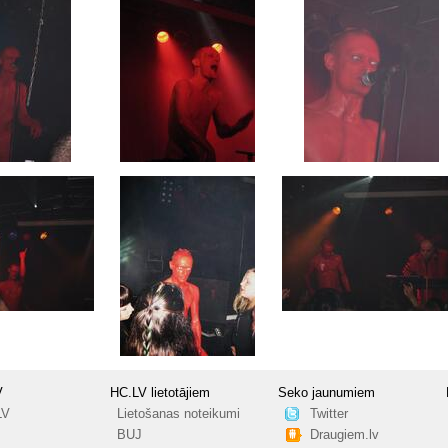
V
HC.LV lietotājiem
Seko jaunumiem
LV
Lietošanas noteikumi
Twitter
BUJ
Draugiem.lv