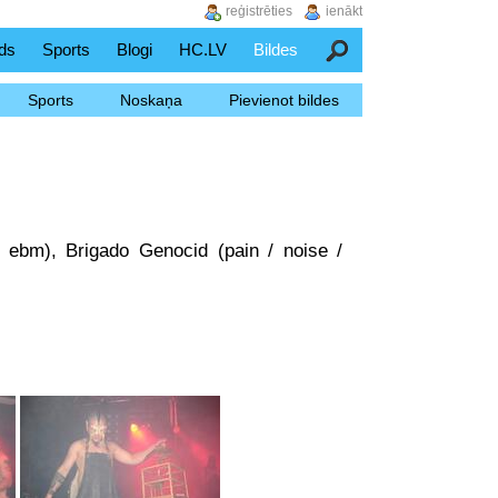
reģistrēties
ienākt
ds
Sports
Blogi
HC.LV
Bildes
Meklēšana
Sports
Noskaņa
Pievienot bildes
 ebm), Brigado Genocid (pain / noise /