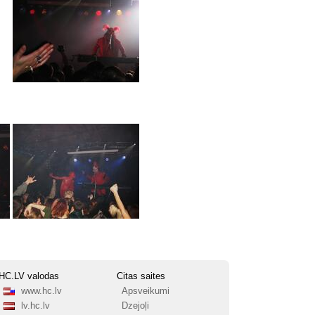
HC.LV valodas
Citas saites
www.hc.lv
Apsveikumi
lv.hc.lv
Dzejoļi