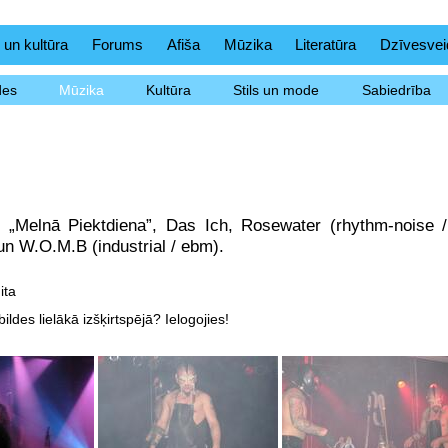
 un kultūra
Forums
Afiša
Mūzika
Literatūra
Dzīvesvei
des
Mūzika
Kultūra
Stils un mode
Sabiedrība
s „Melnā Piektdiena”, Das Ich, Rosewater (rhythm-noise /
 un W.O.M.B (industrial / ebm).
ita
ildes lielākā izšķirtspējā? Ielogojies!