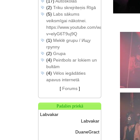
(17)
Autoskolas
(2)
Triku skrejriteņis Rīgā
(5)
Labs sākums
veiksmīgai nākotnei.
https://www.youtube.com/watch?
v=elyG6T9uj9Q
(1)
Meklē grupu / Ищу
группу
(2)
Grupa
(4)
Peintbols ar lokiem un
bultām
(4)
Vēlos iegādāties
apavus internetā
[
Forums
]
Padalies priekā
Labvakar
Labvakar
DuaneGract