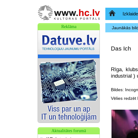
Sākumlapa
Izklaide
Reklāma
Jaunākās bil
Das Ich
Rīga, klub
industrial )
Bildes: Incogn
Vēlies redzēt b
Aktualitātes forumā