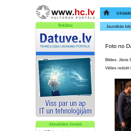
Sākumlapa
Izklaide
Reklāma
Jaunākās bil
Foto no Da
Bildes: Jānis 
Vēlies redzēt b
Aktualitātes forumā