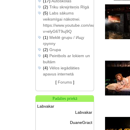
(17)
Autoskolas
(2)
Triku skrejriteņis Rīgā
(5)
Labs sākums
veiksmīgai nākotnei.
https://www.youtube.com/watch?
v=elyG6T9uj9Q
(1)
Meklē grupu / Ищу
группу
(2)
Grupa
(4)
Peintbols ar lokiem un
bultām
(4)
Vēlos iegādāties
apavus internetā
[
Forums
]
Padalies priekā
Labvakar
Labvakar
DuaneGract