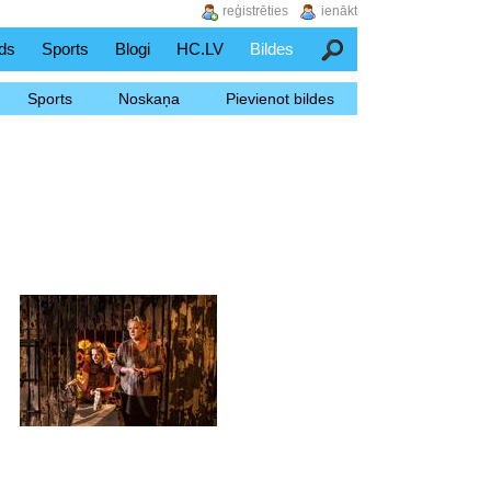
reģistrēties
ienākt
ds
Sports
Blogi
HC.LV
Bildes
Meklēšana
Sports
Noskaņa
Pievienot bildes