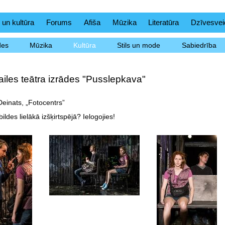
 un kultūra
Forums
Afiša
Mūzika
Literatūra
Dzīvesvei
des
Mūzika
Kultūra
Stils un mode
Sabiedrība
iles teātra izrādes "Pusslepkava"
Deinats, „Fotocentrs”
ildes lielākā izšķirtspējā? Ielogojies!