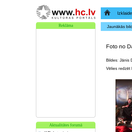
Sākumlapa
Izklaide
Reklāma
Jaunākās bil
Foto no Da
Bildes: Jānis 
Vēlies redzēt b
Aktualitātes forumā