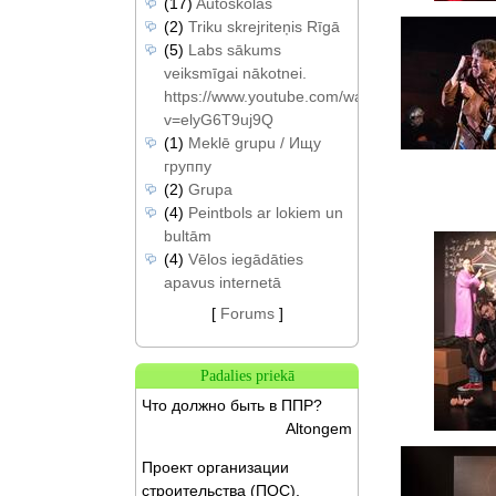
(17)
Autoskolas
(2)
Triku skrejriteņis Rīgā
(5)
Labs sākums
veiksmīgai nākotnei.
https://www.youtube.com/watch?
v=elyG6T9uj9Q
(1)
Meklē grupu / Ищу
группу
(2)
Grupa
(4)
Peintbols ar lokiem un
bultām
(4)
Vēlos iegādāties
apavus internetā
[
Forums
]
Padalies priekā
Что должно быть в ППР?
Altongem
Проект организации
строительства (ПОС).