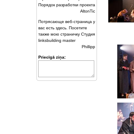
Порядок разработки проекта
AltonTic
Потрясающе веб-страница у
вас есть здесь. Посетите
также мою страничку Студия
linksbuilding master
Phillipp
Priecīgā ziņa: