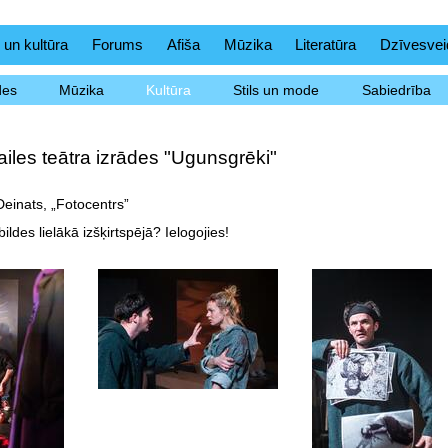
 un kultūra
Forums
Afiša
Mūzika
Literatūra
Dzīvesvei
des
Mūzika
Kultūra
Stils un mode
Sabiedrība
iles teātra izrādes "Ugunsgrēki"
Deinats, „Fotocentrs”
ildes lielākā izšķirtspējā? Ielogojies!