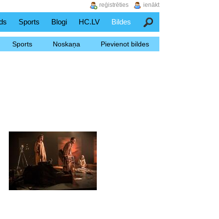
reģistrēties
ienākt
ds
Sports
Blogi
HC.LV
Bildes
Meklēšana
Sports
Noskaņa
Pievienot bildes