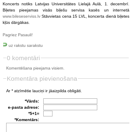
Koncerts notiks Latvijas Universitātes Lielajā Aulā, 1. decembrī.
Biļetes pieejamas visās biļešu servisa kasēs un internetā
www.bileseserviss.lv
Stāvvietas cena 15 LVL, koncerta dienā biļetes
kļūs dārgākas.
Pagriez Pasauli!
uz rakstu sarakstu
0 komentāri
Komentēšana pieejama visiem.
Komentāra pievienošana
Ar * atzīmētie lauciņi ir jāaizpilda obligāti.
*Vārds:
e-pasta adrese:
*5+1=
*Komentārs: