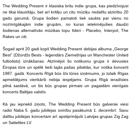
The Wedding Present ir klasiska britu indie grupa, kas piedzīvojusi
ne tikai klausītāju, bet arī kritiķu un citu mūziķu nedalītu atzinību 20
gadu garumā. Grupa šodien pamatoti tiek saukta par vienu no
nozīmīgākajām indie grupām, no kuras ietekmējušies daudzi
šodienas alternatīvās mūzikas topu līderi - Placebo, Interpol, The
Rakes un citi.
Šogad aprit 20 gadi kopš Wedding Present debijas albuma „George
Best” (Džordžs Bests - leģendārs Ziemeļīrijas un Manchester United
futbolists) iznākšanas. Atzīmējot šo notikumu grupa ir devusies
Eiropas tūre un spēlē tieši tajās pašas pilsētās, kur notika koncerti
1987. gadā. Koncerts Rīgā būs šīs tūres izņēmums, jo tolaik Rīgas
apmeklējums vienkārši nebija iespējams. Grupa Rīgā ieradīsies
pilnā sastāvā, un šis būs grupas pirmais un pagaidām vienīgais
koncerts Baltijas valstīs.
Kā jau iepriekš ziņots, The Wedding Present būs galvenie viesi
radio Naba 5. gadu jubilejas svinību pasākumā 1. decembrī. Savu
dalību jubilejas koncertam arī apstiprinājuši Latvijas grupas Zig Zag
un Sattelites LV.